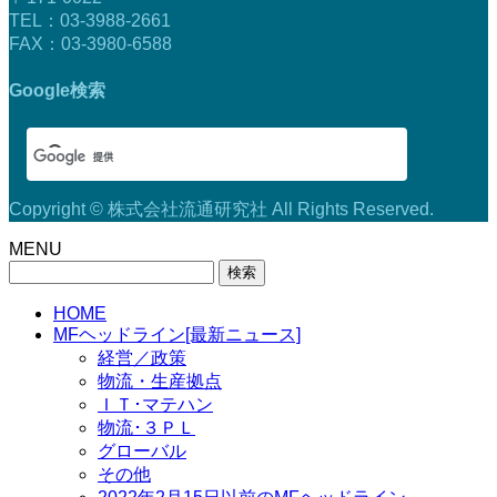
TEL：03-3988-2661
FAX：03-3980-6588
Google検索
Copyright © 株式会社流通研究社 All Rights Reserved.
MENU
検
索:
HOME
MFヘッドライン[最新ニュース]
経営／政策
物流・生産拠点
ＩＴ･マテハン
物流･３ＰＬ
グローバル
その他