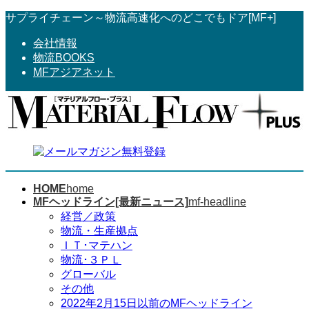
コ
ナ
サプライチェーン～物流高速化へのどこでもドア[MF+]
ン
ビ
会社情報
テ
ゲ
物流BOOKS
ン
ー
MFアジアネット
ツ
シ
へ
ョ
ス
ン
キ
に
ッ
移
プ
動
HOME
home
MFヘッドライン[最新ニュース]
mf-headline
経営／政策
物流・生産拠点
ＩＴ･マテハン
物流･３ＰＬ
グローバル
その他
2022年2月15日以前のMFヘッドライン