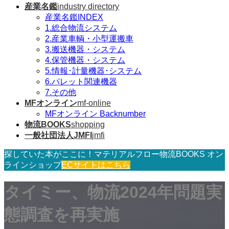
産業名鑑
industry directory
産業名鑑INDEX
1.総合物流システム
2.産業車輌・小型運搬車
3.搬送機器・システム
4.保管機器・システム
5.情報･計量機器･システム
6.パレット関連機器
7.その他
MFオンライン
mf-online
MFオンライン Backnumber
物流BOOKS
shopping
一般社団法人JMFI
jmfi
探していた本がここに！マテリアルフロー物流BOOKS オン
ラインショップ
ECサイトはこちら
タイミー、物流2024年問題実
態調査を再実施