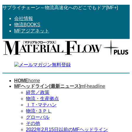
コ
ナ
サプライチェーン～物流高速化へのどこでもドア[MF+]
ン
ビ
会社情報
テ
ゲ
物流BOOKS
ン
ー
MFアジアネット
ツ
シ
へ
ョ
ス
ン
キ
に
ッ
移
プ
動
HOME
home
MFヘッドライン[最新ニュース]
mf-headline
経営／政策
物流・生産拠点
ＩＴ･マテハン
物流･３ＰＬ
グローバル
その他
2022年2月15日以前のMFヘッドライン