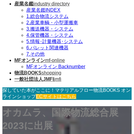
産業名鑑
industry directory
産業名鑑INDEX
1.総合物流システム
2.産業車輌・小型運搬車
3.搬送機器・システム
4.保管機器・システム
5.情報･計量機器･システム
6.パレット関連機器
7.その他
MFオンライン
mf-online
MFオンライン Backnumber
物流BOOKS
shopping
一般社団法人JMFI
jmfi
探していた本がここに！マテリアルフロー物流BOOKS オン
ラインショップ
ECサイトはこちら
オカムラ、国際物流総合展
2023に出展