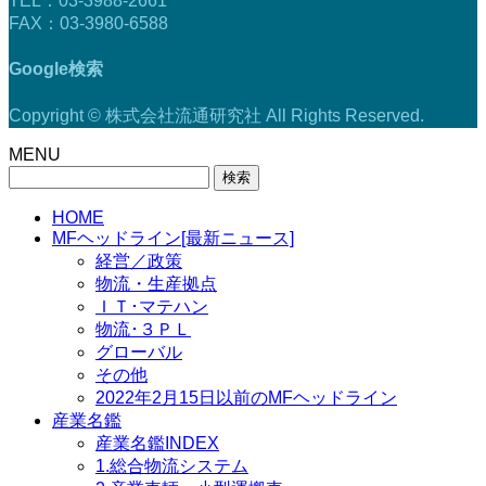
TEL：03-3988-2661
FAX：03-3980-6588
Google検索
Copyright © 株式会社流通研究社 All Rights Reserved.
MENU
検
索:
HOME
MFヘッドライン[最新ニュース]
経営／政策
物流・生産拠点
ＩＴ･マテハン
物流･３ＰＬ
グローバル
その他
2022年2月15日以前のMFヘッドライン
産業名鑑
産業名鑑INDEX
1.総合物流システム