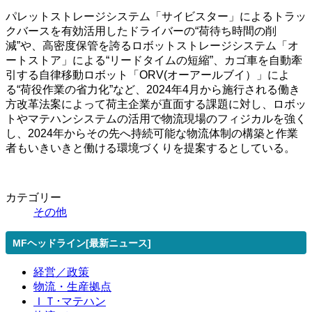
パレットストレージシステム「サイビスター」によるトラッ
クバースを有効活用したドライバーの“荷待ち時間の削
減”や、高密度保管を誇るロボットストレージシステム「オ
ートストア」による“リードタイムの短縮”、カゴ車を自動牽
引する自律移動ロボット「ORV(オーアールブイ）」によ
る“荷役作業の省力化”など、2024年4月から施行される働き
方改革法案によって荷主企業が直面する課題に対し、ロボッ
トやマテハンシステムの活用で物流現場のフィジカルを強く
し、2024年からその先へ持続可能な物流体制の構築と作業
者もいきいきと働ける環境づくりを提案するとしている。
カテゴリー
その他
MFヘッドライン[最新ニュース]
経営／政策
物流・生産拠点
ＩＴ･マテハン