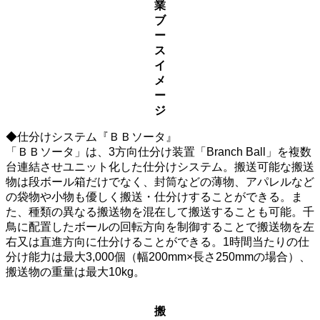
業
ブ
ー
ス
イ
メ
ー
ジ
◆仕分けシステム『ＢＢソータ』
「ＢＢソータ」は、3方向仕分け装置「Branch Ball」を複数
台連結させユニット化した仕分けシステム。搬送可能な搬送
物は段ボール箱だけでなく、封筒などの薄物、アパレルなど
の袋物や小物も優しく搬送・仕分けすることができる。ま
た、種類の異なる搬送物を混在して搬送することも可能。千
鳥に配置したボールの回転方向を制御することで搬送物を左
右又は直進方向に仕分けることができる。1時間当たりの仕
分け能力は最大3,000個（幅200mm×長さ250mmの場合）、
搬送物の重量は最大10kg。
搬