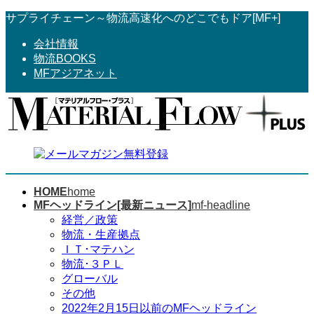
コ
ナ
サプライチェーン～物流高速化へのどこでもドア[MF+]
ン
ビ
会社情報
テ
ゲ
物流BOOKS
ン
ー
MFアジアネット
ツ
シ
へ
ョ
ス
ン
キ
に
ッ
移
プ
動
HOME
home
MFヘッドライン[最新ニュース]
mf-headline
経営／政策
物流・生産拠点
ＩＴ･マテハン
物流･３ＰＬ
グローバル
その他
2022年2月15日以前のMFヘッドライン