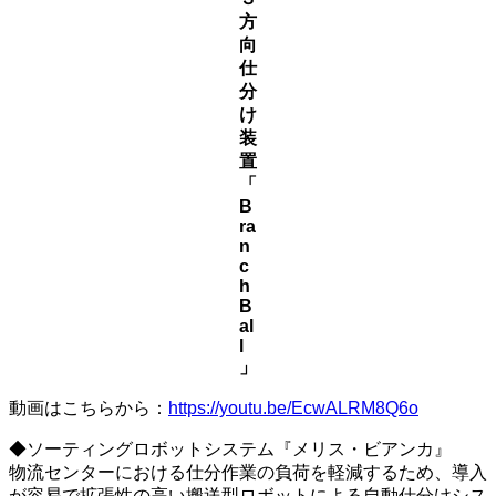
方
向
仕
分
け
装
置
「
B
ra
n
c
h
B
al
l
」
動画はこちらから：
https://youtu.be/EcwALRM8Q6o
◆ソーティングロボットシステム『メリス・ビアンカ』
物流センターにおける仕分作業の負荷を軽減するため、導入
が容易で拡張性の高い搬送型ロボットによる自動仕分けシス