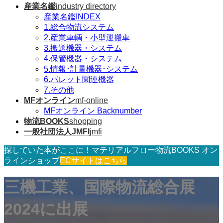
産業名鑑
industry directory
産業名鑑INDEX
1.総合物流システム
2.産業車輌・小型運搬車
3.搬送機器・システム
4.保管機器・システム
5.情報･計量機器･システム
6.パレット関連機器
7.その他
MFオンライン
mf-online
MFオンライン Backnumber
物流BOOKS
shopping
一般社団法人JMFI
jmfi
探していた本がここに！マテリアルフロー物流BOOKS オン
ラインショップ
ECサイトはこちら
三機工業、国際物流総合展
2024に出展