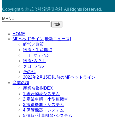
Copyright © 株式会社流通研究社 All Rights Reserved.
MENU
検
索:
HOME
MFヘッドライン[最新ニュース]
経営／政策
物流・生産拠点
ＩＴ･マテハン
物流･３ＰＬ
グローバル
その他
2022年2月15日以前のMFヘッドライン
産業名鑑
産業名鑑INDEX
1.総合物流システム
2.産業車輌・小型運搬車
3.搬送機器・システム
4.保管機器・システム
5.情報･計量機器･システム