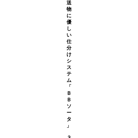
送
物
に
優
し
い
仕
分
け
シ
ス
テ
ム
「
Ｂ
Ｂ
ソ
ー
タ
」
３