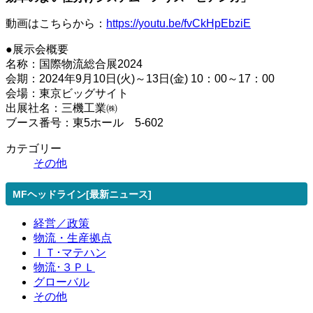
動画はこちらから：
https://youtu.be/fvCkHpEbziE
●展示会概要
名称：国際物流総合展2024
会期：2024年9月10日(火)～13日(金) 10：00～17：00
会場：東京ビッグサイト
出展社名：三機工業㈱
ブース番号：東5ホール 5-602
カテゴリー
その他
MFヘッドライン[最新ニュース]
経営／政策
物流・生産拠点
ＩＴ･マテハン
物流･３ＰＬ
グローバル
その他