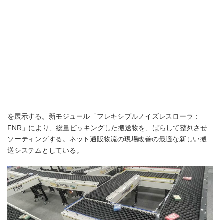
ヤを並走させ、バーチャル空間の理想の搬送に対して、現実空間
で搬送トラブルが起きないように制御する技術。搬送物の位置や
動き、スループット、エラー情報、MDRの寿命までリアルタイム
で追跡しており、パーフェクトな搬送・仕分けを実現する。MDR
式のモジュールを組み合わせるだけの簡単ソーティングシステム
で「ここまで出来る！」ソリューションを紹介する。
バーチャル空間で導く搬送ソリューション
②小物・軟包装品の搬送、仕分けに最適「Piece SORTER-4000」
を展示する。新モジュール「フレキシブルノイズレスローラ：
FNR」により、総量ピッキングした搬送物を、ばらして整列させ
ソーティングする。ネット通販物流の現場改善の最適な新しい搬
送システムとしている。