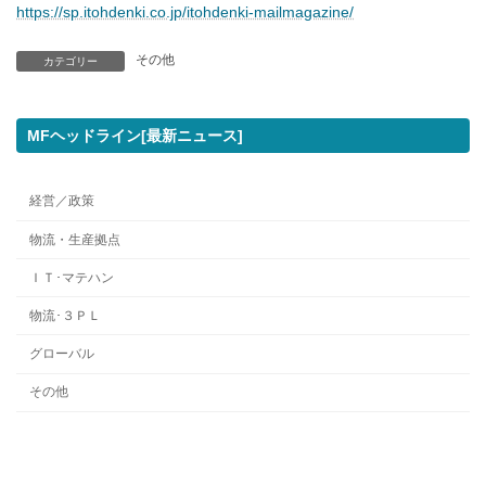
https://sp.itohdenki.co.jp/itohdenki-mailmagazine/
その他
カテゴリー
MFヘッドライン[最新ニュース]
経営／政策
物流・生産拠点
ＩＴ･マテハン
物流･３ＰＬ
グローバル
その他