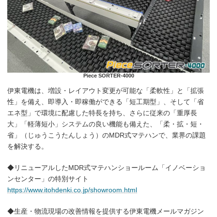
Piece SORTER-4000
伊東電機は、増設・レイアウト変更が可能な「柔軟性」と「拡張
性」を備え、即導入・即稼働ができる「短工期型」、そして「省
エネ型」で環境に配慮した特長を持ち、さらに従来の「重厚長
大」「軽薄短小」システムの良い機能も備えた、「柔・拡・短・
省」（じゅうこうたんしょう）のMDR式マテハンで、業界の課題
を解決する。
◆リニューアルしたMDR式マテハンショールーム「イノベーショ
ンセンター」の特別サイト
https://www.itohdenki.co.jp/showroom.html
◆生産・物流現場の改善情報を提供する伊東電機メールマガジン