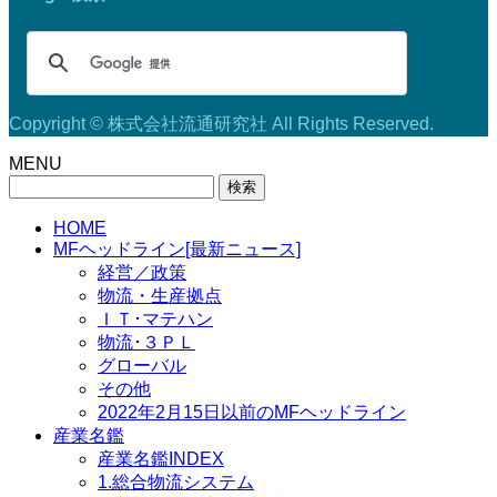
Copyright © 株式会社流通研究社 All Rights Reserved.
MENU
検
索:
HOME
MFヘッドライン[最新ニュース]
経営／政策
物流・生産拠点
ＩＴ･マテハン
物流･３ＰＬ
グローバル
その他
2022年2月15日以前のMFヘッドライン
産業名鑑
産業名鑑INDEX
1.総合物流システム