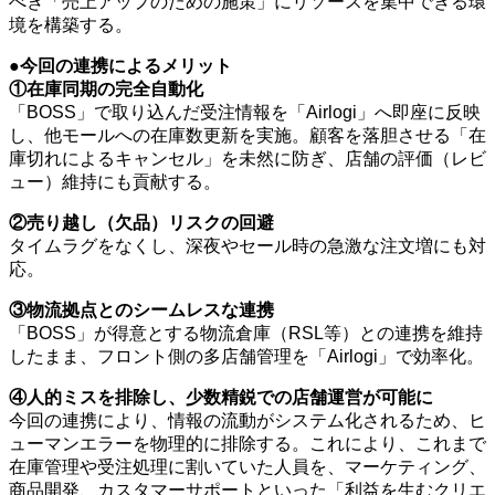
べき「売上アップのための施策」にリソースを集中できる環
境を構築する。
●今回の連携によるメリット
①在庫同期の完全自動化
「BOSS」で取り込んだ受注情報を「Airlogi」へ即座に反映
し、他モールへの在庫数更新を実施。顧客を落胆させる「在
庫切れによるキャンセル」を未然に防ぎ、店舗の評価（レビ
ュー）維持にも貢献する。
②売り越し（欠品）リスクの回避
タイムラグをなくし、深夜やセール時の急激な注文増にも対
応。
③物流拠点とのシームレスな連携
「BOSS」が得意とする物流倉庫（RSL等）との連携を維持
したまま、フロント側の多店舗管理を「Airlogi」で効率化。
④人的ミスを排除し、少数精鋭での店舗運営が可能に
今回の連携により、情報の流動がシステム化されるため、ヒ
ューマンエラーを物理的に排除する。これにより、これまで
在庫管理や受注処理に割いていた人員を、マーケティング、
商品開発、カスタマーサポートといった「利益を生むクリエ