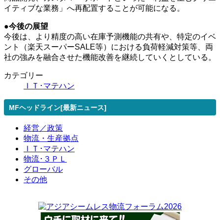
イティブな業務」へ再配置することが可能になる。
●今後の展望
今後は、より精度の高い在庫予測機能の共有や、特定のイベ
ント（楽天スーパーSALE等）における負荷軽減対策等、両
社の強みを融合させた機能改善を継続していくとしている。
カテゴリー
ＩＴ･マテハン
MFヘッドライン[最新ニュース]
経営／政策
物流・生産拠点
ＩＴ･マテハン
物流･３ＰＬ
グローバル
その他