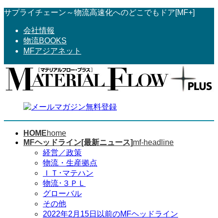
コ
ナ
サプライチェーン～物流高速化へのどこでもドア[MF+]
ン
ビ
会社情報
テ
ゲ
物流BOOKS
ン
ー
MFアジアネット
ツ
シ
へ
ョ
ス
ン
キ
に
ッ
移
プ
動
HOME
home
MFヘッドライン[最新ニュース]
mf-headline
経営／政策
物流・生産拠点
ＩＴ･マテハン
物流･３ＰＬ
グローバル
その他
2022年2月15日以前のMFヘッドライン