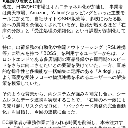
●連携の背景と目的
現在、日本のEC市場はオムニチャネル化が加速し、事業者
は楽天市場、Amazon、Yahoo!ショッピングといった主要モ
ールに加えて、自社サイトやSNS販売等、多岐にわたる販
路への展開を余儀なくされているが、販路が増えるほど「在
庫の分散」と「受注処理の煩雑化」という課題が深刻化して
いる。
特に、出荷業務の自動化や物流アウトソーシング（RSL連携
等）に強みを持つ「BOSS」を利用するユーザーからは、フ
ロントエンドである多店舗間の商品登録や在庫同期のスピー
ドをさらに向上させたいとの要望を受けていた。一方、直感
的な操作性と多機能な一括編集に定評のある「Airlogi」は、
より高度な受注フローや物流連携を求めるユーザーへの解決
策を模索していた。
そのような背景から、両システムが強みを補完し合い、シー
ムレスなデータ連携を実現することで、「在庫の不一致によ
る売り越しリスクのゼロ化」「バックヤード業務の完全自動
化」を目指し、今回の連携に至った。
EC事業者が事務作業に追われる時間を削減し、本来注力す