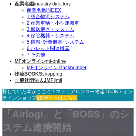
産業名鑑
industry directory
産業名鑑INDEX
1.総合物流システム
2.産業車輌・小型運搬車
3.搬送機器・システム
4.保管機器・システム
5.情報･計量機器･システム
6.パレット関連機器
7.その他
MFオンライン
mf-online
MFオンライン Backnumber
物流BOOKS
shopping
一般社団法人JMFI
jmfi
探していた本がここに！マテリアルフロー物流BOOKS オン
ラインショップ
ECサイトはこちら
「Airlogi」と「BOSS」のシ
ステム連携開始