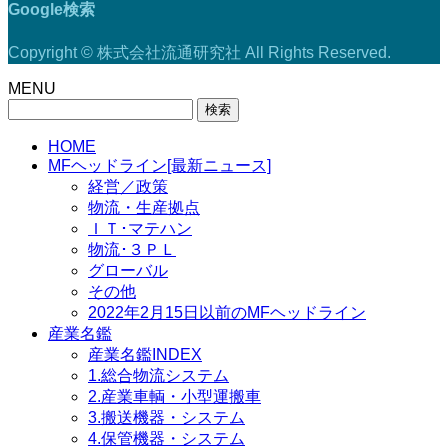
Google検索
Copyright © 株式会社流通研究社 All Rights Reserved.
MENU
検
索:
HOME
MFヘッドライン[最新ニュース]
経営／政策
物流・生産拠点
ＩＴ･マテハン
物流･３ＰＬ
グローバル
その他
2022年2月15日以前のMFヘッドライン
産業名鑑
産業名鑑INDEX
1.総合物流システム
2.産業車輌・小型運搬車
3.搬送機器・システム
4.保管機器・システム