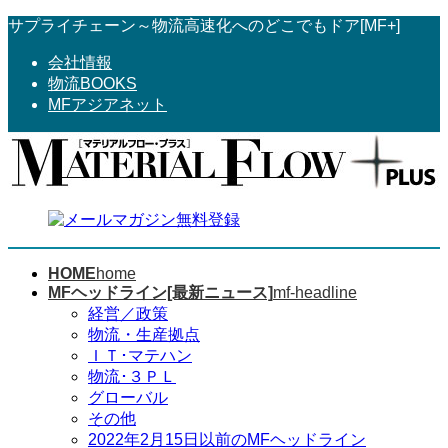
コ
ナ
サプライチェーン～物流高速化へのどこでもドア[MF+]
ン
ビ
会社情報
テ
ゲ
物流BOOKS
ン
ー
MFアジアネット
ツ
シ
へ
ョ
ス
ン
キ
に
ッ
移
プ
動
HOME
home
MFヘッドライン[最新ニュース]
mf-headline
経営／政策
物流・生産拠点
ＩＴ･マテハン
物流･３ＰＬ
グローバル
その他
2022年2月15日以前のMFヘッドライン