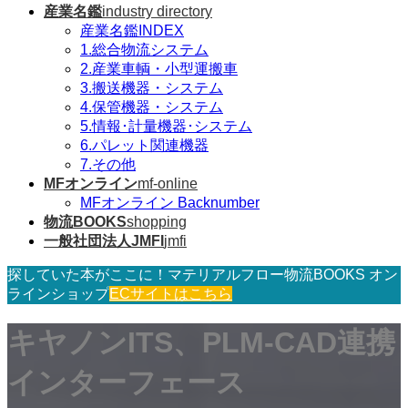
産業名鑑
industry directory
産業名鑑INDEX
1.総合物流システム
2.産業車輌・小型運搬車
3.搬送機器・システム
4.保管機器・システム
5.情報･計量機器･システム
6.パレット関連機器
7.その他
MFオンライン
mf-online
MFオンライン Backnumber
物流BOOKS
shopping
一般社団法人JMFI
jmfi
探していた本がここに！マテリアルフロー物流BOOKS オン
ラインショップ
ECサイトはこちら
キヤノンITS、PLM-CAD連携
インターフェース