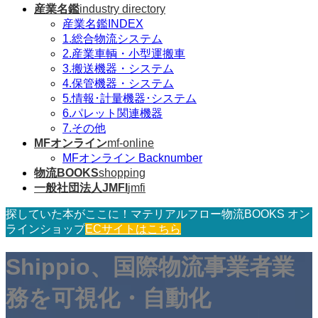
産業名鑑
industry directory
産業名鑑INDEX
1.総合物流システム
2.産業車輌・小型運搬車
3.搬送機器・システム
4.保管機器・システム
5.情報･計量機器･システム
6.パレット関連機器
7.その他
MFオンライン
mf-online
MFオンライン Backnumber
物流BOOKS
shopping
一般社団法人JMFI
jmfi
探していた本がここに！マテリアルフロー物流BOOKS オン
ラインショップ
ECサイトはこちら
Shippio、国際物流事業者業
務を可視化・自動化