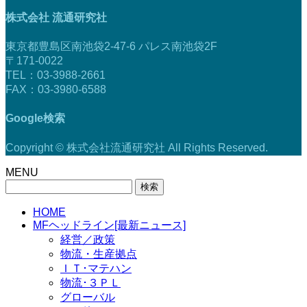
株式会社 流通研究社
東京都豊島区南池袋2-47-6 パレス南池袋2F
〒171-0022
TEL：03-3988-2661
FAX：03-3980-6588
Google検索
Copyright © 株式会社流通研究社 All Rights Reserved.
MENU
検
索:
HOME
MFヘッドライン[最新ニュース]
経営／政策
物流・生産拠点
ＩＴ･マテハン
物流･３ＰＬ
グローバル