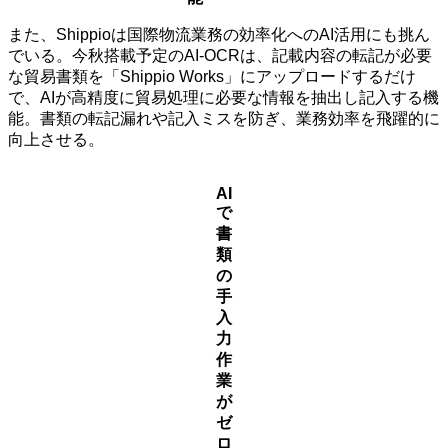
また、Shippioは国際物流業務の効率化へのAI活用にも挑ん
でいる。今秋搭載予定のAI-OCRは、記載内容の転記が必要
な貿易書類を「Shippio Works」にアップロードするだけ
で、AIが高精度に貿易処理に必要な情報を抽出し記入する機
能。書類の転記漏れや記入ミスを防ぎ、業務効率を飛躍的に
向上させる。
AI
で
書
類
の
手
入
力
作
業
が
ゼ
ロ