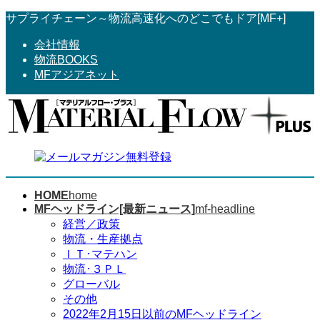
コ
ナ
サプライチェーン～物流高速化へのどこでもドア[MF+]
ン
ビ
会社情報
テ
ゲ
物流BOOKS
ン
ー
MFアジアネット
ツ
シ
へ
ョ
ス
ン
キ
に
ッ
移
プ
動
HOME
home
MFヘッドライン[最新ニュース]
mf-headline
経営／政策
物流・生産拠点
ＩＴ･マテハン
物流･３ＰＬ
グローバル
その他
2022年2月15日以前のMFヘッドライン