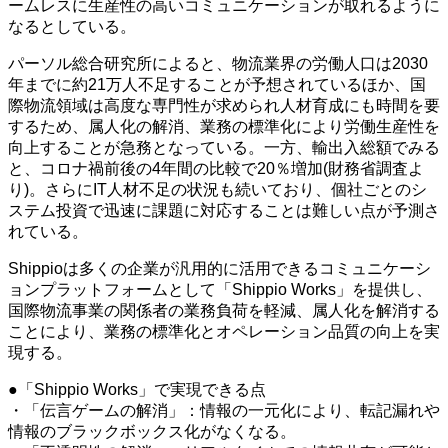
ームレスに生産性の高いコミュニケーションが取れるように
なるとしている。
パーソル総合研究所によると、物流業界の労働人口は2030
年までに約21万人不足することが予想されているほか、国
際物流領域は高度な専門性が求められ人材育成にも時間を要
するため、属人化の解消、業務の標準化により労働生産性を
向上することが急務となっている。一方、輸出入総額でみる
と、コロナ禍前後の4年間の比較で20％増加(財務省調査よ
り)。さらにIT人材不足の状況も続いており、個社ごとのシ
ステム投資で迅速に課題に対応することは難しい点が予測さ
れている。
Shippioは多くの企業が汎用的に活用できるコミュニケーシ
ョンプラットフォームとして「Shippio Works」を提供し、
国際物流事業の関係者の業務負荷を軽減、属人化を解消する
ことにより、業務の標準化とオペレーション品質の向上を実
現する。
●「Shippio Works」で実現できる点
・「伝言ゲームの解消」：情報の一元化により、転記漏れや
情報のブラックボックス化がなくなる。