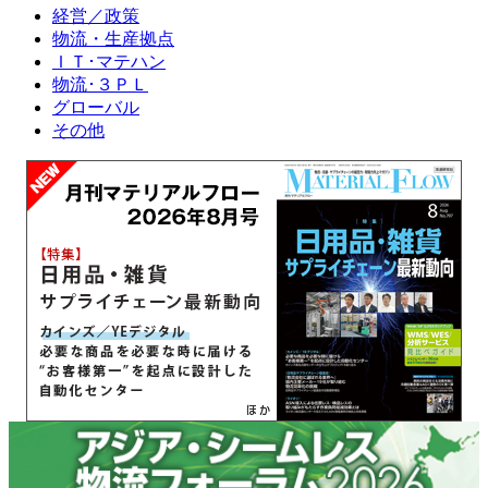
経営／政策
物流・生産拠点
ＩＴ･マテハン
物流･３ＰＬ
グローバル
その他