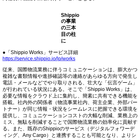
Shippio
の事業
の三本
目の柱
に
●「Shippio Works」サービス詳細
https://service.shippio.io/lp/works
従来、国際物流業務に伴うコミュニケーションは、膨大かつ
複雑な書類情報や進捗確認等の連絡があらゆる方向で発生し
電話・メールなどでやり取りされる、壮大な「伝言ゲーム」
が行われている状況にある。そこで「Shippio Works」は、
必要な情報をクラウド上に集約し、簡素に共有できる機能を
搭載。社内外の関係者（物流事業社内、荷主企業、外部パー
トナー）が同じ情報・状況をシームレスに把握できる環境を
提供し、コミュニケーションコストの大幅な削減、業務上の
ミス、無駄を削減することで国際物流業務の効率化に貢献す
る。また、既存のShippioのサービス（デジタルフォワーデ
ィング、Any Cargo）と連携することも可能となり、よりシ