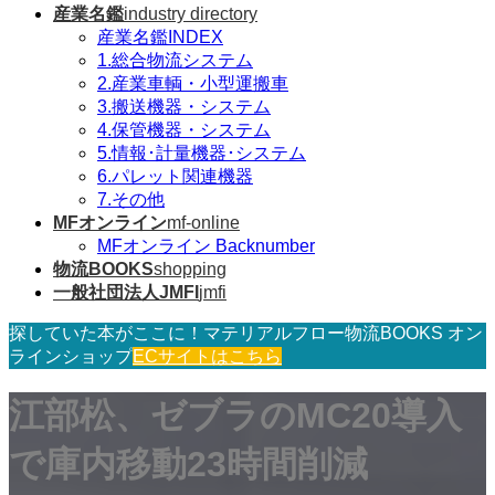
産業名鑑
industry directory
産業名鑑INDEX
1.総合物流システム
2.産業車輌・小型運搬車
3.搬送機器・システム
4.保管機器・システム
5.情報･計量機器･システム
6.パレット関連機器
7.その他
MFオンライン
mf-online
MFオンライン Backnumber
物流BOOKS
shopping
一般社団法人JMFI
jmfi
探していた本がここに！マテリアルフロー物流BOOKS オン
ラインショップ
ECサイトはこちら
江部松、ゼブラのMC20導入
で庫内移動23時間削減