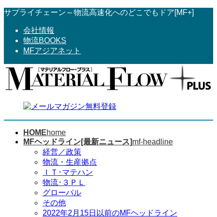
コ
ナ
サプライチェーン～物流高速化へのどこでもドア[MF+]
ン
ビ
会社情報
テ
ゲ
物流BOOKS
ン
ー
MFアジアネット
ツ
シ
へ
ョ
ス
ン
キ
に
ッ
移
プ
動
HOME
home
MFヘッドライン[最新ニュース]
mf-headline
経営／政策
物流・生産拠点
ＩＴ･マテハン
物流･３ＰＬ
グローバル
その他
2022年2月15日以前のMFヘッドライン