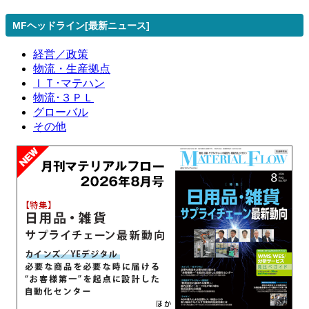
MFヘッドライン[最新ニュース]
経営／政策
物流・生産拠点
ＩＴ･マテハン
物流･３ＰＬ
グローバル
その他