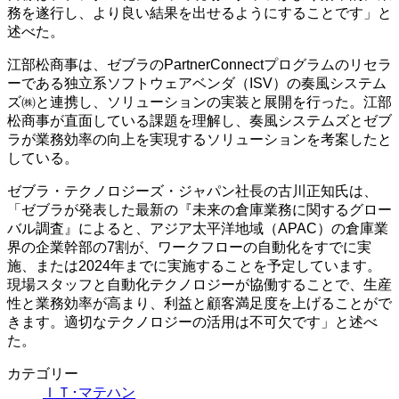
務を遂行し、より良い結果を出せるようにすることです」と
述べた。
江部松商事は、ゼブラのPartnerConnectプログラムのリセラ
ーである独立系ソフトウェアベンダ（ISV）の奏風システム
ズ㈱と連携し、ソリューションの実装と展開を行った。江部
松商事が直面している課題を理解し、奏風システムズとゼブ
ラが業務効率の向上を実現するソリューションを考案したと
している。
ゼブラ・テクノロジーズ・ジャパン社長の古川正知氏は、
「ゼブラが発表した最新の『未来の倉庫業務に関するグロー
バル調査』によると、アジア太平洋地域（APAC）の倉庫業
界の企業幹部の7割が、ワークフローの自動化をすでに実
施、または2024年までに実施することを予定しています。
現場スタッフと自動化テクノロジーが協働することで、生産
性と業務効率が高まり、利益と顧客満足度を上げることがで
きます。適切なテクノロジーの活用は不可欠です」と述べ
た。
カテゴリー
ＩＴ･マテハン