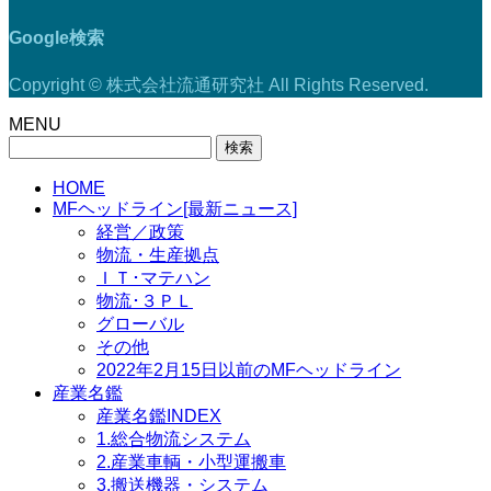
Google検索
Copyright © 株式会社流通研究社 All Rights Reserved.
MENU
検
索:
HOME
MFヘッドライン[最新ニュース]
経営／政策
物流・生産拠点
ＩＴ･マテハン
物流･３ＰＬ
グローバル
その他
2022年2月15日以前のMFヘッドライン
産業名鑑
産業名鑑INDEX
1.総合物流システム
2.産業車輌・小型運搬車
3.搬送機器・システム