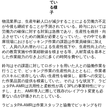
てい
る様
子
物流業界は、生産年齢人口が減少することによる労働力不足
が今後も継続することが予測されていいる。鈴与においては
労働力の確保に対する対策は急務であり、生産性を維持・向
上させていくための施策が必要となっていた。その中でも倉
庫現場におけるピッキング作業の課題は作業員確保に加え
て、人員の入れ替わりによる生産性低下や、生産性向上のた
めの教育実施や作業経験値を積ませる等、人材育成を基本と
した作業能力の引き上げに多くの時間を費やしている。
鈴与はその課題に対してロボットを用いた人との協働作業を
行うことで、ピッキング作業の生産性向上とともに、作業者
のスキルに依存しない高い生産性を確保し、顧客への安定し
た作業品質の提供を模索していた。そのような状況下、ラピ
ュタPA-AMRは汎用性と柔軟性が高く3PLの事業特性にマッ
チし、また、AMR導入に際して既存のレイアウト変更も必
要ない点が評価されたとしている。
ラピュタPA-AMRは作業スタッフと協働でピッキングを行