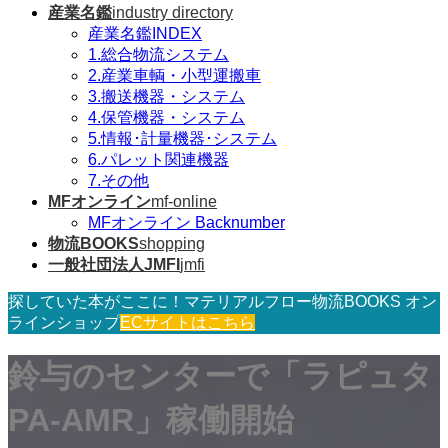
産業名鑑
industry directory
産業名鑑INDEX
1.総合物流システム
2.産業車輌・小型運搬車
3.搬送機器・システム
4.保管機器・システム
5.情報･計量機器･システム
6.パレット関連機器
7.その他
MFオンライン
mf-online
MFオンライン Backnumber
物流BOOKS
shopping
一般社団法人JMFI
jmfi
探していた本がここに！マテリアルフロー物流BOOKS オン
ラインショップ
ECサイトはこちら
鈴与のセンターで「ラピュタ
PA-AMR」稼働開始