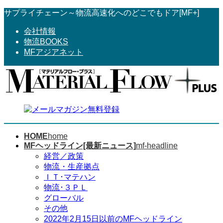
コ
ナ
サプライチェーン～物流高速化へのどこでもドア[MF+]
ン
ビ
会社情報
テ
ゲ
物流BOOKS
ン
ー
MFアジアネット
ツ
シ
へ
ョ
ス
ン
キ
に
ッ
移
プ
動
HOME
home
MFヘッドライン[最新ニュース]
mf-headline
経営／政策
物流・生産拠点
ＩＴ･マテハン
物流･３ＰＬ
グローバル
その他
2022年2月15日以前のMFヘッドライン