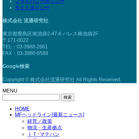
プライバシーポリシー
サイトポリシー
株式会社 流通研究社
東京都豊島区南池袋2-47-6 パレス南池袋2F
〒171-0022
TEL：03-3988-2661
FAX：03-3980-6588
Google検索
Copyright © 株式会社流通研究社 All Rights Reserved.
MENU
検
索:
HOME
MFヘッドライン[最新ニュース]
経営／政策
物流・生産拠点
ＩＴ･マテハン