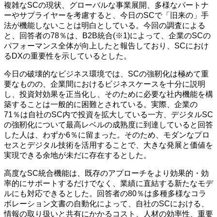
複雑なSCの現状、グローバルな事業展開、多様なパートナ
ーやサプライヤーを考慮すると、今日のSCで「旧来の」手
法が機能しないことは明白としている。今回の調査による
と、回答者の78％は、B2B統合(※1)によって、企業のSCの
パフォーマンス全体が向上したと報告しており、SCにおけ
るDXの重要性を示しているとした。
今日の破壊的なビジネス環境では、SCの強靭化は極めて重
要なものの、企業間におけるビジネスケースを十分に説明
し、投資対効果を正当化し、そのために必要な社内機能を構
築することは一般的に困難とされている。実際、企業の
71％は自社のSC内で投資を拡大している一方、デジタルSC
の強靭化について最高レベルの成熟度に到達していると回答
した人は、わずか6％に留まった。そのため、モダンなプロ
セスとデジタル技術を活用することで、大きな発展と価値を
実現できる余地が未だに存在するとした。
高度なSC統合機能は、既存のアプローチをより効果的・効
率的にサポートするだけでなく、業績に直結する新たなモデ
ルにも対応できるとした。回答者の80％は多種多様なコラ
ボレーション文書の自動化によって、自社のSCにおける、
情報の取り扱いと共有にかかるコスト、人材の効率性、重要