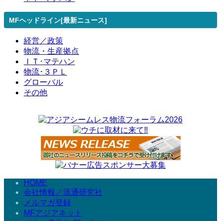
MFヘッドライン[最新ニュース]
経営／政策
物流・生産拠点
ＩＴ･マテハン
物流･３ＰＬ
グローバル
その他
HOME
会社情報／流通研究社
メルマガ登録
MFアジアネット