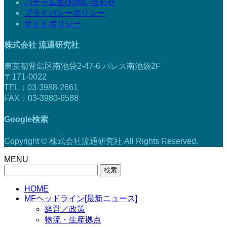
バナー広告/お問い合わせ
プライバシーポリシー
サイトポリシー
株式会社 流通研究社
東京都豊島区南池袋2-47-6 パレス南池袋2F
〒171-0022
TEL：03-3988-2661
FAX：03-3980-6588
Google検索
Copyright © 株式会社流通研究社 All Rights Reserved.
MENU
検
索:
HOME
MFヘッドライン[最新ニュース]
経営／政策
物流・生産拠点