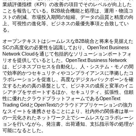
業績評価指標（KPI）の改善の項目でそのレベルが向上した
ことを報告している。B2B統合機能と処理は、運用・物流コ
ストの削減、市場投入期間の短縮、データの品質と精度の向
上、可視性の進化等、ビジネスの最優先事項と合致してい
る。
オープンテキストはシームレスなB2B統合と将来を見据えた
SCの高度化の必要性を認識しており、OpenText Business
Network Cloudを通じて包括的なソリューションポートフォ
リオを提供しているとした。OpenText Business Network
は、ビジネスプロセスを自動化し、人・システム・モノの間
で効率的かつセキュリティやコンプライアンスに準拠したコ
ラボレーションを促進し、高度なデジタルバックボーンを確
立するための真の基盤として、ビジネスの成長と変革のイニ
シアチブをサポートするほか、セキュリティ、拡張性、信頼
性に優れたクラウドプラットフォームであるOpenText
Trading GridとOpenTextのクラウドアプリケーションの強力
なスイートを連携させることにより、社内外の関係者は単一
の一元化されたネットワーク上でシームレスなコラボレーシ
ョンを行いながら、発注書、出荷通知、支払指示等の処理が
可能になるとした。