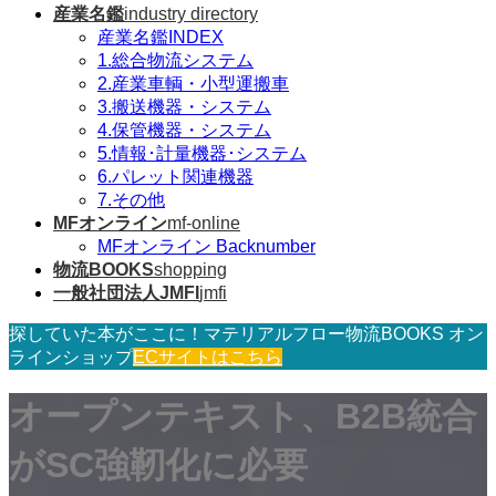
産業名鑑
industry directory
産業名鑑INDEX
1.総合物流システム
2.産業車輌・小型運搬車
3.搬送機器・システム
4.保管機器・システム
5.情報･計量機器･システム
6.パレット関連機器
7.その他
MFオンライン
mf-online
MFオンライン Backnumber
物流BOOKS
shopping
一般社団法人JMFI
jmfi
探していた本がここに！マテリアルフロー物流BOOKS オン
ラインショップ
ECサイトはこちら
オープンテキスト、B2B統合
がSC強靭化に必要