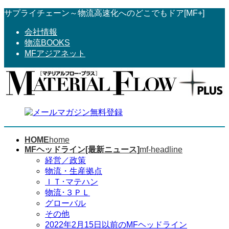
コ
ナ
サプライチェーン～物流高速化へのどこでもドア[MF+]
ン
ビ
会社情報
テ
ゲ
物流BOOKS
ン
ー
MFアジアネット
ツ
シ
へ
ョ
ス
ン
キ
に
ッ
移
プ
動
HOME
home
MFヘッドライン[最新ニュース]
mf-headline
経営／政策
物流・生産拠点
ＩＴ･マテハン
物流･３ＰＬ
グローバル
その他
2022年2月15日以前のMFヘッドライン