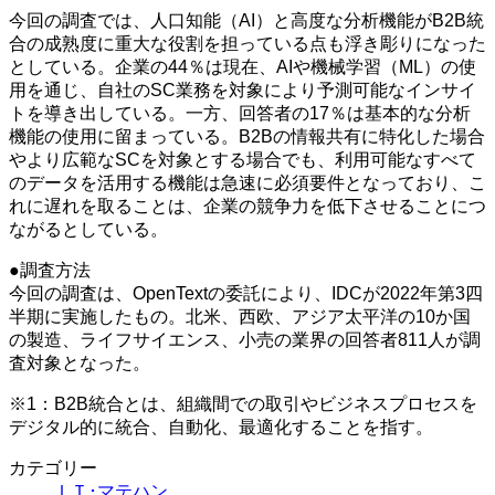
今回の調査では、人口知能（AI）と高度な分析機能がB2B統
合の成熟度に重大な役割を担っている点も浮き彫りになった
としている。企業の44％は現在、AIや機械学習（ML）の使
用を通じ、自社のSC業務を対象により予測可能なインサイ
トを導き出している。一方、回答者の17％は基本的な分析
機能の使用に留まっている。B2Bの情報共有に特化した場合
やより広範なSCを対象とする場合でも、利用可能なすべて
のデータを活用する機能は急速に必須要件となっており、こ
れに遅れを取ることは、企業の競争力を低下させることにつ
ながるとしている。
●調査方法
今回の調査は、OpenTextの委託により、IDCが2022年第3四
半期に実施したもの。北米、西欧、アジア太平洋の10か国
の製造、ライフサイエンス、小売の業界の回答者811人が調
査対象となった。
※1：B2B統合とは、組織間での取引やビジネスプロセスを
デジタル的に統合、自動化、最適化することを指す。
カテゴリー
ＩＴ･マテハン