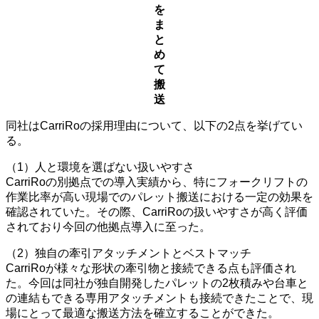
を
ま
と
め
て
搬
送
同社はCarriRoの採用理由について、以下の2点を挙げてい
る。
（1）人と環境を選ばない扱いやすさ
CarriRoの別拠点での導入実績から、特にフォークリフトの
作業比率が高い現場でのパレット搬送における一定の効果を
確認されていた。その際、CarriRoの扱いやすさが高く評価
されており今回の他拠点導入に至った。
（2）独自の牽引アタッチメントとベストマッチ
CarriRoが様々な形状の牽引物と接続できる点も評価され
た。今回は同社が独自開発したパレットの2枚積みや台車と
の連結もできる専用アタッチメントも接続できたことで、現
場にとって最適な搬送方法を確立することができた。