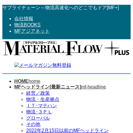
コ
ナ
サプライチェーン～物流高速化へのどこでもドア[MF+]
ン
ビ
会社情報
テ
ゲ
物流BOOKS
ン
ー
MFアジアネット
ツ
シ
へ
ョ
ス
ン
キ
に
ッ
移
プ
動
HOME
home
MFヘッドライン[最新ニュース]
mf-headline
経営／政策
物流・生産拠点
ＩＴ･マテハン
物流･３ＰＬ
グローバル
その他
2022年2月15日以前のMFヘッドライン