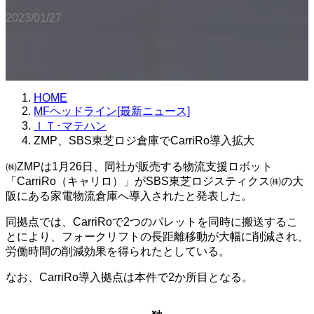
2023/01/27
HOME
MFヘッドライン[最新ニュース]
ＩＴ･マテハン
ZMP、SBS東芝ロジ倉庫でCarriRo導入拡大
㈱ZMPは1月26日、同社が販売する物流支援ロボット
「CarriRo（キャリロ）」がSBS東芝ロジスティクス㈱の大
阪にある家電物流倉庫へ導入されたと発表した。
同拠点では、CarriRoで2つのパレットを同時に搬送するこ
とにより、フォークリフトの長距離移動が大幅に削減され、
労働時間の削減効果を得られたとしている。
なお、CarriRo導入拠点は本件で2か所目となる。