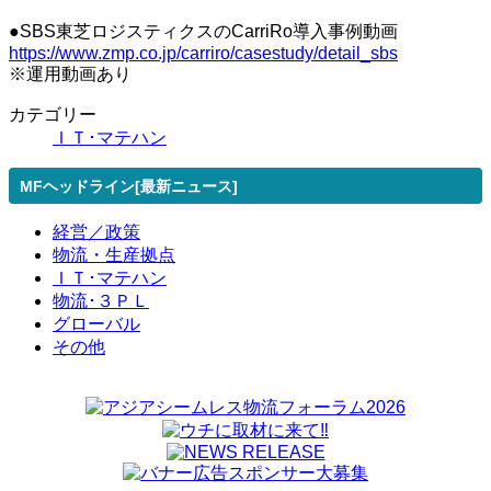
●SBS東芝ロジスティクスのCarriRo導入事例動画
https://www.zmp.co.jp/carriro/casestudy/detail_sbs
※運用動画あり
カテゴリー
ＩＴ･マテハン
MFヘッドライン[最新ニュース]
経営／政策
物流・生産拠点
ＩＴ･マテハン
物流･３ＰＬ
グローバル
その他