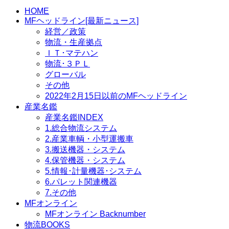
索:
HOME
MFヘッドライン[最新ニュース]
経営／政策
物流・生産拠点
ＩＴ･マテハン
物流･３ＰＬ
グローバル
その他
2022年2月15日以前のMFヘッドライン
産業名鑑
産業名鑑INDEX
1.総合物流システム
2.産業車輌・小型運搬車
3.搬送機器・システム
4.保管機器・システム
5.情報･計量機器･システム
6.パレット関連機器
7.その他
MFオンライン
MFオンライン Backnumber
物流BOOKS