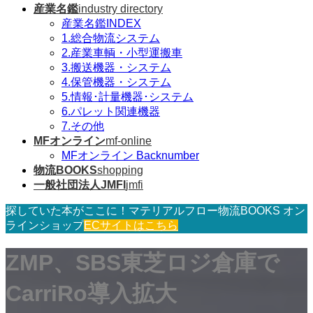
産業名鑑
industry directory
産業名鑑INDEX
1.総合物流システム
2.産業車輌・小型運搬車
3.搬送機器・システム
4.保管機器・システム
5.情報･計量機器･システム
6.パレット関連機器
7.その他
MFオンライン
mf-online
MFオンライン Backnumber
物流BOOKS
shopping
一般社団法人JMFI
jmfi
探していた本がここに！マテリアルフロー物流BOOKS オン
ラインショップ
ECサイトはこちら
ZMP、SBS東芝ロジ倉庫で
CarriRo導入拡大