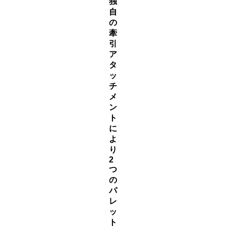
独
自
の
牽
引
ア
タ
ッ
チ
メ
ン
ト
に
よ
り
2
つ
の
パ
レ
ッ
ト