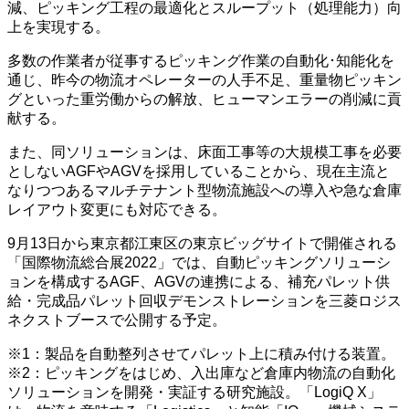
減、ピッキング工程の最適化とスループット（処理能力）向
上を実現する。
多数の作業者が従事するピッキング作業の自動化･知能化を
通じ、昨今の物流オペレーターの人手不足、重量物ピッキン
グといった重労働からの解放、ヒューマンエラーの削減に貢
献する。
また、同ソリューションは、床面工事等の大規模工事を必要
としないAGFやAGVを採用していることから、現在主流と
なりつつあるマルチテナント型物流施設への導入や急な倉庫
レイアウト変更にも対応できる。
9月13日から東京都江東区の東京ビッグサイトで開催される
「国際物流総合展2022」では、自動ピッキングソリューシ
ョンを構成するAGF、AGVの連携による、補充パレット供
給・完成品パレット回収デモンストレーションを三菱ロジス
ネクストブースで公開する予定。
※1：製品を自動整列させてパレット上に積み付ける装置。
※2：ピッキングをはじめ、入出庫など倉庫内物流の自動化
ソリューションを開発・実証する研究施設。「LogiQ X」