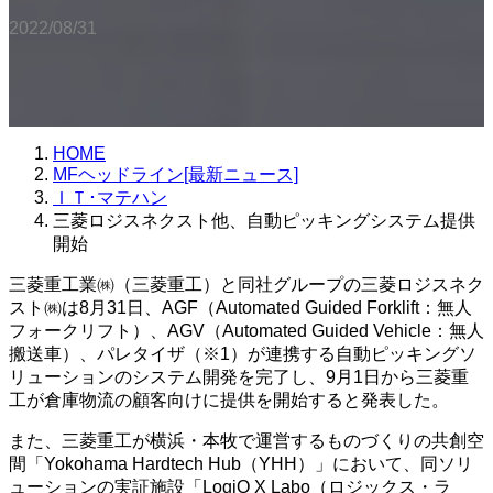
2022/08/31
HOME
MFヘッドライン[最新ニュース]
ＩＴ･マテハン
三菱ロジスネクスト他、自動ピッキングシステム提供
開始
三菱重工業㈱（三菱重工）と同社グループの三菱ロジスネク
スト㈱は8月31日、AGF（Automated Guided Forklift：無人
フォークリフト）、AGV（Automated Guided Vehicle：無人
搬送車）、パレタイザ（※1）が連携する自動ピッキングソ
リューションのシステム開発を完了し、9月1日から三菱重
工が倉庫物流の顧客向けに提供を開始すると発表した。
また、三菱重工が横浜・本牧で運営するものづくりの共創空
間「Yokohama Hardtech Hub（YHH）」において、同ソリ
ューションの実証施設「LogiQ X Labo（ロジックス・ラ