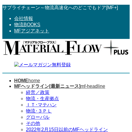
コ
ナ
サプライチェーン～物流高速化へのどこでもドア[MF+]
ン
ビ
会社情報
テ
ゲ
物流BOOKS
ン
ー
MFアジアネット
ツ
シ
へ
ョ
ス
ン
キ
に
ッ
移
プ
動
HOME
home
MFヘッドライン[最新ニュース]
mf-headline
経営／政策
物流・生産拠点
ＩＴ･マテハン
物流･３ＰＬ
グローバル
その他
2022年2月15日以前のMFヘッドライン