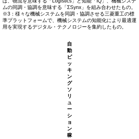
は、物流を意味する「Logistics」と知能「IQ」、機械システ
ムの同調・協調を意味する「ΣSynx」を組み合わせたもの。
※3：様々な機械システムを同調・協調させる三菱重工の標
準プラットフォームで、機械システムの知能化により最適運
用を実現するデジタル・テクノロジーを集約したもの。
自
動
ピ
ッ
キ
ン
グ
ソ
リ
ュ
ー
シ
ョ
ン
稼