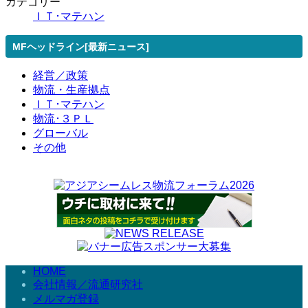
カテゴリー
ＩＴ･マテハン
MFヘッドライン[最新ニュース]
経営／政策
物流・生産拠点
ＩＴ･マテハン
物流･３ＰＬ
グローバル
その他
HOME
会社情報／流通研究社
メルマガ登録