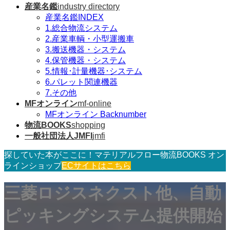
産業名鑑
industry directory
産業名鑑INDEX
1.総合物流システム
2.産業車輌・小型運搬車
3.搬送機器・システム
4.保管機器・システム
5.情報･計量機器･システム
6.パレット関連機器
7.その他
MFオンライン
mf-online
MFオンライン Backnumber
物流BOOKS
shopping
一般社団法人JMFI
jmfi
探していた本がここに！マテリアルフロー物流BOOKS オン
ラインショップ
ECサイトはこちら
三菱ロジスネクスト他、自動
ピッキングシステム提供開始