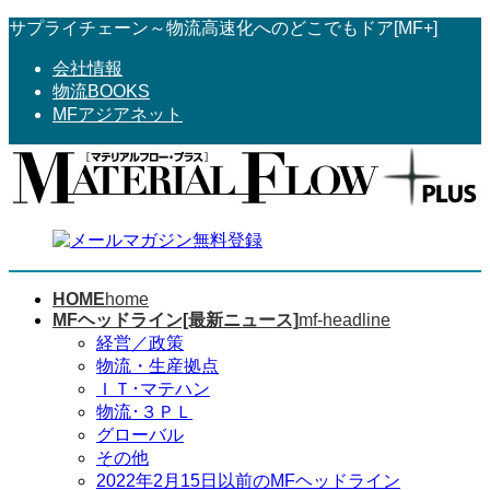
コ
ナ
サプライチェーン～物流高速化へのどこでもドア[MF+]
ン
ビ
会社情報
テ
ゲ
物流BOOKS
ン
ー
MFアジアネット
ツ
シ
へ
ョ
ス
ン
キ
に
ッ
移
プ
動
HOME
home
MFヘッドライン[最新ニュース]
mf-headline
経営／政策
物流・生産拠点
ＩＴ･マテハン
物流･３ＰＬ
グローバル
その他
2022年2月15日以前のMFヘッドライン