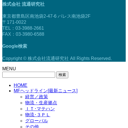
株式会社 流通研究社
東京都豊島区南池袋2-47-6 パレス南池袋2F
〒171-0022
TEL：03-3988-2661
FAX：03-3980-6588
Google検索
Copyright © 株式会社流通研究社 All Rights Reserved.
MENU
検
索:
HOME
MFヘッドライン[最新ニュース]
経営／政策
物流・生産拠点
ＩＴ･マテハン
物流･３ＰＬ
グローバル
その他