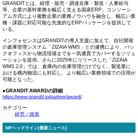
GRANDITとは、経理・販売・調達在庫・製造・人事給与
等、企業の基幹業務を幅広く支える国産ERP。コンソーシ
アム方式により複数企業の業務ノウハウを融合し、幅広い業
種・課題に対応可能な先進的なERPパッケージを提供して
いる。
インフォセンスはGRANDITの導入支援に加えて、自社開発
の倉庫管理システム「ZIZAIA WMS」との連携により、バッ
クオフィスから物流現場までを一気通貫でカバーするソリュ
ーションを提供。さらに2025年にリリースした「ZIZAIA
WMS 2.0」では、倉庫内の在庫管理だけでなく、製造業に
おける構内物流にも対応し、より幅広い業務領域での活用が
可能となった。
●GRANDIT AWARDの詳細
https://www.grandit.jp/partner/award/
カテゴリー
経営／政策
MFヘッドライン[最新ニュース]