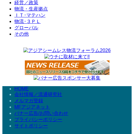
経営／政策
物流・生産拠点
ＩＴ･マテハン
物流･３ＰＬ
グローバル
その他
HOME
会社情報／流通研究社
メルマガ登録
MFアジアネット
バナー広告/お問い合わせ
プライバシーポリシー
サイトポリシー