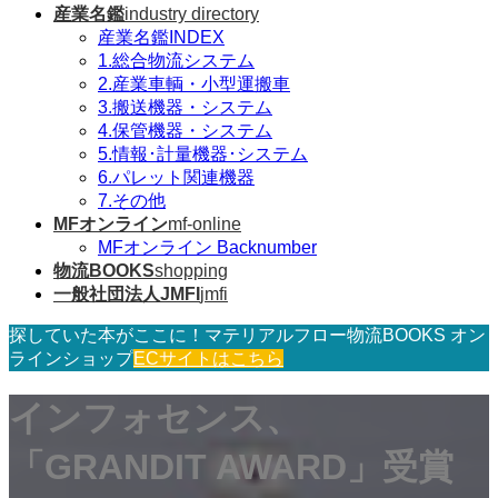
産業名鑑
industry directory
産業名鑑INDEX
1.総合物流システム
2.産業車輌・小型運搬車
3.搬送機器・システム
4.保管機器・システム
5.情報･計量機器･システム
6.パレット関連機器
7.その他
MFオンライン
mf-online
MFオンライン Backnumber
物流BOOKS
shopping
一般社団法人JMFI
jmfi
探していた本がここに！マテリアルフロー物流BOOKS オン
ラインショップ
ECサイトはこちら
インフォセンス、
「GRANDIT AWARD」受賞