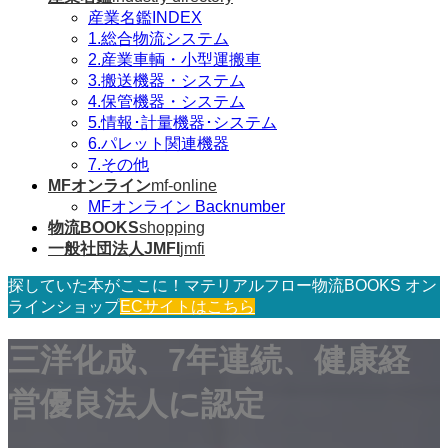
産業名鑑INDEX
1.総合物流システム
2.産業車輌・小型運搬車
3.搬送機器・システム
4.保管機器・システム
5.情報･計量機器･システム
6.パレット関連機器
7.その他
MFオンライン
mf-online
MFオンライン Backnumber
物流BOOKS
shopping
一般社団法人JMFI
jmfi
探していた本がここに！マテリアルフロー物流BOOKS オン
ラインショップ
ECサイトはこちら
三洋化成、7年連続、健康経
営優良法人に認定