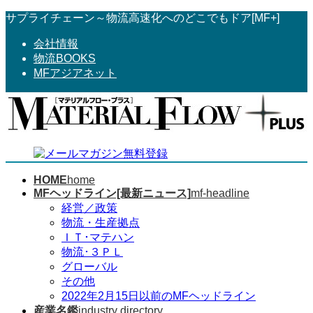
コ
ナ
サプライチェーン～物流高速化へのどこでもドア[MF+]
ン
ビ
会社情報
テ
ゲ
物流BOOKS
ン
ー
MFアジアネット
ツ
シ
へ
ョ
ス
ン
キ
に
ッ
移
プ
動
HOME
home
MFヘッドライン[最新ニュース]
mf-headline
経営／政策
物流・生産拠点
ＩＴ･マテハン
物流･３ＰＬ
グローバル
その他
2022年2月15日以前のMFヘッドライン
産業名鑑
industry directory