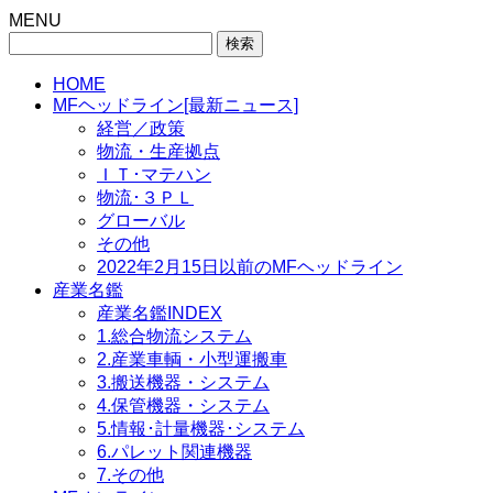
MENU
検
索:
HOME
MFヘッドライン[最新ニュース]
経営／政策
物流・生産拠点
ＩＴ･マテハン
物流･３ＰＬ
グローバル
その他
2022年2月15日以前のMFヘッドライン
産業名鑑
産業名鑑INDEX
1.総合物流システム
2.産業車輌・小型運搬車
3.搬送機器・システム
4.保管機器・システム
5.情報･計量機器･システム
6.パレット関連機器
7.その他