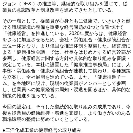
ジョン（DE&I）の推進等、継続的な取り組みを通じて、従
業員の意識改革と制度改革を進めてきたとしている。
その一環として、従業員が心身ともに健康で、いきいきと働
ける職場環境の整備を重要な経営課題の1つと位置づけて
「健康経営」を推進している。2020年度からは、健康経営
をさらに加速させるため、会社・労働組合・健康保険組合が
三位一体となり、より強固な推進体制を整備した。経営層に
よる「健康推進会議」では、社長をはじめとする経営幹部が
参画し、健康経営に関する方針や具体的な取り組みを審議・
決定している。本社に設置した「健康推進事務局」には、人
事部・労働組合・健康保険組合が連携して携わり、各種施策
を立案し、全社展開を進めている。また、「健康推進チー
ム」を各地区に設け、現場の従業員がメンバーとして参画
し、従業員への健康経営の周知・浸透を図るほか、具体的な
施策の推進を担っている。
今回の認定は、そうした継続的な取り組みの成果であり、今
後も従業員の健康維持・増進を支援し、より働きがいのある
職場環境の整備に努めていくとしている。
●三洋化成工業の健康経営の取り組み