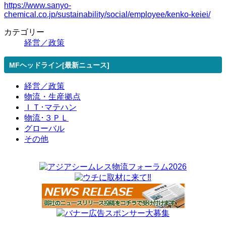
https://www.sanyo-
chemical.co.jp/sustainability/social/employee/kenko-keiei/
カテゴリー
経営／政策
MFヘッドライン[最新ニュース]
経営／政策
物流・生産拠点
ＩＴ･マテハン
物流･３ＰＬ
グローバル
その他