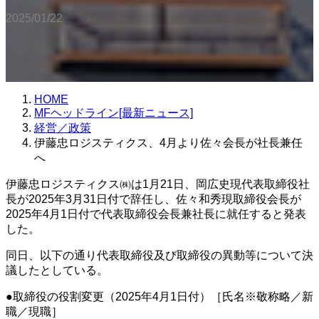
2025/01/22
HOME
MFヘッドライン[最新ニュース]
経営／政策
伊藤忠ロジスティクス、4月より佐々会長が社長兼任
へ
伊藤忠ロジスティクス㈱は1月21日、岡広史現代表取締役社
長が2025年3月31日付で辞任し、佐々和秀現取締役会長が
2025年4月1日付で代表取締役会長兼社長に就任すると発表
した。
同日、以下の通り代表取締役及び取締役の異動等について決
議したとしている。
●取締役の役割変更（2025年4月1日付）［氏名※敬称略／新
職／現職］