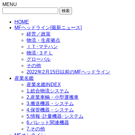
MENU
検
索:
HOME
MFヘッドライン[最新ニュース]
経営／政策
物流・生産拠点
ＩＴ･マテハン
物流･３ＰＬ
グローバル
その他
2022年2月15日以前のMFヘッドライン
産業名鑑
産業名鑑INDEX
1.総合物流システム
2.産業車輌・小型運搬車
3.搬送機器・システム
4.保管機器・システム
5.情報･計量機器･システム
6.パレット関連機器
7.その他