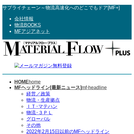
コ
ナ
サプライチェーン～物流高速化へのどこでもドア[MF+]
ン
ビ
会社情報
テ
ゲ
物流BOOKS
ン
ー
MFアジアネット
ツ
シ
へ
ョ
ス
ン
キ
に
ッ
移
プ
動
HOME
home
MFヘッドライン[最新ニュース]
mf-headline
経営／政策
物流・生産拠点
ＩＴ･マテハン
物流･３ＰＬ
グローバル
その他
2022年2月15日以前のMFヘッドライン