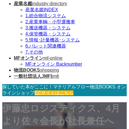
産業名鑑
industry directory
産業名鑑INDEX
1.総合物流システム
2.産業車輌・小型運搬車
3.搬送機器・システム
4.保管機器・システム
5.情報･計量機器･システム
6.パレット関連機器
7.その他
MFオンライン
mf-online
MFオンライン Backnumber
物流BOOKS
shopping
一般社団法人JMFI
jmfi
探していた本がここに！マテリアルフロー物流BOOKS オン
ラインショップ
ECサイトはこちら
伊藤忠ロジスティクス、4月
より佐々会長が社長兼任へ