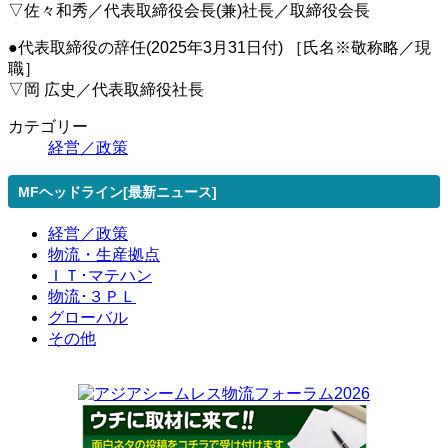
▽佐々和秀／代表取締役会長(兼)社長／取締役会長
●代表取締役の辞任(2025年3月31日付) ［氏名※敬称略／現
職］
▽岡 広史／代表取締役社長
カテゴリー
経営／政策
MFヘッドライン[最新ニュース]
経営／政策
物流・生産拠点
ＩＴ･マテハン
物流･３ＰＬ
グローバル
その他