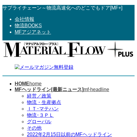
コ
ナ
サプライチェーン～物流高速化へのどこでもドア[MF+]
ン
ビ
会社情報
テ
ゲ
物流BOOKS
ン
ー
MFアジアネット
ツ
シ
へ
ョ
ス
ン
キ
に
ッ
移
プ
動
HOME
home
MFヘッドライン[最新ニュース]
mf-headline
経営／政策
物流・生産拠点
ＩＴ･マテハン
物流･３ＰＬ
グローバル
その他
2022年2月15日以前のMFヘッドライン