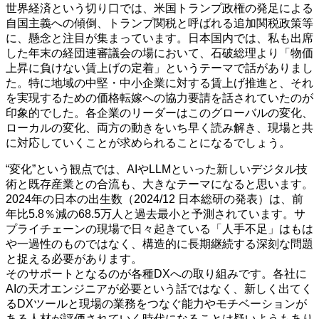
世界経済という切り口では、米国トランプ政権の発足による
自国主義への傾倒、トランプ関税と呼ばれる追加関税政策等
に、懸念と注目が集まっています。日本国内では、私も出席
した年末の経団連審議会の場において、石破総理より「物価
上昇に負けない賃上げの定着」というテーマで話がありまし
た。特に地域の中堅・中小企業に対する賃上げ推進と、それ
を実現するための価格転嫁への協力要請を話されていたのが
印象的でした。各企業のリーダーはこのグローバルの変化、
ローカルの変化、両方の動きをいち早く読み解き、現場と共
に対応していくことが求められることになるでしょう。
“変化”という観点では、AIやLLMといった新しいデジタル技
術と既存産業との合流も、大きなテーマになると思います。
2024年の日本の出生数（2024/12 日本総研の発表）は、前
年比5.8％減の68.5万人と過去最小と予測されています。サ
プライチェーンの現場で日々起きている「人手不足」はもは
や一過性のものではなく、構造的に長期継続する深刻な問題
と捉える必要があります。
そのサポートとなるのが各種DXへの取り組みです。各社に
AIの天才エンジニアが必要という話ではなく、新しく出てく
るDXツールと現場の業務をつなぐ能力やモチベーションが
ある人材が評価されていく時代になることは疑いようもあり