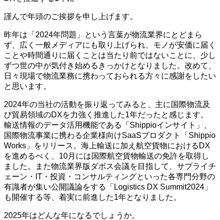
謹んで年頭のご挨拶を申し上げます。
昨年は「2024年問題」という言葉が物流業界にとどまら
ず、広く一般メディアにも取り上げられ、モノが安価に届く
ことや時間通りに届くことは当たり前ではないことに、少し
ずつ世の中が気付き始めるきっかけとなりました。改めて、
日々現場で物流業務に携わっておられる方々に感謝をしたい
と思います。
2024年の当社の活動を振り返ってみると、主に国際物流及
び貿易領域のDXを力強く推進した1年だったと感じます。
輸送情報のデータ活用機能である「Shippioインサイト」、
国際物流事業に携わる企業様向けSaaSプロダクト「Shippio
Works」をリリース。海上輸送に加え航空貨物におけるDX
を進めるべく、10月には国際航空貨物輸送の免許を取得し
ました。また物流業界版ダボス会議を目指して、サプライチ
ェーン・IT・投資・コンサルティングといった各専門分野の
有識者が集い公開議論をする「Logistics DX Summit2024」
も開催する等、着実に前進した1年となりました。
2025年はどんな年になるでしょうか。