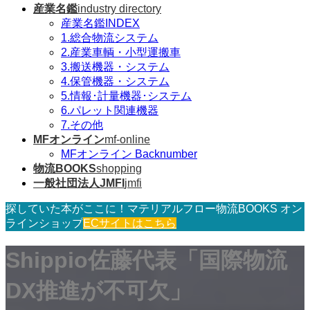
産業名鑑
industry directory
産業名鑑INDEX
1.総合物流システム
2.産業車輌・小型運搬車
3.搬送機器・システム
4.保管機器・システム
5.情報･計量機器･システム
6.パレット関連機器
7.その他
MFオンライン
mf-online
MFオンライン Backnumber
物流BOOKS
shopping
一般社団法人JMFI
jmfi
探していた本がここに！マテリアルフロー物流BOOKS オン
ラインショップ
ECサイトはこちら
Shippio佐藤代表「国際物流
DX推進が不可欠」