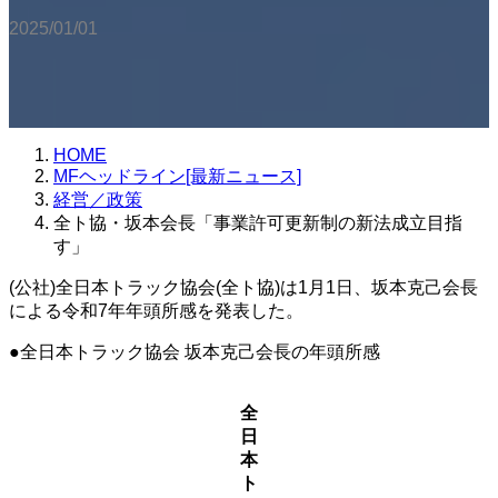
2025/01/01
HOME
MFヘッドライン[最新ニュース]
経営／政策
全ト協・坂本会長「事業許可更新制の新法成立目指
す」
(公社)全日本トラック協会(全ト協)は1月1日、坂本克己会長
による令和7年年頭所感を発表した。
●全日本トラック協会 坂本克己会長の年頭所感
全
日
本
ト