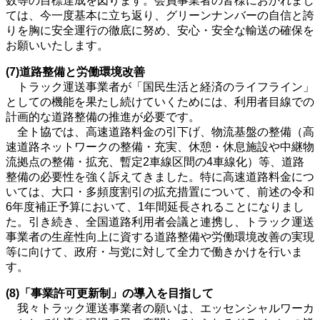
数等の目標達成を図ります。会員事業者の皆様におかれまし
ては、今一度基本に立ち返り、グリーンナンバーの自信と誇
りを胸に安全運行の徹底に努め、安心・安全な輸送の確保を
お願いいたします。
(7)道路整備と労働環境改善
トラック運送事業者が「国民生活と経済のライフライン」
としての機能を果たし続けていくためには、利用者目線での
計画的な道路整備の推進が必要です。
全ト協では、高速道路料金の引下げ、物流基盤の整備（高
速道路ネットワークの整備・充実、休憩・休息施設や中継物
流拠点の整備・拡充、暫定2車線区間の4車線化）等、道路
整備の必要性を強く訴えてきました。特に高速道路料金につ
いては、大口・多頻度割引の拡充措置について、前述の令和
6年度補正予算において、1年間延長されることになりまし
た。引き続き、全国道路利用者会議と連携し、トラック運送
事業者の生産性向上に資する道路整備や労働環境改善の実現
等に向けて、政府・与党に対して全力で働きかけを行いま
す。
(8)「事業許可更新制」の導入を目指して
我々トラック運送事業者の願いは、エッセンシャルワーカ