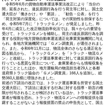
令和5年6月の貨物自動車運送事業法改正により「当分の
間」延長された、違反原因行為を行う荷主等に対し、国土交
通大臣が「働きかけ」や「要請」、「勧告・公表」を行う
「荷主対策の深度化」については、その実効性を担保するた
め、令和5年7月に「トラックＧメン」が発足しました。昨
年4月に成立した改正物流効率化法では、我々からの要望を
受けて、トラックＧメンを補助し、荷主の違反原因行為を調
査する役割が地方貨物自動車運送適正化事業実施機関に与え
られ、各地方実施機関では「Ｇメン調査員」が選任されまし
た。また、令和6年11月には、物流全体のさらなる適正化を
図る観点から、「トラックＧメン」を「トラック・物流Ｇメ
ン」と改組し、トラック運送事業者に対して違反原因行為を
行っている悪質な荷主について、倉庫業者からも情報収集を
行うこととしたほか、地方運輸局の物流担当者29人と各都
道府県トラック協会の「Ｇメン調査員」166人を追加し、総
勢360人規模に増強されました。
前述の下請法の改正では、トラック運送事業を所管する国土
交通大臣に、下請法に違反する行為に対する指導・助言の権
限が付与されることが検討されているほか、トラック運送事
業者が報復を恐れ、トラック・物流Ｇメンへの情報提供を躊
躇することがないよう報復措置の禁止の申告先として、国土