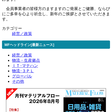
会員事業者の皆様方のますますのご発展とご健勝、ならび
にご多幸を心より祈念し、新年のご挨拶とさせていただきま
す。
カテゴリー
経営／政策
MFヘッドライン[最新ニュース]
経営／政策
物流・生産拠点
ＩＴ･マテハン
物流･３ＰＬ
グローバル
その他