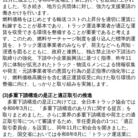
ました。引き続き、地方公共団体に対し、強力な支援要請の
働きかけを行います。
燃料価格をはじめとする輸送コストの上昇分を適切に運賃に
転嫁することが基本であり、トラック運送事業者が適正な運
賃を収受できる環境を整備することが重要であると考えま
す。このため、燃料サーチャージ制度を盛り込んだ標準的運
賃を、トラック運送事業者のみならず、荷主などへも周知・
浸透を図るとともに、政府と連携し、独占禁止法や下請法の
取締りの強化、下請中小企業振興法に基づく指導、昨年11
月に体制が拡充されたトラック・物流Ｇメンによる情報収集
や荷主・元請事業者等の悪質な行為の是正指導の強化等によ
り、燃料価格高騰分を含む適正運賃収受に向けた取引環境の
整備に向け、しっかりと取り組みを実施します。
(3)多重下請構造の是正と適正取引の推進
多重下請構造の是正に向けては、全日本トラック協会では
令和6年3月に、「多重下請構造のあり方に関する提言」を
取りまとめました。さらに業界の多重下請構造や荷主との適
正取引等について審議するため、常任委員会の1つに「適正
取引委員会」を設置し、同年11月に初会合を開きました。
また、国交省においては令和6年8月に「トラック運送業に