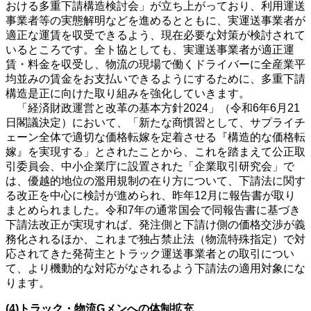
おける多重下請構造検討会」が立ち上がっており、利用運送
事業者等の実態解明などを進めるとともに、実運送事業者が
適正な運賃を収受できるよう、現在必要な対策が検討されて
いるところです。全ト協としても、実運送事業者が適正運
賃・料金を収受し、物流の現場で働くドライバーに全産業平
均並みの賃金をお支払いできるようにするために、多重下請
構造是正に向けた取り組みを強化していきます。
「経済財政運営と改革の基本方針2024」（令和6年6月21
日閣議決定）において、「新たな商慣習として、サプライチ
ェーン全体で適切な価格転嫁を定着させる『構造的な価格転
嫁』を実現する」とされたことから、これを踏まえて公正取
引委員会、中小企業庁に設置された「企業取引研究会」で
は、優越的地位の濫用規制の在り方について、下請法に関す
る改正を中心に検討が進められ、昨年12月に報告書が取り
まとめられました。令和7年の通常国会で同報告書に基づき
下請法改正が実現すれば、発注側と下請け側の価格交渉が義
務化されるほか、これまで独占禁止法（物流特殊指定）で対
応されてきた発荷主とトラック運送事業者との取引につい
て、より機動的な対応がなされるよう下請法の適用対象にな
ります。
(4)トラック・物流Gメンへの体制拡充