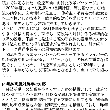
議」で決定された「物流革新に向けた政策パッケージ」や
「2030年度に向けた政府の中長期計画」等に基づき、①物
流の効率化、②商慣行の見直し、③荷主・消費者の行動変容
を三本柱とした抜本的・総合的な対策を講じてきたところで
あり、業界としても強力に推進していきます。
さらに、昨年3月には、燃料高騰分等も踏まえた運賃水準の
引き上げ幅の提示や、荷待ち・荷役等の対価に係る標準的な
水準の設定、下請けに発注する際の手数料の設定等の方針を
盛り込んだ新たな標準的運賃が告示されました。引き続き、
トラック運送事業者への周知徹底を図ります。
物流を支えるエッセンシャルワーカーであるドライバーの
処遇改善や担い手確保は、「待ったなし」の極めて重要な課
題です。このため、「物流革新元年」とした2024年に引き
続き、本年がさらなる飛躍の年となるよう、全力で取り組み
ます。
(2)燃料高騰対策等の対応
経済活動への影響を小さくするための措置として、政府で
は令和4年1月から燃料油価格激変緩和対策事業を実施する
とともに、物流事業者等に対する支援に活用できる「物価高
騰対応重点支援地方創生臨時交付金」を措置しており、昨年
12月に成立した令和6年度補正予算においても追加計上され