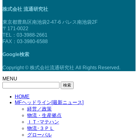
株式会社 流通研究社
東京都豊島区南池袋2-47-6 パレス南池袋2F
〒171-0022
TEL：03-3988-2661
FAX：03-3980-6588
Google検索
Copyright © 株式会社流通研究社 All Rights Reserved.
MENU
検
索:
HOME
MFヘッドライン[最新ニュース]
経営／政策
物流・生産拠点
ＩＴ･マテハン
物流･３ＰＬ
グローバル