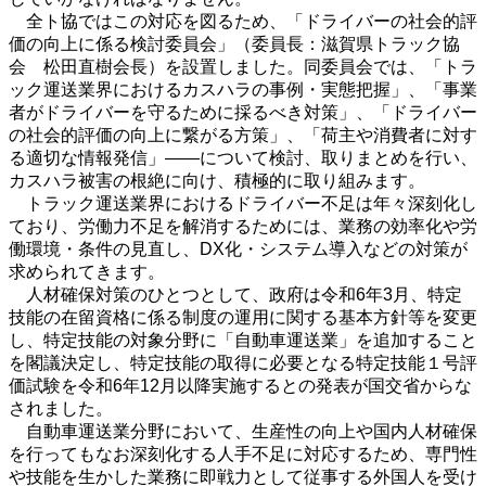
全ト協ではこの対応を図るため、「ドライバーの社会的評
価の向上に係る検討委員会」（委員長：滋賀県トラック協
会 松田直樹会長）を設置しました。同委員会では、「トラ
ック運送業界におけるカスハラの事例・実態把握」、「事業
者がドライバーを守るために採るべき対策」、「ドライバー
の社会的評価の向上に繋がる方策」、「荷主や消費者に対す
る適切な情報発信」――について検討、取りまとめを行い、
カスハラ被害の根絶に向け、積極的に取り組みます。
トラック運送業界におけるドライバー不足は年々深刻化し
ており、労働力不足を解消するためには、業務の効率化や労
働環境・条件の見直し、DX化・システム導入などの対策が
求められてきます。
人材確保対策のひとつとして、政府は令和6年3月、特定
技能の在留資格に係る制度の運用に関する基本方針等を変更
し、特定技能の対象分野に「自動車運送業」を追加すること
を閣議決定し、特定技能の取得に必要となる特定技能１号評
価試験を令和6年12月以降実施するとの発表が国交省からな
されました。
自動車運送業分野において、生産性の向上や国内人材確保
を行ってもなお深刻化する人手不足に対応するため、専門性
や技能を生かした業務に即戦力として従事する外国人を受け