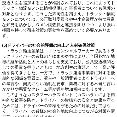
交通大臣を追加することが検討されており、これによってト
ラック・物流Ｇメンに情報提供した事業者についても保護の
対象となります。こうした方向性を踏まえ、トラック・物流
Ｇメンについては、公正取引委員会や中小企業庁が持つ豊富
な知見を活かし、Ｇメン調査員と連携を図りつつ、より強い
権限を持って荷主対策の実効性を高めていく必要がありま
す。
(5)ドライバーの社会的評価の向上と人材確保対策
トラック輸送産業は、エッセンシャルワーカーであるトラ
ックドライバーの皆様のたゆまぬ努力により、全国各地で地
域の経済活動と人々の暮らしを支えており、公共交通機関と
しての重責を担うとともに、地方創生の旗頭として、高い評
価を得てきました。一方で、トラック運送事業者に対する優
越的な関係を背景に、荷主や一般消費者によるドライバーへ
の暴言や、契約にない過剰な要求、業務に対する不当な言い
がかりや悪質なクレーム等が近年増加傾向にあります。
このようなカスタマーハラスメント（カスハラ）による精
神的な被害を防ぎ、ドライバーの皆様方の安全と健康を守る
ためには、ドライバーの皆様を守るための対策だけではな
く、ドライバーの皆様の社会的地位向上につながる対策を講
じていかなければなりません。