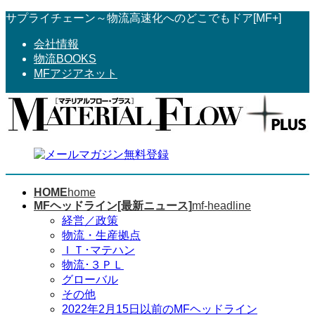
コ
ナ
サプライチェーン～物流高速化へのどこでもドア[MF+]
ン
ビ
会社情報
テ
ゲ
物流BOOKS
ン
ー
MFアジアネット
ツ
シ
へ
ョ
ス
ン
キ
に
ッ
移
プ
動
HOME
home
MFヘッドライン[最新ニュース]
mf-headline
経営／政策
物流・生産拠点
ＩＴ･マテハン
物流･３ＰＬ
グローバル
その他
2022年2月15日以前のMFヘッドライン