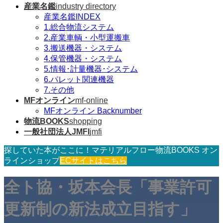
産業名鑑
industry directory
産業名鑑INDEX
1.総合物流システム
2.産業車輌・小型運搬車
3.搬送機器・システム
4.保管機器・システム
5.情報･計量機器･システム
6.パレット関連機器
7.その他
MFオンライン
mf-online
MFオンライン Backnumber
物流BOOKS
shopping
一般社団法人JMFI
jmfi
探していた本がここに！マテリアルフロー物流BOOKS オン
ラインショップ
ECサイトはこちら
全ト協・坂本会長「事業許可
更新制の新法成立目指す」