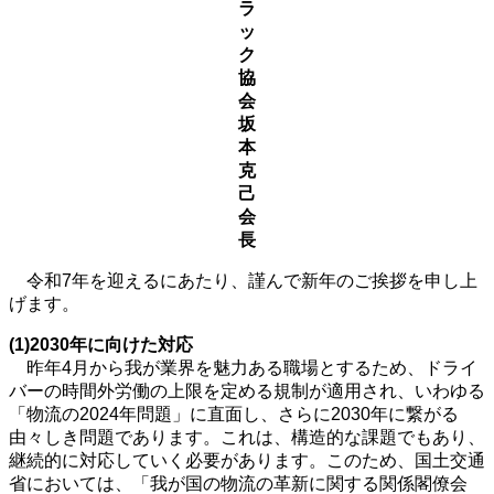
ラ
ッ
ク
協
会
坂
本
克
己
会
長
令和7年を迎えるにあたり、謹んで新年のご挨拶を申し上
げます。
(1)2030年に向けた対応
昨年4月から我が業界を魅力ある職場とするため、ドライ
バーの時間外労働の上限を定める規制が適用され、いわゆる
「物流の2024年問題」に直面し、さらに2030年に繋がる
由々しき問題であります。これは、構造的な課題でもあり、
継続的に対応していく必要があります。このため、国土交通
省においては、「我が国の物流の革新に関する関係閣僚会