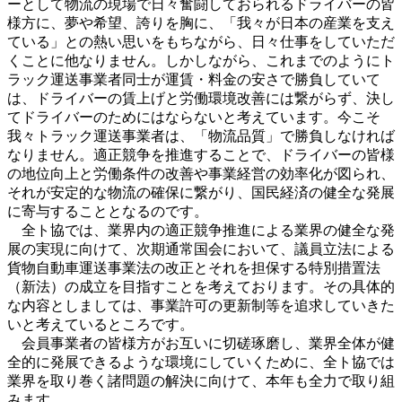
ーとして物流の現場で日々奮闘しておられるドライバーの皆
様方に、夢や希望、誇りを胸に、「我々が日本の産業を支え
ている」との熱い思いをもちながら、日々仕事をしていただ
くことに他なりません。しかしながら、これまでのようにト
ラック運送事業者同士が運賃・料金の安さで勝負していて
は、ドライバーの賃上げと労働環境改善には繋がらず、決し
てドライバーのためにはならないと考えています。今こそ
我々トラック運送事業者は、「物流品質」で勝負しなければ
なりません。適正競争を推進することで、ドライバーの皆様
の地位向上と労働条件の改善や事業経営の効率化が図られ、
それが安定的な物流の確保に繋がり、国民経済の健全な発展
に寄与することとなるのです。
全ト協では、業界内の適正競争推進による業界の健全な発
展の実現に向けて、次期通常国会において、議員立法による
貨物自動車運送事業法の改正とそれを担保する特別措置法
（新法）の成立を目指すことを考えております。その具体的
な内容としましては、事業許可の更新制等を追求していきた
いと考えているところです。
会員事業者の皆様方がお互いに切磋琢磨し、業界全体が健
全的に発展できるような環境にしていくために、全ト協では
業界を取り巻く諸問題の解決に向けて、本年も全力で取り組
みます。