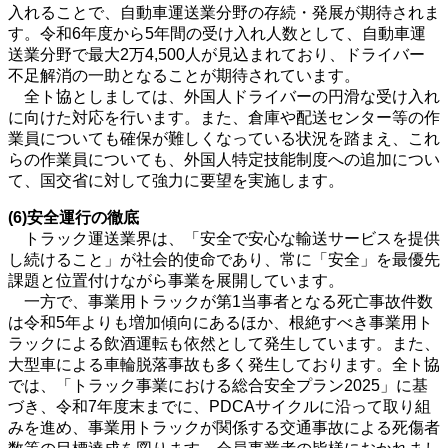
入れることで、自動車運送業分野の存続・発展が期待されま
す。令和6年度から5年間の受け入れ人数として、自動車運
送業分野で最大2万4,500人が見込まれており、ドライバー
不足解消の一助となることが期待されています。
全ト協としましては、外国人ドライバーの円滑な受け入れ
に向けた対応を行います。また、倉庫や配送センター等の作
業員についても確保が難しくなっている状況を踏まえ、これ
らの作業員についても、外国人特定技能制度への追加につい
て、国交省に対して強力に要望を実施します。
(6)安全運行の徹底
トラック運送業界は、「安全で安心な輸送サービスを提供
し続けること」が社会的使命であり、常に「安全」を最優先
課題と位置付けながら事業を展開しています。
一方で、事業用トラックが第1当事者となる死亡事故件数
は令和5年よりも増加傾向にあるほか、根絶すべき事業用ト
ラックによる飲酒運転も依然として発生しています。また、
大型車による車輪脱落事故も多く発生しております。全ト協
では、「トラック事業における総合安全プラン2025」に基
づき、令和7年度末までに、PDCAサイクルに沿って取り組
みを進め、事業用トラックが関係する交通事故による死傷者