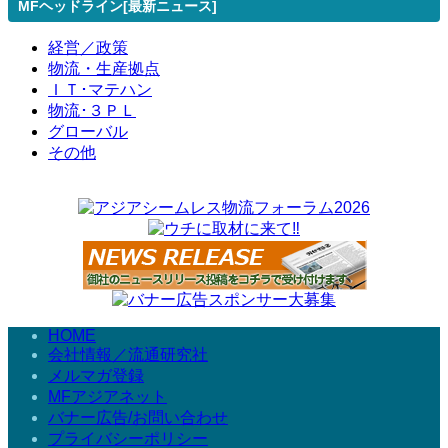
MFヘッドライン[最新ニュース]
経営／政策
物流・生産拠点
ＩＴ･マテハン
物流･３ＰＬ
グローバル
その他
HOME
会社情報／流通研究社
メルマガ登録
MFアジアネット
バナー広告/お問い合わせ
プライバシーポリシー