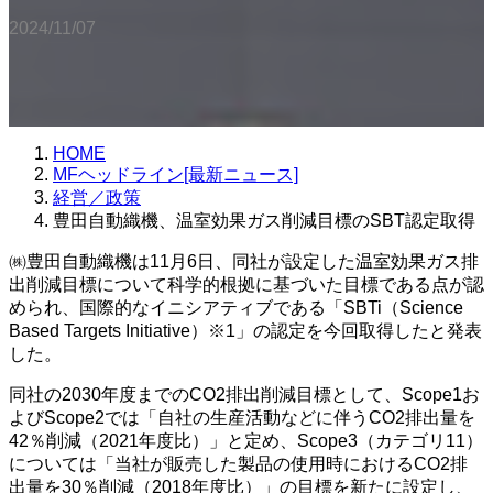
2024/11/07
HOME
MFヘッドライン[最新ニュース]
経営／政策
豊田自動織機、温室効果ガス削減目標のSBT認定取得
㈱豊田自動織機は11月6日、同社が設定した温室効果ガス排
出削減目標について科学的根拠に基づいた目標である点が認
められ、国際的なイニシアティブである「SBTi（Science
Based Targets Initiative）※1」の認定を今回取得したと発表
した。
同社の2030年度までのCO2排出削減目標として、Scope1お
よびScope2では「自社の生産活動などに伴うCO2排出量を
42％削減（2021年度比）」と定め、Scope3（カテゴリ11）
については「当社が販売した製品の使用時におけるCO2排
出量を30％削減（2018年度比）」の目標を新たに設定し、