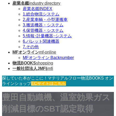
産業名鑑
industry directory
産業名鑑INDEX
1.総合物流システム
2.産業車輌・小型運搬車
3.搬送機器・システム
4.保管機器・システム
5.情報･計量機器･システム
6.パレット関連機器
7.その他
MFオンライン
mf-online
MFオンライン Backnumber
物流BOOKS
shopping
一般社団法人JMFI
jmfi
探していた本がここに！マテリアルフロー物流BOOKS オン
ラインショップ
ECサイトはこちら
豊田自動織機、温室効果ガス
削減目標のSBT認定取得