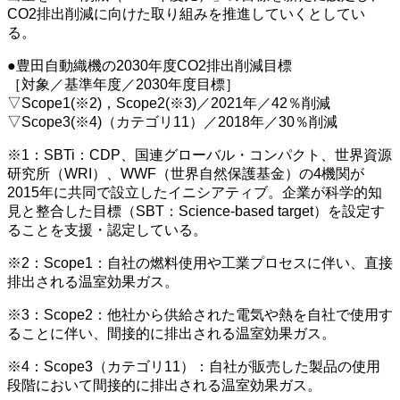
CO2排出削減に向けた取り組みを推進していくとしてい
る。
●豊田自動織機の2030年度CO2排出削減目標
［対象／基準年度／2030年度目標］
▽Scope1(※2)，Scope2(※3)／2021年／42％削減
▽Scope3(※4)（カテゴリ11）／2018年／30％削減
※1：SBTi：CDP、国連グローバル・コンパクト、世界資源
研究所（WRI）、WWF（世界自然保護基金）の4機関が
2015年に共同で設立したイニシアティブ。企業が科学的知
見と整合した目標（SBT：Science-based target）を設定す
ることを支援・認定している。
※2：Scope1：自社の燃料使用や工業プロセスに伴い、直接
排出される温室効果ガス。
※3：Scope2：他社から供給された電気や熱を自社で使用す
ることに伴い、間接的に排出される温室効果ガス。
※4：Scope3（カテゴリ11）：自社が販売した製品の使用
段階において間接的に排出される温室効果ガス。