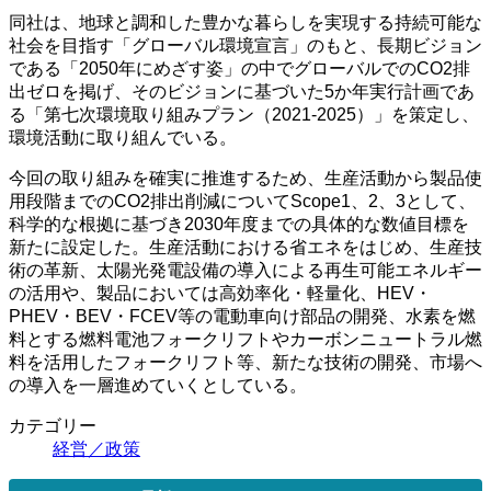
同社は、地球と調和した豊かな暮らしを実現する持続可能な
社会を目指す「グローバル環境宣言」のもと、長期ビジョン
である「2050年にめざす姿」の中でグローバルでのCO2排
出ゼロを掲げ、そのビジョンに基づいた5か年実行計画であ
る「第七次環境取り組みプラン（2021-2025）」を策定し、
環境活動に取り組んでいる。
今回の取り組みを確実に推進するため、生産活動から製品使
用段階までのCO2排出削減についてScope1、2、3として、
科学的な根拠に基づき2030年度までの具体的な数値目標を
新たに設定した。生産活動における省エネをはじめ、生産技
術の革新、太陽光発電設備の導入による再生可能エネルギー
の活用や、製品においては高効率化・軽量化、HEV・
PHEV・BEV・FCEV等の電動車向け部品の開発、水素を燃
料とする燃料電池フォークリフトやカーボンニュートラル燃
料を活用したフォークリフト等、新たな技術の開発、市場へ
の導入を一層進めていくとしている。
カテゴリー
経営／政策