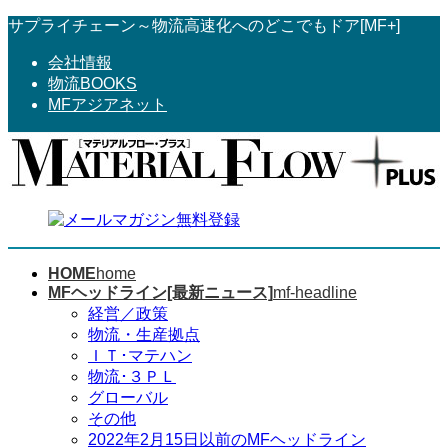
コ
ナ
サプライチェーン～物流高速化へのどこでもドア[MF+]
ン
ビ
会社情報
テ
ゲ
物流BOOKS
ン
ー
MFアジアネット
ツ
シ
へ
ョ
ス
ン
キ
に
ッ
移
プ
動
HOME
home
MFヘッドライン[最新ニュース]
mf-headline
経営／政策
物流・生産拠点
ＩＴ･マテハン
物流･３ＰＬ
グローバル
その他
2022年2月15日以前のMFヘッドライン