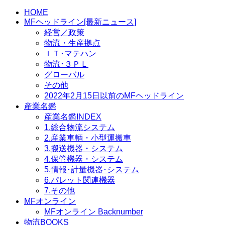
索:
HOME
MFヘッドライン[最新ニュース]
経営／政策
物流・生産拠点
ＩＴ･マテハン
物流･３ＰＬ
グローバル
その他
2022年2月15日以前のMFヘッドライン
産業名鑑
産業名鑑INDEX
1.総合物流システム
2.産業車輌・小型運搬車
3.搬送機器・システム
4.保管機器・システム
5.情報･計量機器･システム
6.パレット関連機器
7.その他
MFオンライン
MFオンライン Backnumber
物流BOOKS