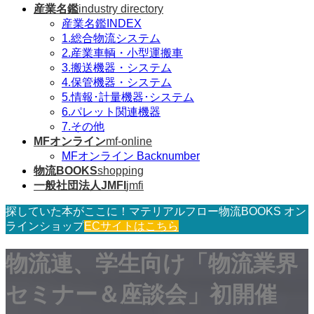
産業名鑑
industry directory
産業名鑑INDEX
1.総合物流システム
2.産業車輌・小型運搬車
3.搬送機器・システム
4.保管機器・システム
5.情報･計量機器･システム
6.パレット関連機器
7.その他
MFオンライン
mf-online
MFオンライン Backnumber
物流BOOKS
shopping
一般社団法人JMFI
jmfi
探していた本がここに！マテリアルフロー物流BOOKS オン
ラインショップ
ECサイトはこちら
物流連、学生向け「物流業界
セミナー＆座談会」初開催