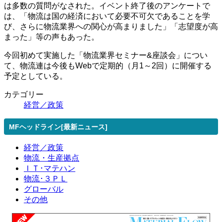
は多数の質問がなされた。イベント終了後のアンケートで
は、「物流は国の経済において必要不可欠であることを学
び、さらに物流業界への関心が高まりました」「志望度が高
まった」等の声もあった。
今回初めて実施した「物流業界セミナー&座談会」につい
て、物流連は今後もWebで定期的（月1～2回）に開催する
予定としている。
カテゴリー
経営／政策
MFヘッドライン[最新ニュース]
経営／政策
物流・生産拠点
ＩＴ･マテハン
物流･３ＰＬ
グローバル
その他