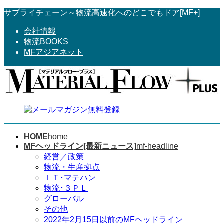
コ
ナ
サプライチェーン～物流高速化へのどこでもドア[MF+]
ン
ビ
会社情報
テ
ゲ
物流BOOKS
ン
ー
MFアジアネット
ツ
シ
へ
ョ
ス
ン
キ
に
ッ
移
プ
動
HOME
home
MFヘッドライン[最新ニュース]
mf-headline
経営／政策
物流・生産拠点
ＩＴ･マテハン
物流･３ＰＬ
グローバル
その他
2022年2月15日以前のMFヘッドライン