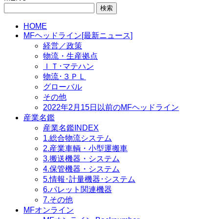
検
索:
HOME
MFヘッドライン[最新ニュース]
経営／政策
物流・生産拠点
ＩＴ･マテハン
物流･３ＰＬ
グローバル
その他
2022年2月15日以前のMFヘッドライン
産業名鑑
産業名鑑INDEX
1.総合物流システム
2.産業車輌・小型運搬車
3.搬送機器・システム
4.保管機器・システム
5.情報･計量機器･システム
6.パレット関連機器
7.その他
MFオンライン