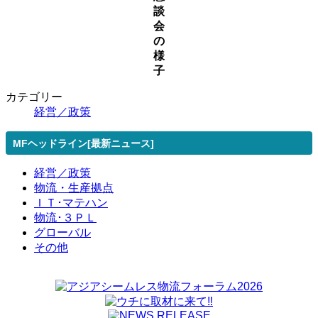
談
会
の
様
子
カテゴリー
経営／政策
MFヘッドライン[最新ニュース]
経営／政策
物流・生産拠点
ＩＴ･マテハン
物流･３ＰＬ
グローバル
その他