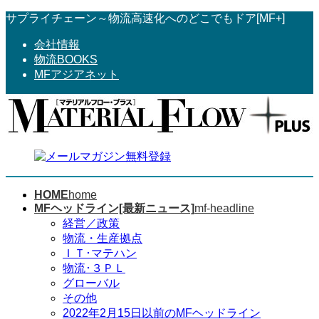
コ
ナ
サプライチェーン～物流高速化へのどこでもドア[MF+]
ン
ビ
会社情報
テ
ゲ
物流BOOKS
ン
ー
MFアジアネット
ツ
シ
へ
ョ
ス
ン
キ
に
ッ
移
プ
動
HOME
home
MFヘッドライン[最新ニュース]
mf-headline
経営／政策
物流・生産拠点
ＩＴ･マテハン
物流･３ＰＬ
グローバル
その他
2022年2月15日以前のMFヘッドライン