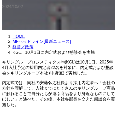
2024/10/02
HOME
MFヘッドライン[最新ニュース]
経営／政策
KGL、10月1日に内定式および懇談会を実施
キリングループロジスティクス㈱(KGL)は10月1日、2025年
4月入社予定の採用内定者22名を対象に、内定式および懇談
会をキリングループ本社 (中野区)で実施した。
内定式では、同社の安藤弘之社長より採用内定者へ「会社の
方針を理解して、入社までにたくさんのキリングループ商品
に触れることで自分たちが運ぶ商品をより身近なものにして
ほしい」と述べた。その後、本社各部長を交えた懇談会を実
施した。