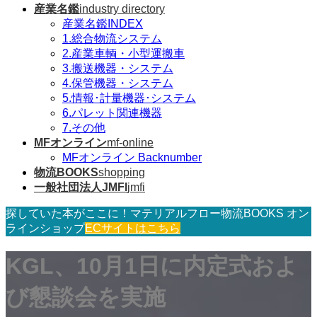
産業名鑑
industry directory
産業名鑑INDEX
1.総合物流システム
2.産業車輌・小型運搬車
3.搬送機器・システム
4.保管機器・システム
5.情報･計量機器･システム
6.パレット関連機器
7.その他
MFオンライン
mf-online
MFオンライン Backnumber
物流BOOKS
shopping
一般社団法人JMFI
jmfi
探していた本がここに！マテリアルフロー物流BOOKS オン
ラインショップ
ECサイトはこちら
KGL、10月1日に内定式およ
び懇談会を実施