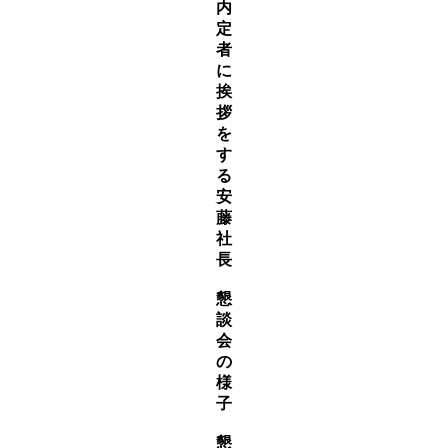
内
定
者
に
挨
拶
を
す
る
安
藤
社
長
懇
談
会
の
様
子
懇