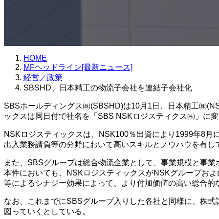
HOME
MFヘッドライン[最新ニュース]
経営／政策
SBSHD、日本精工の物流子会社を連結子会社化
SBSホールディングス㈱(SBSHD)は10月1日、日本精工㈱
ックスは同日付で社名を「SBS NSKロジスティクス㈱」に
NSKロジスティックスは、NSK100％出資により1999
出入業務請負等の分野において高いスキルとノウハウを有し
また、SBSグループは総合物流企業として、事業規模と事業
本件においても、NSKロジスティックスがNSKグループお
等によるシナジー効果によって、より付加価値の高い総合的
なお、これまでにSBSグループ入りした各社と同様に、株式
図っていくとしている。