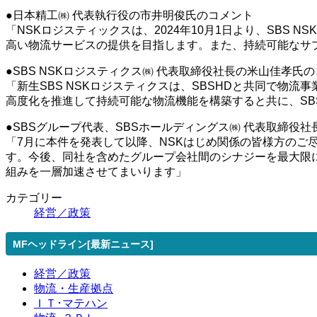
●日本精工㈱ 代表執行役の市井明俊氏のコメント
「NSKロジスティックスは、2024年10月1日より、SB
高い物流サービスの提供を目指します。また、持続可能なサ
●SBS NSKロジスティクス㈱ 代表取締役社長の米山佳孝氏
「新生SBS NSKロジスティクスは、SBSHDと共同で物
高度化を推進して持続可能な物流機能を構築すると共に、S
●SBSグループ代表、SBSホールディングス㈱ 代表取締役
「7月に本件を発表して以降、NSKはじめ関係の皆様方のご
す。今後、同社を含めたグループ会社間のシナジーを最大限に
組みを一層加速させてまいります」
カテゴリー
経営／政策
MFヘッドライン[最新ニュース]
経営／政策
物流・生産拠点
ＩＴ･マテハン