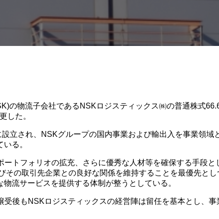
(NSK)の物流子会社であるNSKロジスティックス㈱の普通株式6
変更した。
年8月に設立され、NSKグループの国内事業および輸出入を事業
ている。
ポートフォリオの拡充、さらに優秀な人材等を確保する手段とし
よびその取引先企業との良好な関係を維持することを最優先とし
な物流サービスを提供する体制が整うとしている。
譲受後もNSKロジスティックスの経営陣は留任を基本とし、