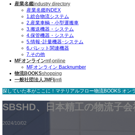
産業名鑑
industry directory
産業名鑑INDEX
1.総合物流システム
2.産業車輌・小型運搬車
3.搬送機器・システム
4.保管機器・システム
5.情報･計量機器･システム
6.パレット関連機器
7.その他
MFオンライン
mf-online
MFオンライン Backnumber
物流BOOKS
shopping
一般社団法人JMFI
jmfi
探していた本がここに！マテリアルフロー物流BOOKS オン
SBSHD、日本精工の物流子
2024/10/02