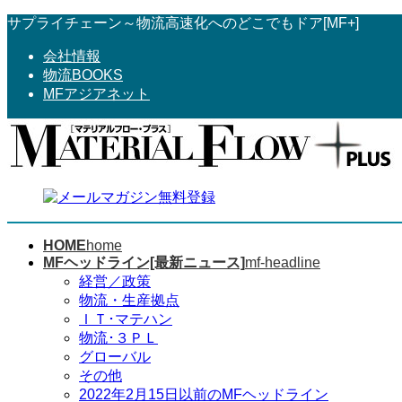
コ
ナ
サプライチェーン～物流高速化へのどこでもドア[MF+]
ン
ビ
会社情報
テ
ゲ
物流BOOKS
ン
ー
MFアジアネット
ツ
シ
へ
ョ
ス
ン
キ
に
ッ
移
プ
動
HOME
home
MFヘッドライン[最新ニュース]
mf-headline
経営／政策
物流・生産拠点
ＩＴ･マテハン
物流･３ＰＬ
グローバル
その他
2022年2月15日以前のMFヘッドライン