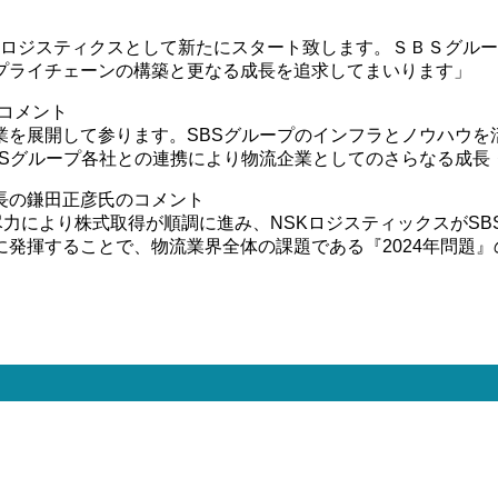
S NSKロジスティクスとして新たにスタート致します。ＳＢＳグ
プライチェーンの構築と更なる成長を追求してまいります」
のコメント
流事業を展開して参ります。SBSグループのインフラとノウハ
BSグループ各社との連携により物流企業としてのさらなる成長
社長の鎌田正彦氏のコメント
尽力により株式取得が順調に進み、NSKロジスティックスがS
発揮することで、物流業界全体の課題である『2024年問題