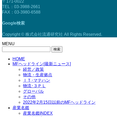
〒171-0022
TEL：03-3988-2661
FAX：03-3980-6588
Google検索
Copyright © 株式会社流通研究社 All Rights Reserved.
MENU
検
索:
HOME
MFヘッドライン[最新ニュース]
経営／政策
物流・生産拠点
ＩＴ･マテハン
物流･３ＰＬ
グローバル
その他
2022年2月15日以前のMFヘッドライン
産業名鑑
産業名鑑INDEX