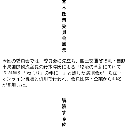
基
本
政
策
委
員
会
風
景
今回の委員会では、委員会に先立ち、国土交通省物流・自動
車局国際物流室長の鈴木淳氏による「物流の革新に向けて～
2024年を「始まり」の年に～」と題した講演会が、対面・
オンライン視聴と併用で行われ、会員団体・企業から49名
が参加した。
講
演
す
る
鈴