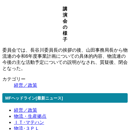
講
演
会
の
様
子
委員会では、長谷川委員長の挨拶の後、山田事務局長から物
流連の令和6年度事業計画についての具体的内容、物流連の
今後の主な活動予定についての説明がなされ、質疑後、閉会
となった。
カテゴリー
経営／政策
MFヘッドライン[最新ニュース]
経営／政策
物流・生産拠点
ＩＴ･マテハン
物流･３ＰＬ