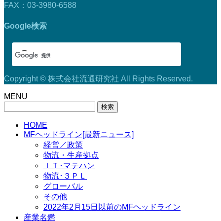
FAX：03-3980-6588
Google検索
Copyright © 株式会社流通研究社 All Rights Reserved.
MENU
検
索:
HOME
MFヘッドライン[最新ニュース]
経営／政策
物流・生産拠点
ＩＴ･マテハン
物流･３ＰＬ
グローバル
その他
2022年2月15日以前のMFヘッドライン
産業名鑑