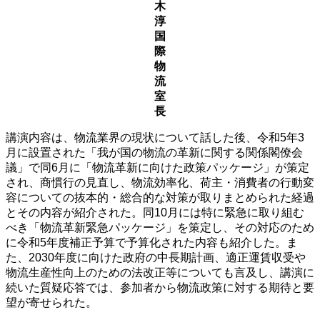
木
淳
国
際
物
流
室
長
講演内容は、物流業界の現状について話した後、令和5年3
月に設置された「我が国の物流の革新に関する関係閣僚会
議」で同6月に「物流革新に向けた政策パッケージ」が策定
され、商慣行の見直し、物流効率化、荷主・消費者の行動変
容についての抜本的・総合的な対策が取りまとめられた経過
とその内容が紹介された。同10月には特に緊急に取り組む
べき「物流革新緊急パッケージ」を策定し、その対応のため
に令和5年度補正予算で予算化された内容も紹介した。ま
た、2030年度に向けた政府の中長期計画、適正運賃収受や
物流生産性向上のための法改正等についても言及し、講演に
続いた質疑応答では、参加者から物流政策に対する期待と要
望が寄せられた。