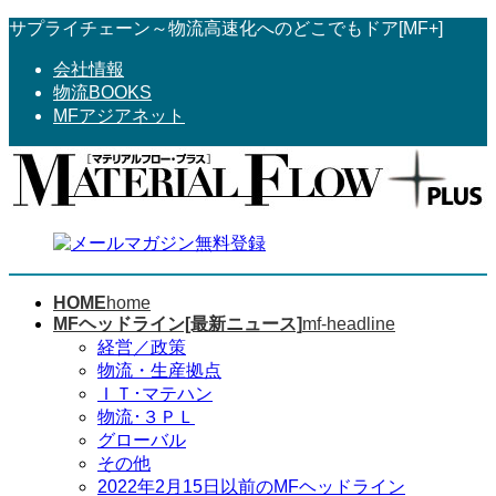
コ
ナ
サプライチェーン～物流高速化へのどこでもドア[MF+]
ン
ビ
会社情報
テ
ゲ
物流BOOKS
ン
ー
MFアジアネット
ツ
シ
へ
ョ
ス
ン
キ
に
ッ
移
プ
動
HOME
home
MFヘッドライン[最新ニュース]
mf-headline
経営／政策
物流・生産拠点
ＩＴ･マテハン
物流･３ＰＬ
グローバル
その他
2022年2月15日以前のMFヘッドライン