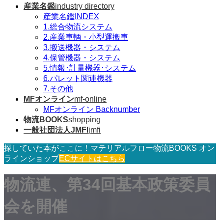
産業名鑑
industry directory
産業名鑑INDEX
1.総合物流システム
2.産業車輌・小型運搬車
3.搬送機器・システム
4.保管機器・システム
5.情報･計量機器･システム
6.パレット関連機器
7.その他
MFオンライン
mf-online
MFオンライン Backnumber
物流BOOKS
shopping
一般社団法人JMFI
jmfi
探していた本がここに！マテリアルフロー物流BOOKS オン
ラインショップ
ECサイトはこちら
物流連、第34回基本政策委員
会を開催