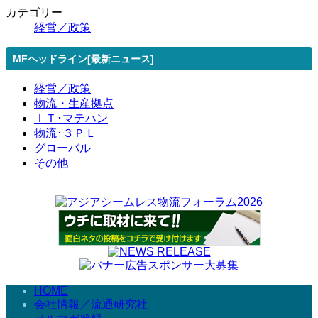
カテゴリー
経営／政策
MFヘッドライン[最新ニュース]
経営／政策
物流・生産拠点
ＩＴ･マテハン
物流･３ＰＬ
グローバル
その他
HOME
会社情報／流通研究社