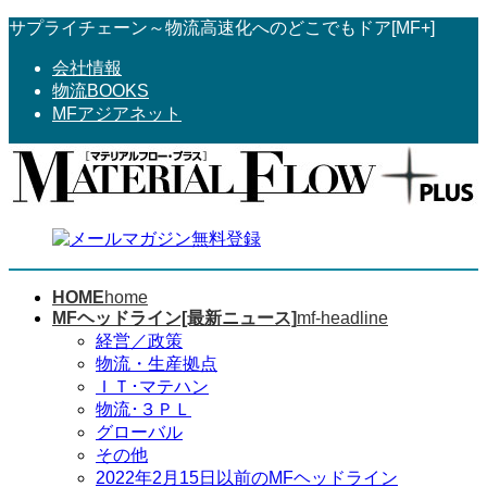
コ
ナ
サプライチェーン～物流高速化へのどこでもドア[MF+]
ン
ビ
会社情報
テ
ゲ
物流BOOKS
ン
ー
MFアジアネット
ツ
シ
へ
ョ
ス
ン
キ
に
ッ
移
プ
動
HOME
home
MFヘッドライン[最新ニュース]
mf-headline
経営／政策
物流・生産拠点
ＩＴ･マテハン
物流･３ＰＬ
グローバル
その他
2022年2月15日以前のMFヘッドライン