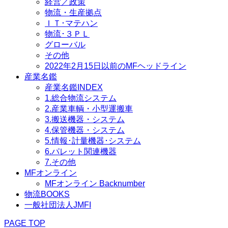
経営／政策
物流・生産拠点
ＩＴ･マテハン
物流･３ＰＬ
グローバル
その他
2022年2月15日以前のMFヘッドライン
産業名鑑
産業名鑑INDEX
1.総合物流システム
2.産業車輌・小型運搬車
3.搬送機器・システム
4.保管機器・システム
5.情報･計量機器･システム
6.パレット関連機器
7.その他
MFオンライン
MFオンライン Backnumber
物流BOOKS
一般社団法人JMFI
PAGE TOP