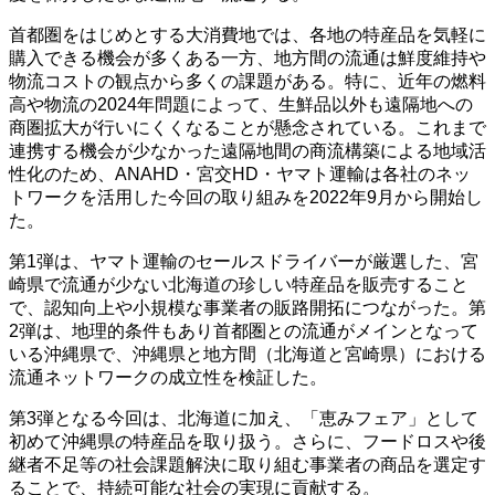
首都圏をはじめとする大消費地では、各地の特産品を気軽に
購入できる機会が多くある一方、地方間の流通は鮮度維持や
物流コストの観点から多くの課題がある。特に、近年の燃料
高や物流の2024年問題によって、生鮮品以外も遠隔地への
商圏拡大が行いにくくなることが懸念されている。これまで
連携する機会が少なかった遠隔地間の商流構築による地域活
性化のため、ANAHD・宮交HD・ヤマト運輸は各社のネッ
トワークを活用した今回の取り組みを2022年9月から開始し
た。
第1弾は、ヤマト運輸のセールスドライバーが厳選した、宮
崎県で流通が少ない北海道の珍しい特産品を販売すること
で、認知向上や小規模な事業者の販路開拓につながった。第
2弾は、地理的条件もあり首都圏との流通がメインとなって
いる沖縄県で、沖縄県と地方間（北海道と宮崎県）における
流通ネットワークの成立性を検証した。
第3弾となる今回は、北海道に加え、「恵みフェア」として
初めて沖縄県の特産品を取り扱う。さらに、フードロスや後
継者不足等の社会課題解決に取り組む事業者の商品を選定す
ることで、持続可能な社会の実現に貢献する。