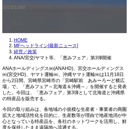
2023/11/08
HOME
MFヘッドライン[最新ニュース]
経営／政策
ANA/宮交/ヤマト等、「恵みフェア」第3弾開催
ANAホールディングス㈱(ANAHD)、宮交ホールディングス
㈱(宮交HD)、ヤマト運輸㈱、沖縄ヤマト運輸㈱は11月18日
から2日間、宮崎県宮崎市の「宮崎駅前 あみーろーど横広
場」で、「恵みフェア～北海道＆沖縄～」を開催すると発表
した。今回は、「恵みフェア」第3弾として北海道と沖縄県
の特産品を販売する。
今回の取り組みは、各地域の小規模な生産者・事業者の商圏
拡大と地域活性化を目的に、生産数等が理由で地産地消が中
心となっている特産品を、各社のネットワークを活用し、鮮
度を保持したまま遠隔地へ流通する。