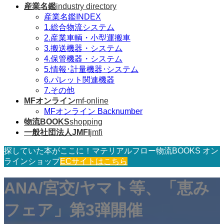
産業名鑑
industry directory
産業名鑑INDEX
1.総合物流システム
2.産業車輌・小型運搬車
3.搬送機器・システム
4.保管機器・システム
5.情報･計量機器･システム
6.パレット関連機器
7.その他
MFオンライン
mf-online
MFオンライン Backnumber
物流BOOKS
shopping
一般社団法人JMFI
jmfi
探していた本がここに！マテリアルフロー物流BOOKS オン
ラインショップ
ECサイトはこちら
ANA/宮交/ヤマト等、「恵み
フェア」第3弾開催