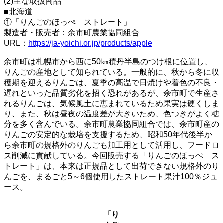
(2)主な取扱商品
■北海道
①「りんごのほっぺ ストレート」
製造者・販売者：余市町農業協同組合
URL：
https://ja-yoichi.or.jp/products/apple
余市町は札幌市から西に50㎞積丹半島のつけ根に位置し、
りんごの産地として知られている。一般的に、秋から冬に収
穫期を迎えるりんごは、夏季の高温で日焼けや着色の不良・
遅れといった品質劣化を招く恐れがあるが、余市町で生産さ
れるりんごは、気候風土に恵まれているため果実は硬くしま
り、また、秋は昼夜の温度差が大きいため、色つきがよく糖
分を多く含んでいる。余市町農業協同組合では、余市町産の
りんごの安定的な栽培を支援するため、昭和50年代後半か
ら余市町の規格外のりんごも加工用として活用し、フードロ
ス削減に貢献している。今回販売する「りんごのほっぺ ス
トレート」は、本来は正規品として出荷できない規格外のり
んごを、まるごと5～6個使用したストレート果汁100％ジュ
ース。
「り