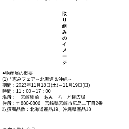
取
り
組
み
の
イ
メ
ー
ジ
●物産展の概要
(1)「恵みフェア～北海道＆沖縄～」
期間：2023年11月18日(土)～11月19日(日)
時間：11：00～17：00
場所：「宮崎駅前 あみーろーど横広場」
住所：〒880-0806 宮崎県宮崎市広島二丁目2番
取扱商品数：北海道産品19、沖縄県産品18