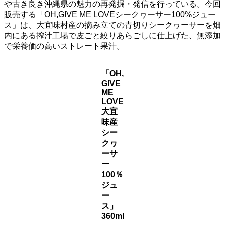
や古き良き沖縄県の魅力の再発掘・発信を行っている。今回
販売する「OH,GIVE ME LOVEシークヮーサー100%ジュー
ス」は、大宜味村産の摘み立ての青切りシークヮーサーを畑
内にある搾汁工場で皮ごと絞りあらごしに仕上げた、無添加
で栄養価の高いストレート果汁。
「OH,
GIVE
ME
LOVE
大宜
味産
シー
クヮ
ーサ
ー
100％
ジュ
ー
ス」
360ml