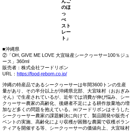
んご
のほ
っ
ぺ
スト
レー
ト」
■沖縄県
②「OH, GIVE ME LOVE 大宜味産シークヮーサー100％ジュ
ース」360ml
販売者：株式会社フードリボン
URL：
https://food-reborn.co.jp/
沖縄の特産品であるシークヮーサーは年間3600トンの生産
量があり、その半分以上が沖縄県北部、大宜味村（おおぎみ
そん）で生産されているが、近年では消費が伸び悩み、シー
クヮーサー農家の高齢化、後継者不足による耕作放棄地の増
加など多くの問題を抱えている。㈱フードリボンはそうした
シークヮーサー農家の課題解決に向けて、製品開発や販売イ
ベントの実施、高齢化により収穫が困難な農園で収穫ボラン
ティアを開催する等、シークヮーサーの価値向上、大宜味村