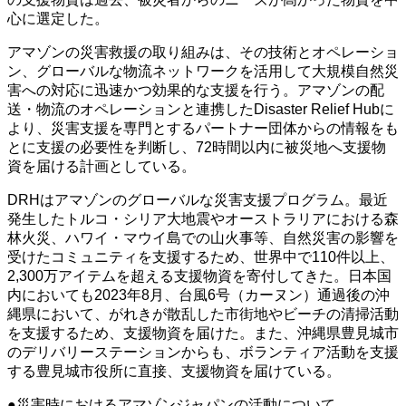
心に選定した。
アマゾンの災害救援の取り組みは、その技術とオペレーショ
ン、グローバルな物流ネットワークを活用して大規模自然災
害への対応に迅速かつ効果的な支援を行う。アマゾンの配
送・物流のオペレーションと連携したDisaster Relief Hubに
より、災害支援を専門とするパートナー団体からの情報をも
とに支援の必要性を判断し、72時間以内に被災地へ支援物
資を届ける計画としている。
DRHはアマゾンのグローバルな災害支援プログラム。最近
発生したトルコ・シリア大地震やオーストラリアにおける森
林火災、ハワイ・マウイ島での山火事等、自然災害の影響を
受けたコミュニティを支援するため、世界中で110件以上、
2,300万アイテムを超える支援物資を寄付してきた。日本国
内においても2023年8月、台風6号（カーヌン）通過後の沖
縄県において、がれきが散乱した市街地やビーチの清掃活動
を支援するため、支援物資を届けた。また、沖縄県豊見城市
のデリバリーステーションからも、ボランティア活動を支援
する豊見城市役所に直接、支援物資を届けている。
●災害時におけるアマゾンジャパンの活動について