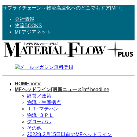
コ
ナ
サプライチェーン～物流高速化へのどこでもドア[MF+]
ン
ビ
会社情報
テ
ゲ
物流BOOKS
ン
ー
MFアジアネット
ツ
シ
へ
ョ
ス
ン
キ
に
ッ
移
プ
動
HOME
home
MFヘッドライン[最新ニュース]
mf-headline
経営／政策
物流・生産拠点
ＩＴ･マテハン
物流･３ＰＬ
グローバル
その他
2022年2月15日以前のMFヘッドライン