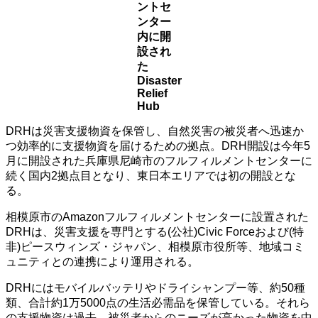
ントセ
ンター
内に開
設され
た
Disaster
Relief
Hub
DRHは災害支援物資を保管し、自然災害の被災者へ迅速か
つ効率的に支援物資を届けるための拠点。DRH開設は今年5
月に開設された兵庫県尼崎市のフルフィルメントセンターに
続く国内2拠点目となり、東日本エリアでは初の開設とな
る。
相模原市のAmazonフルフィルメントセンターに設置された
DRHは、災害支援を専門とする(公社)Civic Forceおよび(特
非)ピースウィンズ・ジャパン、相模原市役所等、地域コミ
ュニティとの連携により運用される。
DRHにはモバイルバッテリやドライシャンプー等、約50種
類、合計約1万5000点の生活必需品を保管している。それら
の支援物資は過去、被災者からのニーズが高かった物資を中