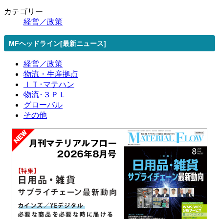
カテゴリー
経営／政策
MFヘッドライン[最新ニュース]
経営／政策
物流・生産拠点
ＩＴ･マテハン
物流･３ＰＬ
グローバル
その他