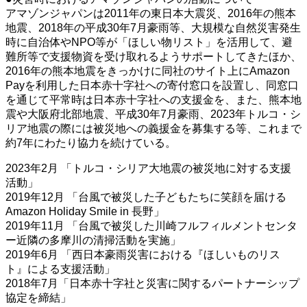
アマゾンジャパンは2011年の東日本大震災、2016年の熊本
地震、2018年の平成30年7月豪雨等、大規模な自然災害発生
時に自治体やNPO等が「ほしい物リスト」を活用して、避
難所等で支援物資を受け取れるようサポートしてきたほか、
2016年の熊本地震をきっかけに同社のサイト上にAmazon
Payを利用した日本赤十字社への寄付窓口を設置し、同窓口
を通じて平常時は日本赤十字社への支援金を、また、熊本地
震や大阪府北部地震、平成30年7月豪雨、2023年トルコ・シ
リア地震の際には被災地への義援金を募集する等、これまで
約7年にわたり協力を続けている。
2023年2月 「トルコ・シリア大地震の被災地に対する支援
活動」
2019年12月 「台風で被災した子どもたちに笑顔を届ける
Amazon Holiday Smile in 長野」
2019年11月 「台風で被災した川崎フルフィルメントセンタ
ー近隣の多摩川の清掃活動を実施」
2019年6月 「西日本豪雨災害における『ほしいものリス
ト』による支援活動」
2018年7月「日本赤十字社と災害に関するパートナーシップ
協定を締結」