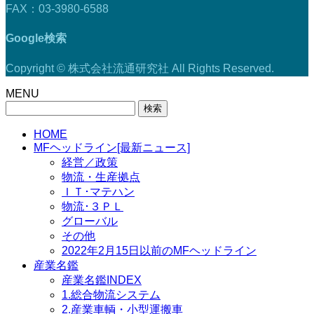
FAX：03-3980-6588
Google検索
Copyright © 株式会社流通研究社 All Rights Reserved.
MENU
検
索:
HOME
MFヘッドライン[最新ニュース]
経営／政策
物流・生産拠点
ＩＴ･マテハン
物流･３ＰＬ
グローバル
その他
2022年2月15日以前のMFヘッドライン
産業名鑑
産業名鑑INDEX
1.総合物流システム
2.産業車輌・小型運搬車