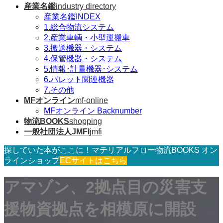
産業名鑑
industry directory
産業名鑑INDEX
1.総合物流システム
2.産業車輌・小型運搬車
3.搬送機器・システム
4.保管機器・システム
5.情報･計量機器･システム
6.パレット関連機器
7.その他
MFオンライン
mf-online
MFオンライン Backnumber
物流BOOKS
shopping
一般社団法人JMFI
jmfi
探していた本がここに！マテリアルフロー物流BOOKS オン
ラインショップ
ECサイトはこちら
アマゾン、2拠点目の災害支
援物資拠点を相模原に開設