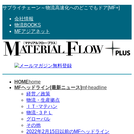
コ
ナ
サプライチェーン～物流高速化へのどこでもドア[MF+]
ン
ビ
会社情報
テ
ゲ
物流BOOKS
ン
ー
MFアジアネット
ツ
シ
へ
ョ
ス
ン
キ
に
ッ
移
プ
動
HOME
home
MFヘッドライン[最新ニュース]
mf-headline
経営／政策
物流・生産拠点
ＩＴ･マテハン
物流･３ＰＬ
グローバル
その他
2022年2月15日以前のMFヘッドライン