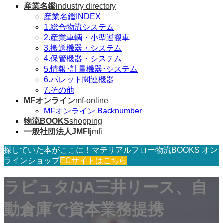
産業名鑑
industry directory
産業名鑑INDEX
1.総合物流システム
2.産業車輌・小型運搬車
3.搬送機器・システム
4.保管機器・システム
5.情報･計量機器･システム
6.パレット関連機器
7.その他
MFオンライン
mf-online
MFオンライン Backnumber
物流BOOKS
shopping
一般社団法人JMFI
jmfi
探していた本がここに！マテリアルフロー物流BOOKS オン
ラインショップ
ECサイトはこちら
ラピュタ/JA三井リース、自
動倉庫で資本業務提携