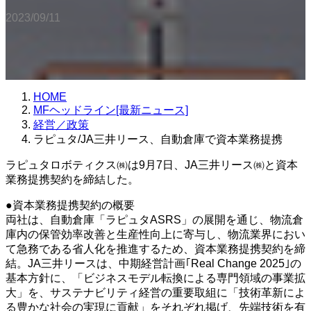
2023/09/11
HOME
MFヘッドライン[最新ニュース]
経営／政策
ラピュタ/JA三井リース、自動倉庫で資本業務提携
ラピュタロボティクス㈱は9月7日、JA三井リース㈱と資本
業務提携契約を締結した。
●資本業務提携契約の概要
両社は、自動倉庫「ラピュタASRS」の展開を通じ、物流倉
庫内の保管効率改善と生産性向上に寄与し、物流業界におい
て急務である省人化を推進するため、資本業務提携契約を締
結。JA三井リースは、中期経営計画｢Real Change 2025｣の
基本方針に、「ビジネスモデル転換による専門領域の事業拡
大」を、サステナビリティ経営の重要取組に「技術革新によ
る豊かな社会の実現に貢献」をそれぞれ掲げ、先端技術を有