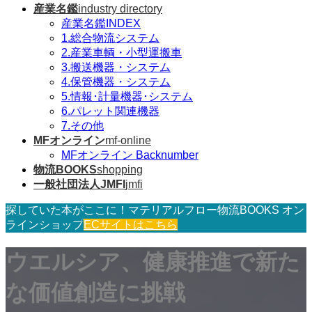
産業名鑑
industry directory
産業名鑑INDEX
1.総合物流システム
2.産業車輌・小型運搬車
3.搬送機器・システム
4.保管機器・システム
5.情報･計量機器･システム
6.パレット関連機器
7.その他
MFオンライン
mf-online
MFオンライン Backnumber
物流BOOKS
shopping
一般社団法人JMFI
jmfi
探していた本がここに！マテリアルフロー物流BOOKS オン
ラインショップ
ECサイトはこちら
ウエルシア、健康推進で新た
な価値創造に挑戦