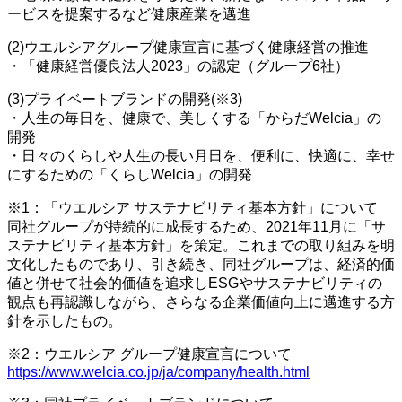
ービスを提案するなど健康産業を邁進
(2)ウエルシアグループ健康宣言に基づく健康経営の推進
・「健康経営優良法人2023」の認定（グループ6社）
(3)プライベートブランドの開発(※3)
・人生の毎日を、健康で、美しくする「からだWelcia」の
開発
・日々のくらしや人生の長い月日を、便利に、快適に、幸せ
にするための「くらしWelcia」の開発
※1：「ウエルシア サステナビリティ基本方針」について
同社グループが持続的に成長するため、2021年11月に「サ
ステナビリティ基本方針」を策定。これまでの取り組みを明
文化したものであり、引き続き、同社グループは、経済的価
値と併せて社会的価値を追求しESGやサステナビリティの
観点も再認識しながら、さらなる企業価値向上に邁進する方
針を示したもの。
※2：ウエルシア グループ健康宣言について
https://www.welcia.co.jp/ja/company/health.html