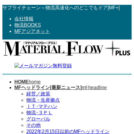
コ
ナ
サプライチェーン～物流高速化へのどこでもドア[MF+]
ン
ビ
会社情報
テ
ゲ
物流BOOKS
ン
ー
MFアジアネット
ツ
シ
へ
ョ
ス
ン
キ
に
ッ
移
プ
動
HOME
home
MFヘッドライン[最新ニュース]
mf-headline
経営／政策
物流・生産拠点
ＩＴ･マテハン
物流･３ＰＬ
グローバル
その他
2022年2月15日以前のMFヘッドライン