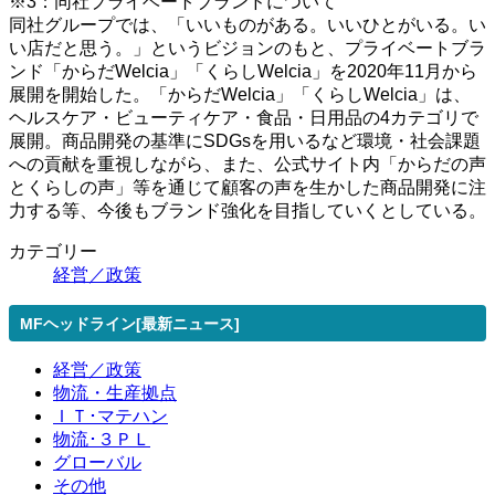
※3：同社プライベートブランドについて
同社グループでは、「いいものがある。いいひとがいる。い
い店だと思う。」というビジョンのもと、プライベートブラ
ンド「からだWelcia」「くらしWelcia」を2020年11月から
展開を開始した。「からだWelcia」「くらしWelcia」は、
ヘルスケア・ビューティケア・食品・日用品の4カテゴリで
展開。商品開発の基準にSDGsを用いるなど環境・社会課題
への貢献を重視しながら、また、公式サイト内「からだの声
とくらしの声」等を通じて顧客の声を生かした商品開発に注
力する等、今後もブランド強化を目指していくとしている。
カテゴリー
経営／政策
MFヘッドライン[最新ニュース]
経営／政策
物流・生産拠点
ＩＴ･マテハン
物流･３ＰＬ
グローバル
その他