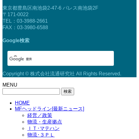
東京都豊島区南池袋2-47-6 パレス南池袋2F
〒171-0022
TEL：03-3988-2661
FAX：03-3980-6588
Google検索
Copyright © 株式会社流通研究社 All Rights Reserved.
MENU
検
索:
HOME
MFヘッドライン[最新ニュース]
経営／政策
物流・生産拠点
ＩＴ･マテハン
物流･３ＰＬ