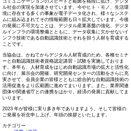
コミュニケーションのスピードと範囲を格段に拡げ、デジタ
ル社会の実現を加速させています。今やヒト・モノ、生活環
境に存在する多くの事象が電子データ化され、様々なシステ
ムに組み込まれてその情報範囲も日々拡大しています。今後
の発展に不可欠なことは、デジタル産業基盤の強化、デジタ
ルインフラの環境整備とともに、データ収集に欠かせないイ
ンフラ技術である自動認識技術とそれを担う人材を育成する
ことです。
当協会は、かねてからデジタル人材育成のため、各種セミナ
ーと自動認識技術者資格認定講習・試験を実施しておりま
す。本年も、人材育成をはじめ自動認識市場の拡大と活性化
に向け、展示会の開催、研究開発センターの活動をさらに充
実させて、会員企業の皆様とともに総合的な自動認識技術の
活用促進をより広範囲に進めてまいります。また、業界関連
団体や関連省庁との連携をはかり、経済の発展に貢献してま
いります。
2023 年が皆様に実り多き年でありますよう、そして皆様の
ご発展を祈念申し上げ、年頭の挨拶といたします。
カテゴリー