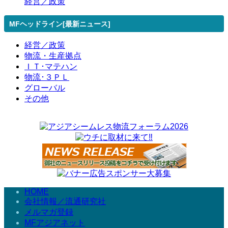
経営／政策
MFヘッドライン[最新ニュース]
経営／政策
物流・生産拠点
ＩＴ･マテハン
物流･３ＰＬ
グローバル
その他
HOME
会社情報／流通研究社
メルマガ登録
MFアジアネット