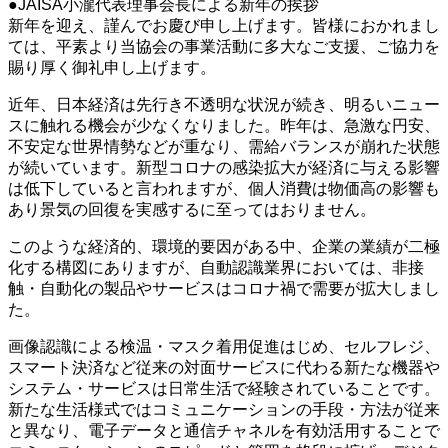
●JAISA小瀧代表理事会長による新年の挨拶
新年を迎え、謹んでお慶び申し上げます。皆様におかれまし
ては、平素より当協会の事業活動に多大なご支援、ご協力を
賜り厚く御礼申し上げます。
近年、日本経済は先行き不透明な状況が続き、明るいニュー
スに触れる機会が少なくなりました。昨年は、急激な円安、
不安定な世界情勢などが重なり、需給バランスが崩れた状態
が続いています。新型コロナの感染拡大が経済に与える影響
は低下していると言われますが、個人消費は物価高の影響も
あり景気の回復を実感するに至ってはおりません。
このような経済的、環境的要因がある中、企業の業績が二極
化する構図にありますが、自動認識業界においては、非接
触・自動化の製品やサービスはコロナ禍で需要が拡大しまし
た。
画像認識による検温・マスク着用促進はじめ、セルフレジ、
スマート決済など従来の対面サービスに代わる新たな機器や
システム・サービスは日常生活で経験されていることです。
新たな生活様式ではコミュニケーションの手段・方法が従来
と異なり、電子データと通信チャネルを有効活用することで