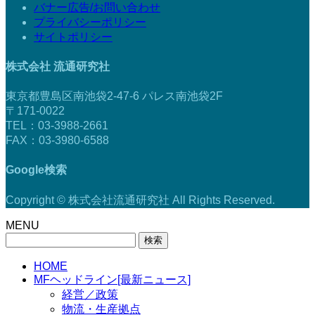
バナー広告/お問い合わせ
プライバシーポリシー
サイトポリシー
株式会社 流通研究社
東京都豊島区南池袋2-47-6 パレス南池袋2F
〒171-0022
TEL：03-3988-2661
FAX：03-3980-6588
Google検索
Copyright © 株式会社流通研究社 All Rights Reserved.
MENU
検
索:
HOME
MFヘッドライン[最新ニュース]
経営／政策
物流・生産拠点