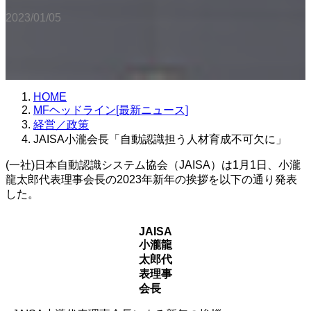
2023/01/05
HOME
MFヘッドライン[最新ニュース]
経営／政策
JAISA小瀧会長「自動認識担う人材育成不可欠に」
(一社)日本自動認識システム協会（JAISA）は1月1日、小瀧
龍太郎代表理事会長の2023年新年の挨拶を以下の通り発表
した。
JAISA
小瀧龍
太郎代
表理事
会長