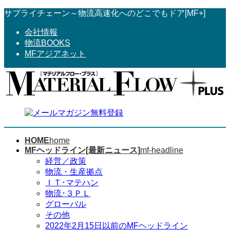
コ
ナ
サプライチェーン～物流高速化へのどこでもドア[MF+]
ン
ビ
会社情報
テ
ゲ
物流BOOKS
ン
ー
MFアジアネット
ツ
シ
へ
ョ
ス
ン
キ
に
ッ
移
プ
動
HOME
home
MFヘッドライン[最新ニュース]
mf-headline
経営／政策
物流・生産拠点
ＩＴ･マテハン
物流･３ＰＬ
グローバル
その他
2022年2月15日以前のMFヘッドライン