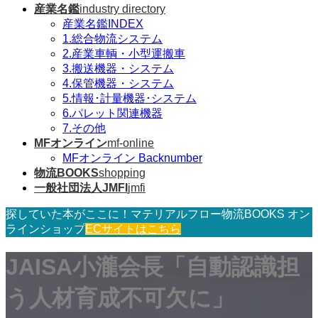
産業名鑑
industry directory
産業名鑑INDEX
1.総合物流システム
2.産業車輌・小型運搬車
3.搬送機器・システム
4.保管機器・システム
5.情報･計量機器･システム
6.パレット関連機器
7.その他
MFオンライン
mf-online
MFオンライン Backnumber
物流BOOKS
shopping
一般社団法人JMFI
jmfi
探していた本がここに！マテリアルフロー物流BOOKS オン
ラインショップ
ECサイトはこちら
JAISA小瀧会長「自動認識担
う人材育成不可欠に」