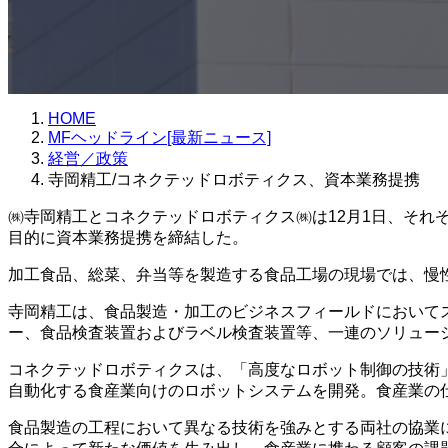
HOME
MFヘッドライン[最新ニュース]
経営／政策
寺岡精工/コネクテッドロボティクス、資本業務提携
㈱寺岡精工とコネクテッドロボティクス㈱は12月1日、そ
目的に資本業務提携を締結した。
加工食品、総菜、弁当等を製造する食品工場の現場では、慢
寺岡精工は、食品製造・加工のビジネスフィールドにおいて
ー、食品検査装置およびラベル検査装置等、一連のソリュー
コネクテッドロボティクスは、「高度なロボット制御の技術
自動化する食産業向けのロボットシステムを開発。食産業の
食品製造の工程において異なる技術を強みとする両社の協業