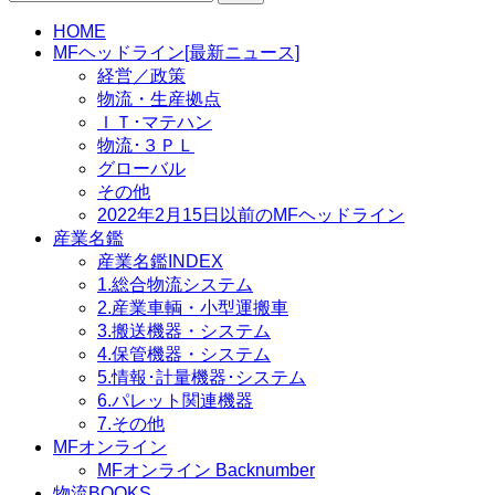
索:
HOME
MFヘッドライン[最新ニュース]
経営／政策
物流・生産拠点
ＩＴ･マテハン
物流･３ＰＬ
グローバル
その他
2022年2月15日以前のMFヘッドライン
産業名鑑
産業名鑑INDEX
1.総合物流システム
2.産業車輌・小型運搬車
3.搬送機器・システム
4.保管機器・システム
5.情報･計量機器･システム
6.パレット関連機器
7.その他
MFオンライン
MFオンライン Backnumber
物流BOOKS