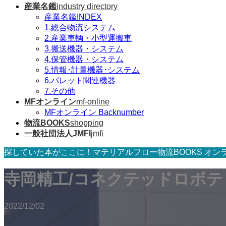
産業名鑑
industry directory
産業名鑑INDEX
1.総合物流システム
2.産業車輌・小型運搬車
3.搬送機器・システム
4.保管機器・システム
5.情報･計量機器･システム
6.パレット関連機器
7.その他
MFオンライン
mf-online
MFオンライン Backnumber
物流BOOKS
shopping
一般社団法人JMFI
jmfi
探していた本がここに！マテリアルフロー物流BOOKS オン
寺岡精工/コネクテッドロボ
2022/12/02