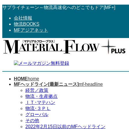
コ
ナ
サプライチェーン～物流高速化へのどこでもドア[MF+]
ン
ビ
会社情報
テ
ゲ
物流BOOKS
ン
ー
MFアジアネット
ツ
シ
へ
ョ
ス
ン
キ
に
ッ
移
プ
動
HOME
home
MFヘッドライン[最新ニュース]
mf-headline
経営／政策
物流・生産拠点
ＩＴ･マテハン
物流･３ＰＬ
グローバル
その他
2022年2月15日以前のMFヘッドライン