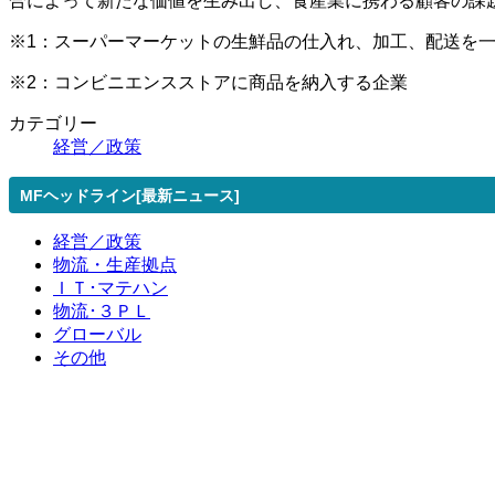
合によって新たな価値を生み出し、食産業に携わる顧客の課
※1：スーパーマーケットの生鮮品の仕入れ、加工、配送を
※2：コンビニエンスストアに商品を納入する企業
カテゴリー
経営／政策
MFヘッドライン[最新ニュース]
経営／政策
物流・生産拠点
ＩＴ･マテハン
物流･３ＰＬ
グローバル
その他