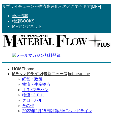
コ
ナ
サプライチェーン～物流高速化へのどこでもドア[MF+]
ン
ビ
会社情報
テ
ゲ
物流BOOKS
ン
ー
MFアジアネット
ツ
シ
へ
ョ
ス
ン
キ
に
ッ
移
プ
動
HOME
home
MFヘッドライン[最新ニュース]
mf-headline
経営／政策
物流・生産拠点
ＩＴ･マテハン
物流･３ＰＬ
グローバル
その他
2022年2月15日以前のMFヘッドライン