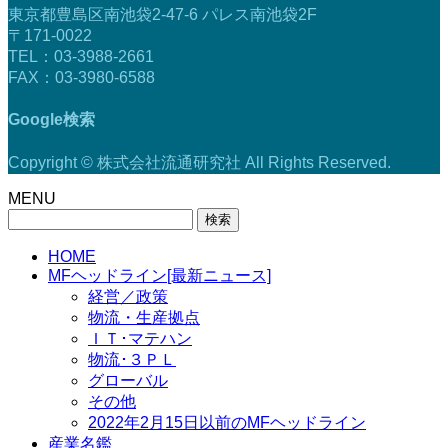
東京都豊島区南池袋2-47-6 パレス南池袋2F
〒171-0022
TEL：03-3988-2661
FAX：03-3980-6588
Google検索
Copyright © 株式会社流通研究社 All Rights Reserved.
MENU
検
索:
HOME
MFヘッドライン[最新ニュース]
経営／政策
物流・生産拠点
ＩＴ･マテハン
物流･３ＰＬ
グローバル
その他
2022年2月15日以前のMFヘッドライン
産業名鑑