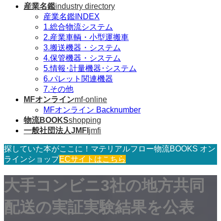
産業名鑑
industry directory
産業名鑑INDEX
1.総合物流システム
2.産業車輌・小型運搬車
3.搬送機器・システム
4.保管機器・システム
5.情報･計量機器･システム
6.パレット関連機器
7.その他
MFオンライン
mf-online
MFオンライン Backnumber
物流BOOKS
shopping
一般社団法人JMFI
jmfi
探していた本がここに！マテリアルフロー物流BOOKS オン
ラインショップ
ECサイトはこちら
大手コンビニ3社の地方共同
配送の実証実験結果を公表