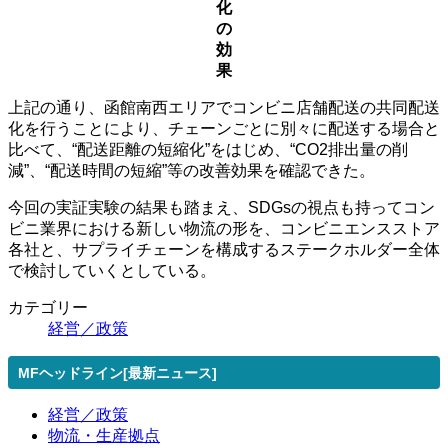
化
の
効
果
上記の通り、函館南西エリアでコンビニ店舗配送の共同配送
化を行うことにより、チェーンごとに別々に配送する場合と
比べて、“配送距離の短縮化”をはじめ、“CO2排出量の削
減”、“配送時間の短縮”等の改善効果を確認できた。
今回の実証実験の結果も踏まえ、SDGsの視点も持ってコン
ビニ業界における新しい物流の形を、コンビニエンスストア
各社と、サプライチェーンを構成するステークホルダー全体
で検討していくとしている。
カテゴリー
経営／政策
MFヘッドライン[最新ニュース]
経営／政策
物流・生産拠点