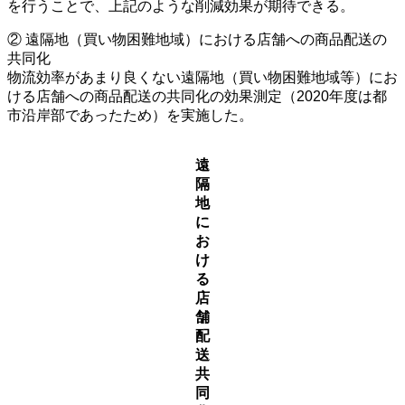
を行うことで、上記のような削減効果が期待できる。
② 遠隔地（買い物困難地域）における店舗への商品配送の
共同化
物流効率があまり良くない遠隔地（買い物困難地域等）にお
ける店舗への商品配送の共同化の効果測定（2020年度は都
市沿岸部であったため）を実施した。
遠
隔
地
に
お
け
る
店
舗
配
送
共
同