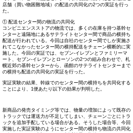
店舗（買い物困難地域）の配送の共同化の2つの実証を行っ
た。
① 配送センター間の物流の共同化
コンビニエンスストアの物流では、多くの在庫を持つ基幹セ
ンターと遠隔地にあるサテライトセンター間で商品の横持ち
配送が行われている。今回は自社のセンター間でしか実施さ
れてこなかったセンター間の横持配送をチェーン横断的に実
施した。今回の実証では、セブン‐イレブンとファミリーマ
ート、セブン‐イレブンとローソンの2つの組み合わせで、札
幌近郊の基幹センターから、函館のサテライトセンターまで
の横持ち配送の共同化の実証を行った。
実証実験の結果、幹線でのセンター間の横持ちを共同化する
ことにより、1便あたり以下の効果が判明した。
新商品の発売タイミング等では、物量の増加によって既存の
トラックでは運送力が不足してしまい、チェーンごとにトラ
ックを追加手配している場合がある。そうした場合等、今回
実施した実証実験のようにセンター間の横持ち物流の共同化