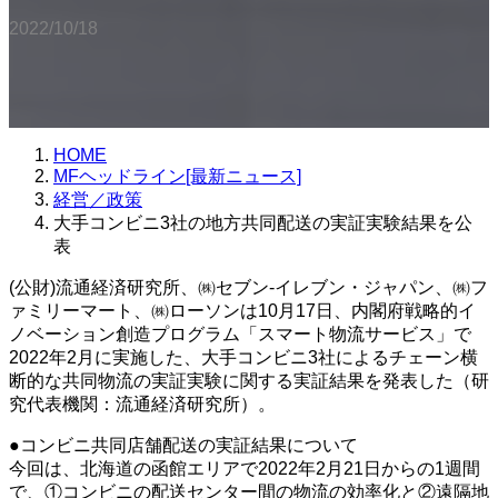
2022/10/18
HOME
MFヘッドライン[最新ニュース]
経営／政策
大手コンビニ3社の地方共同配送の実証実験結果を公
表
(公財)流通経済研究所、㈱セブン‐イレブン・ジャパン、㈱フ
ァミリーマート、㈱ローソンは10月17日、内閣府戦略的イ
ノベーション創造プログラム「スマート物流サービス」で
2022年2月に実施した、大手コンビニ3社によるチェーン横
断的な共同物流の実証実験に関する実証結果を発表した（研
究代表機関：流通経済研究所）。
●コンビニ共同店舗配送の実証結果について
今回は、北海道の函館エリアで2022年2月21日からの1週間
で、①コンビニの配送センター間の物流の効率化と②遠隔地