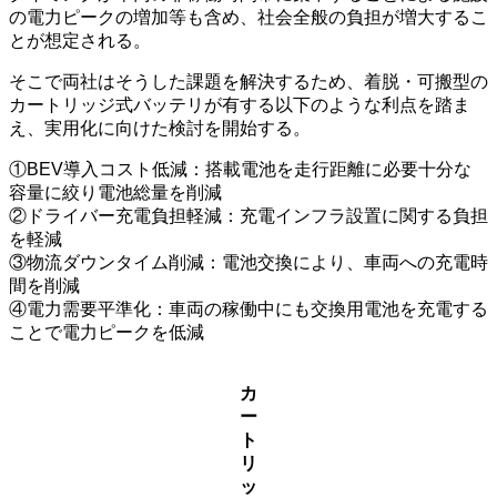
の電力ピークの増加等も含め、社会全般の負担が増大するこ
とが想定される。
そこで両社はそうした課題を解決するため、着脱・可搬型の
カートリッジ式バッテリが有する以下のような利点を踏ま
え、実用化に向けた検討を開始する。
①BEV導入コスト低減：搭載電池を走行距離に必要十分な
容量に絞り電池総量を削減
②ドライバー充電負担軽減：充電インフラ設置に関する負担
を軽減
③物流ダウンタイム削減：電池交換により、車両への充電時
間を削減
④電力需要平準化：車両の稼働中にも交換用電池を充電する
ことで電力ピークを低減
カ
ー
ト
リ
ッ