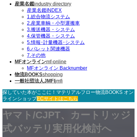
産業名鑑
industry directory
産業名鑑INDEX
1.総合物流システム
2.産業車輌・小型運搬車
3.搬送機器・システム
4.保管機器・システム
5.情報･計量機器･システム
6.パレット関連機器
7.その他
MFオンライン
mf-online
MFオンライン Backnumber
物流BOOKS
shopping
一般社団法人JMFI
jmfi
探していた本がここに！マテリアルフロー物流BOOKS オン
ラインショップ
ECサイトはこちら
ヤマト/CJPT、カートリッジ
式バッテリ実用化検討へ