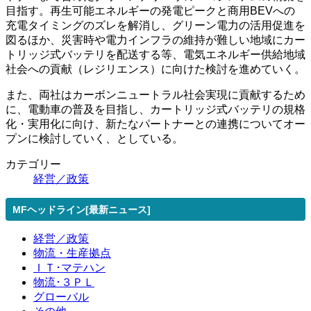
目指す。再生可能エネルギーの発電ピークと商用BEVへの
充電タイミングのズレを解消し、グリーン電力の活用促進を
図るほか、災害時や電力インフラの維持が難しい地域にカー
トリッジ式バッテリを配送する等、電気エネルギー供給地域
社会への貢献（レジリエンス）に向けた検討を進めていく。
また、両社はカーボンニュートラル社会実現に貢献するため
に、電動車の普及を目指し、カートリッジ式バッテリの規格
化・実用化に向け、新たなパートナーとの連携についてオー
プンに検討していく、としている。
カテゴリー
経営／政策
MFヘッドライン[最新ニュース]
経営／政策
物流・生産拠点
ＩＴ･マテハン
物流･３ＰＬ
グローバル