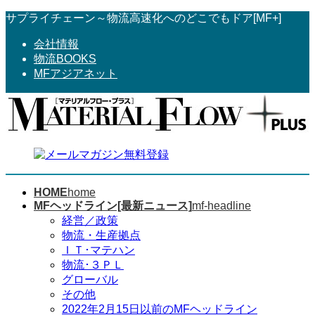
コ
ナ
サプライチェーン～物流高速化へのどこでもドア[MF+]
ン
ビ
会社情報
テ
ゲ
物流BOOKS
ン
ー
MFアジアネット
ツ
シ
へ
ョ
ス
ン
キ
に
ッ
移
プ
動
HOME
home
MFヘッドライン[最新ニュース]
mf-headline
経営／政策
物流・生産拠点
ＩＴ･マテハン
物流･３ＰＬ
グローバル
その他
2022年2月15日以前のMFヘッドライン