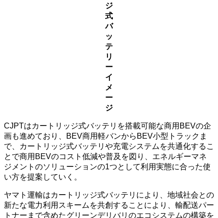
ジ
式
バ
ッ
テ
リ
ー
イ
メ
ー
ジ
CJPTはカートリッジ式バッテリを搭載可能な商用BEVの企
画も進めており、BEV商用軽バンからBEV小型トラックま
で、カートリッジ式バッテリや充電システムを共通化するこ
とで商用BEVのコスト低減や普及を図り、エネルギーマネ
ジメントのソリューションの1つとして利用実態に合った使
い方を提案していく。
ヤマト運輸はカートリッジ式バッテリにより、地域社会との
新たな電力利用スキームを共創することにより、輸配送パー
トナーまで含めたグリーンデリバリのエコシステムの構築を