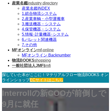
産業名鑑
industry directory
産業名鑑INDEX
1.総合物流システム
2.産業車輌・小型運搬車
3.搬送機器・システム
4.保管機器・システム
5.情報･計量機器･システム
6.パレット関連機器
7.その他
MFオンライン
mf-online
MFオンライン Backnumber
物流BOOKS
shopping
一般社団法人JMFI
jmfi
探していた本がここに！マテリアルフロー物流BOOKS オン
ラインショップ
ECサイトはこちら
Interrollの新COOが前倒しで
9月に就任