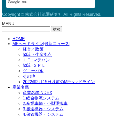
Copyright © 株式会社流通研究社 All Rights Reserved.
MENU
検
索:
HOME
MFヘッドライン[最新ニュース]
経営／政策
物流・生産拠点
ＩＴ･マテハン
物流･３ＰＬ
グローバル
その他
2022年2月15日以前のMFヘッドライン
産業名鑑
産業名鑑INDEX
1.総合物流システム
2.産業車輌・小型運搬車
3.搬送機器・システム
4.保管機器・システム