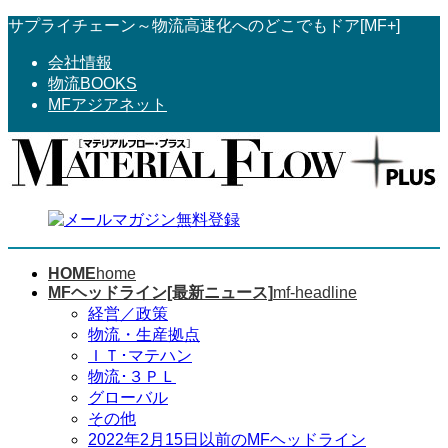
コ
ナ
サプライチェーン～物流高速化へのどこでもドア[MF+]
ン
ビ
会社情報
テ
ゲ
物流BOOKS
ン
ー
MFアジアネット
ツ
シ
へ
ョ
ス
ン
キ
に
ッ
移
プ
動
HOME
home
MFヘッドライン[最新ニュース]
mf-headline
経営／政策
物流・生産拠点
ＩＴ･マテハン
物流･３ＰＬ
グローバル
その他
2022年2月15日以前のMFヘッドライン