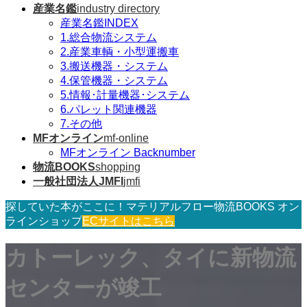
産業名鑑
industry directory
産業名鑑INDEX
1.総合物流システム
2.産業車輌・小型運搬車
3.搬送機器・システム
4.保管機器・システム
5.情報･計量機器･システム
6.パレット関連機器
7.その他
MFオンライン
mf-online
MFオンライン Backnumber
物流BOOKS
shopping
一般社団法人JMFI
jmfi
探していた本がここに！マテリアルフロー物流BOOKS オン
ラインショップ
ECサイトはこちら
カトーレック、タイに新物流
センターが竣工