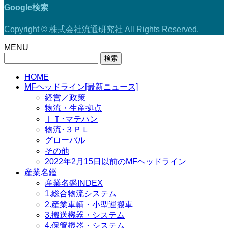
Google検索
Copyright © 株式会社流通研究社 All Rights Reserved.
MENU
検
索:
HOME
MFヘッドライン[最新ニュース]
経営／政策
物流・生産拠点
ＩＴ･マテハン
物流･３ＰＬ
グローバル
その他
2022年2月15日以前のMFヘッドライン
産業名鑑
産業名鑑INDEX
1.総合物流システム
2.産業車輌・小型運搬車
3.搬送機器・システム
4.保管機器・システム