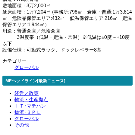
敷地面積：3万2,000㎡
延床面積：1万7,204㎡ (事務所:798㎡ 倉庫・普通:1万3,814
㎡ 危険品保管エリア:432㎡ 低温保管エリア:216㎡ 定温
保管エリア:1,944㎡）
用途：普通倉庫／危険倉庫
3温度帯（低温・定温・常温）※低温は±0度～+10度
以下
設備仕様：可動式ラック、ドックレベラー8基
カテゴリー
グローバル
MFヘッドライン[最新ニュース]
経営／政策
物流・生産拠点
ＩＴ･マテハン
物流･３ＰＬ
グローバル
その他