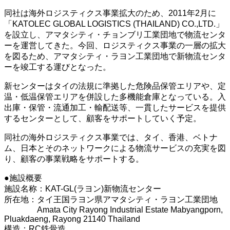
同社は海外ロジスティクス事業拡大のため、2011年2月に
「KATOLEC GLOBAL LOGISTICS (THAILAND) CO.,LTD.」
を設立し、アマタシティ・チョンブリ工業団地で物流センタ
ーを運営してきた。今回、ロジスティクス事業の一層の拡大
を図るため、アマタシティ・ラヨン工業団地で新物流センタ
ーを竣工する運びとなった。
新センターはタイの法規に準拠した危険品保管エリアや、定
温・低温保管エリアを併設した多機能倉庫となっている。入
出庫・保管・流通加工・輸配送等、一貫したサービスを提供
するセンターとして、顧客をサポートしていく予定。
同社の海外ロジスティクス事業では、タイ、香港、ベトナ
ム、日本とそのネットワークによる物流サービスの充実を図
り、顧客の事業戦略をサポートする。
●施設概要
施設名称：KAT-GL(ラヨン)新物流センター
所在地：タイ王国ラヨン県アマタシティ・ラヨン工業団地
Amata City Rayong Industrial Estate Mabyangporn,
Pluakdaeng, Rayong 21140 Thailand
構造：RC鉄骨造