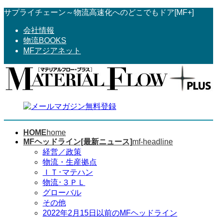
コ
ナ
サプライチェーン～物流高速化へのどこでもドア[MF+]
ン
ビ
会社情報
テ
ゲ
物流BOOKS
ン
ー
MFアジアネット
ツ
シ
へ
ョ
ス
ン
キ
に
ッ
移
プ
動
HOME
home
MFヘッドライン[最新ニュース]
mf-headline
経営／政策
物流・生産拠点
ＩＴ･マテハン
物流･３ＰＬ
グローバル
その他
2022年2月15日以前のMFヘッドライン