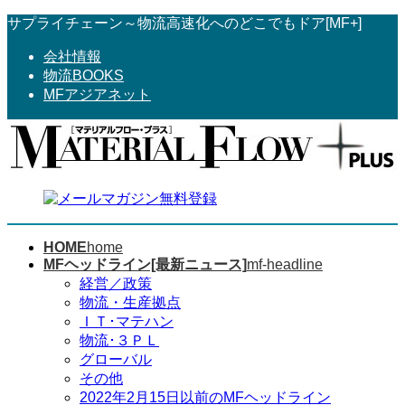
コ
ナ
サプライチェーン～物流高速化へのどこでもドア[MF+]
ン
ビ
会社情報
テ
ゲ
物流BOOKS
ン
ー
MFアジアネット
ツ
シ
へ
ョ
ス
ン
キ
に
ッ
移
プ
動
HOME
home
MFヘッドライン[最新ニュース]
mf-headline
経営／政策
物流・生産拠点
ＩＴ･マテハン
物流･３ＰＬ
グローバル
その他
2022年2月15日以前のMFヘッドライン