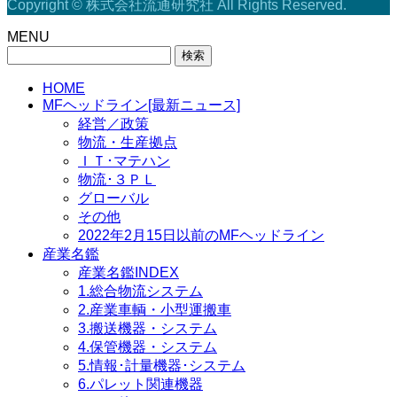
Copyright © 株式会社流通研究社 All Rights Reserved.
MENU
検
索:
HOME
MFヘッドライン[最新ニュース]
経営／政策
物流・生産拠点
ＩＴ･マテハン
物流･３ＰＬ
グローバル
その他
2022年2月15日以前のMFヘッドライン
産業名鑑
産業名鑑INDEX
1.総合物流システム
2.産業車輌・小型運搬車
3.搬送機器・システム
4.保管機器・システム
5.情報･計量機器･システム
6.パレット関連機器