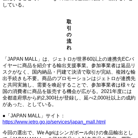
している。
取
引
の
流
れ
「JAPAN MALL」は、ジェトロが世界60以上の連携先ECバ
イヤーに商品を紹介する輸出支援事業。参加事業者は返品リ
スクがなく、国内納品・円建て決済で取引が完結、複雑な輸
出手続きも不要。商品のプロモーションはジェトロが連携先
と共同実施し、需要を喚起することで、参加事業者は様々な
国の消費者に商品を販売する機会が広がる。2021年度には
全都道府県から約2,300社が登録し、延べ2,000社以上の成約
があった、としている。
●「JAPAN MALL」サイト：
https://www.jetro.go.jp/services/japan_mall.html
今回の選出で、We Agriはシンガポール向けの食品輸出とし