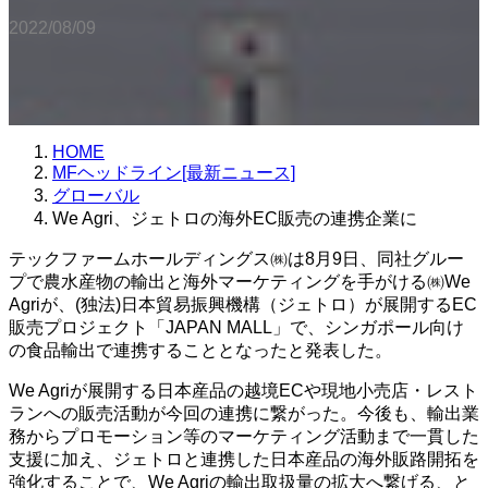
2022/08/09
HOME
MFヘッドライン[最新ニュース]
グローバル
We Agri、ジェトロの海外EC販売の連携企業に
テックファームホールディングス㈱は8月9日、同社グルー
プで農水産物の輸出と海外マーケティングを手がける㈱We
Agriが、(独法)日本貿易振興機構（ジェトロ）が展開するEC
販売プロジェクト「JAPAN MALL」で、シンガポール向け
の食品輸出で連携することとなったと発表した。
We Agriが展開する日本産品の越境ECや現地小売店・レスト
ランへの販売活動が今回の連携に繋がった。今後も、輸出業
務からプロモーション等のマーケティング活動まで一貫した
支援に加え、ジェトロと連携した日本産品の海外販路開拓を
強化することで、We Agriの輸出取扱量の拡大へ繋げる、と