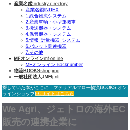
産業名鑑
industry directory
産業名鑑INDEX
1.総合物流システム
2.産業車輌・小型運搬車
3.搬送機器・システム
4.保管機器・システム
5.情報･計量機器･システム
6.パレット関連機器
7.その他
MFオンライン
mf-online
MFオンライン Backnumber
物流BOOKS
shopping
一般社団法人JMFI
jmfi
探していた本がここに！マテリアルフロー物流BOOKS オン
ラインショップ
ECサイトはこちら
We Agri、ジェトロの海外EC
販売の連携企業に