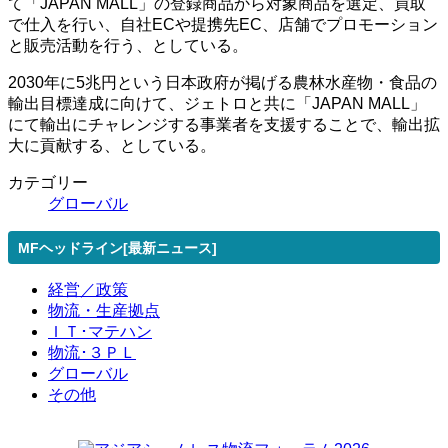
て「JAPAN MALL」の登録商品から対象商品を選定、買取
で仕入を行い、自社ECや提携先EC、店舗でプロモーション
と販売活動を行う、としている。
2030年に5兆円という日本政府が掲げる農林水産物・食品の
輸出目標達成に向けて、ジェトロと共に「JAPAN MALL」
にて輸出にチャレンジする事業者を支援することで、輸出拡
大に貢献する、としている。
カテゴリー
グローバル
MFヘッドライン[最新ニュース]
経営／政策
物流・生産拠点
ＩＴ･マテハン
物流･３ＰＬ
グローバル
その他