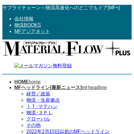
コ
ナ
サプライチェーン～物流高速化へのどこでもドア[MF+]
ン
ビ
会社情報
テ
ゲ
物流BOOKS
ン
ー
MFアジアネット
ツ
シ
へ
ョ
ス
ン
キ
に
ッ
移
プ
動
HOME
home
MFヘッドライン[最新ニュース]
mf-headline
経営／政策
物流・生産拠点
ＩＴ･マテハン
物流･３ＰＬ
グローバル
その他
2022年2月15日以前のMFヘッドライン