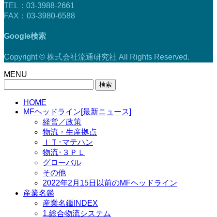
TEL：03-3988-2661
FAX：03-3980-6588
Google検索
Copyright © 株式会社流通研究社 All Rights Reserved.
MENU
検
索:
HOME
MFヘッドライン[最新ニュース]
経営／政策
物流・生産拠点
ＩＴ･マテハン
物流･３ＰＬ
グローバル
その他
2022年2月15日以前のMFヘッドライン
産業名鑑
産業名鑑INDEX
1.総合物流システム