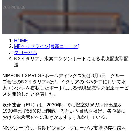
2022/08/09
HOME
MFヘッドライン[最新ニュース]
グローバル
NXイタリア、水素エンジンボートによる環境配慮型配
送
NIPPON EXPRESSホールディングス㈱は8月5日、グルー
プ会社のNXイタリア㈱が、イタリアのベネチアにおいて水
素エンジンを搭載したボートによる環境配慮型の配送サービ
スを開始したと発表した。
欧州連合（EU）は、2030年までに温室効果ガス排出量を
1990年比で55％以上削減するという目標を掲げ、各企業に
おける脱炭素化への動きがますます加速している。
NXグループは、長期ビジョン「グローバル市場で存在感を