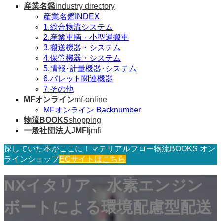
産業名鑑
industry directory
産業名鑑INDEX
1.総合物流システム
2.産業車輌・小型運搬車
3.搬送機器・システム
4.保管機器・システム
5.情報･計量機器･システム
6.パレット関連機器
7.その他
MFオンライン
mf-online
MFオンライン Backnumber
物流BOOKS
shopping
一般社団法人JMFI
jmfi
探していた本がここに！マテリアルフロー物流BOOKS オン
ラインショップ
ECサイトはこちら
NXイタリア、水素エンジン
ボートによる環境配慮型配送