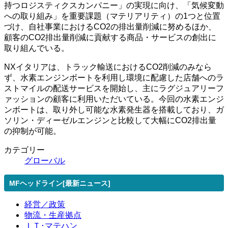
持つロジスティクスカンパニー」の実現に向け、「気候変動
への取り組み」を重要課題（マテリアリティ）の1つと位置
づけ、自社事業におけるCO2の排出量削減に努めるほか、
顧客のCO2排出量削減に貢献する商品・サービスの創出に
取り組んでいる。
NXイタリアは、トラック輸送におけるCO2削減のみなら
ず、水素エンジンボートを利用し環境に配慮した店舗へのラ
ストマイルの配送サービスを開始し、主にラグジュアリーフ
ァッションの顧客に利用いただいている。今回の水素エンジ
ンボートは、取り外し可能な水素発生器を搭載しており、ガ
ソリン・ディーゼルエンジンと比較して大幅にCO2排出量
の抑制が可能。
カテゴリー
グローバル
MFヘッドライン[最新ニュース]
経営／政策
物流・生産拠点
ＩＴ･マテハン