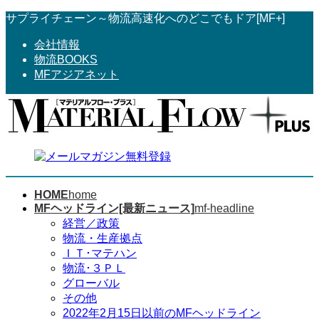
コ
ナ
サプライチェーン～物流高速化へのどこでもドア[MF+]
ン
ビ
会社情報
テ
ゲ
物流BOOKS
ン
ー
MFアジアネット
ツ
シ
へ
ョ
ス
ン
キ
に
ッ
移
プ
動
HOME
home
MFヘッドライン[最新ニュース]
mf-headline
経営／政策
物流・生産拠点
ＩＴ･マテハン
物流･３ＰＬ
グローバル
その他
2022年2月15日以前のMFヘッドライン