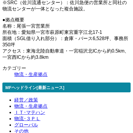
※SRC（佐川流通センター）：佐川急便の営業所と同社の
物流センターが一体となった複合施設。
●拠点概要
名称：尾張一宮営業所
所在地：愛知県一宮市萩原町東宮重字江北17-1
面積（SGL借り入れ部分）：倉庫・バース6,528坪、事務所
350坪
アクセス：東海北陸自動車道・一宮稲沢北ICから約0.5km、
一宮西ICから約3.8km
カテゴリー
物流・生産拠点
MFヘッドライン[最新ニュース]
経営／政策
物流・生産拠点
ＩＴ･マテハン
物流･３ＰＬ
グローバル
その他