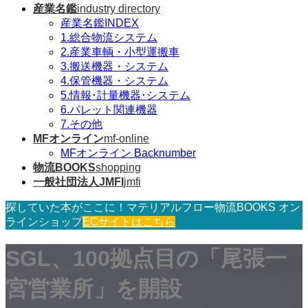
産業名鑑
industry directory
産業名鑑INDEX
1.総合物流システム
2.産業車輌・小型運搬車
3.搬送機器・システム
4.保管機器・システム
5.情報･計量機器･システム
6.パレット関連機器
7.その他
MFオンライン
mf-online
MFオンライン Backnumber
物流BOOKS
shopping
一般社団法人JMFI
jmfi
探していた本がここに！マテリアルフロー物流BOOKS オン
ラインショップ
ECサイトはこちら
SGL、100拠点目の「尾張一
宮営業所」を開設