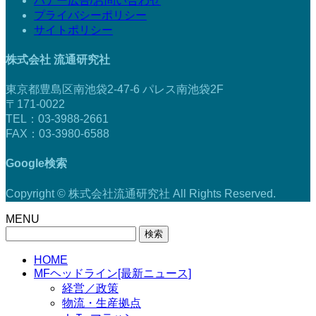
バナー広告/お問い合わせ
プライバシーポリシー
サイトポリシー
株式会社 流通研究社
東京都豊島区南池袋2-47-6 パレス南池袋2F
〒171-0022
TEL：03-3988-2661
FAX：03-3980-6588
Google検索
Copyright © 株式会社流通研究社 All Rights Reserved.
MENU
検
索:
HOME
MFヘッドライン[最新ニュース]
経営／政策
物流・生産拠点