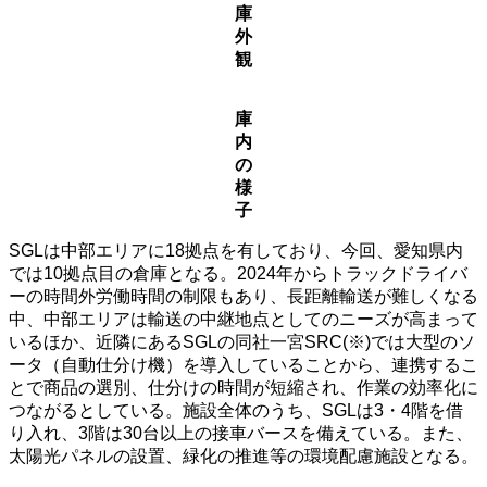
庫
外
観
庫
内
の
様
子
SGLは中部エリアに18拠点を有しており、今回、愛知県内
では10拠点目の倉庫となる。2024年からトラックドライバ
ーの時間外労働時間の制限もあり、長距離輸送が難しくなる
中、中部エリアは輸送の中継地点としてのニーズが高まって
いるほか、近隣にあるSGLの同社一宮SRC(※)では大型のソ
ータ（自動仕分け機）を導入していることから、連携するこ
とで商品の選別、仕分けの時間が短縮され、作業の効率化に
つながるとしている。施設全体のうち、SGLは3・4階を借
り入れ、3階は30台以上の接車バースを備えている。また、
太陽光パネルの設置、緑化の推進等の環境配慮施設となる。