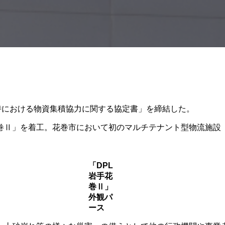
時における物資集積協力に関する協定書」を締結した。
巻Ⅱ」を着工。花巻市において初のマルチテナント型物流施設
「DPL
岩手花
巻Ⅱ」
外観パ
ース