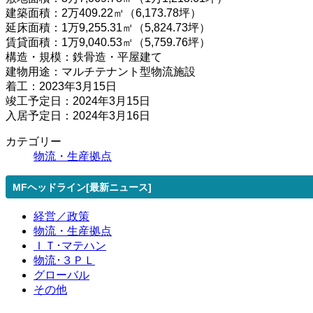
建築面積：2万409.22㎡（6,173.78坪）
延床面積：1万9,255.31㎡（5,824.73坪）
賃貸面積：1万9,040.53㎡（5,759.76坪）
構造・規模：鉄骨造・平屋建て
建物用途：マルチテナント型物流施設
着工：2023年3月15日
竣工予定日：2024年3月15日
入居予定日：2024年3月16日
カテゴリー
物流・生産拠点
MFヘッドライン[最新ニュース]
経営／政策
物流・生産拠点
ＩＴ･マテハン
物流･３ＰＬ
グローバル
その他