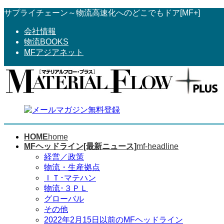
コ
ナ
サプライチェーン～物流高速化へのどこでもドア[MF+]
ン
ビ
会社情報
テ
ゲ
物流BOOKS
ン
ー
MFアジアネット
ツ
シ
へ
ョ
ス
ン
キ
に
ッ
移
プ
動
HOME
home
MFヘッドライン[最新ニュース]
mf-headline
経営／政策
物流・生産拠点
ＩＴ･マテハン
物流･３ＰＬ
グローバル
その他
2022年2月15日以前のMFヘッドライン