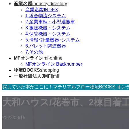
産業名鑑
industry directory
産業名鑑INDEX
1.総合物流システム
2.産業車輌・小型運搬車
3.搬送機器・システム
4.保管機器・システム
5.情報･計量機器･システム
6.パレット関連機器
7.その他
MFオンライン
mf-online
MFオンライン Backnumber
物流BOOKS
shopping
一般社団法人JMFI
jmfi
探していた本がここに！マテリアルフロー物流BOOKS オン
大和ハウス/花巻市、2棟目着
2023/03/16