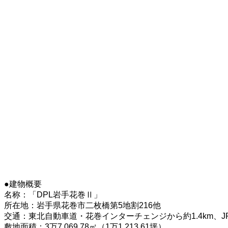
●建物概要
名称：「DPL岩手花巻Ⅱ」
所在地：岩手県花巻市二枚橋第5地割216他
交通：東北自動車道・花巻インターチェンジから約1.4km、J
敷地面積：3万7,069.78㎡（1万1,213.61坪）