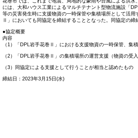
花巻市では、これまで地震、局地的な豪雨や台風による洪水、
には、大和ハウス工業によるマルチテナント型物流施設「DPL岩
等の災害発生時に支援物資の一時保管や集積場所として活用
Ⅱ」においても同協定を締結することとなった。同協定の締
●協定概要
内容
（1）「DPL岩手花巻Ⅱ」における支援物資の一時保管、集
（2）「DPL岩手花巻Ⅱ」の集積場所の運営支援（物資の受
（3）同協定による支援として行うことが相当と認めたもの
締結日：2023年3月15日(水)