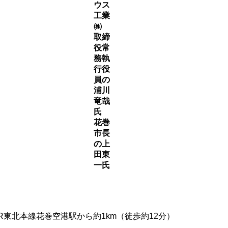
ウス
工業
㈱
取締
役常
務執
行役
員の
浦川
竜哉
氏
花巻
市長
の上
田東
一氏
R東北本線花巻空港駅から約1km（徒歩約12分）