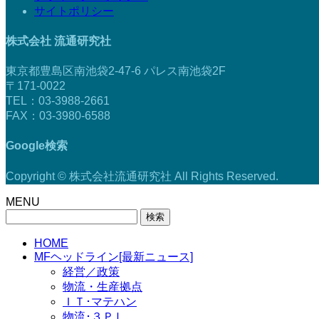
サイトポリシー
株式会社 流通研究社
東京都豊島区南池袋2-47-6 パレス南池袋2F
〒171-0022
TEL：03-3988-2661
FAX：03-3980-6588
Google検索
Copyright © 株式会社流通研究社 All Rights Reserved.
MENU
検
索:
HOME
MFヘッドライン[最新ニュース]
経営／政策
物流・生産拠点
ＩＴ･マテハン
物流･３ＰＬ