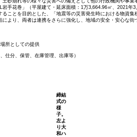
土砂崩れ等の様々な災害への備えとして他の行政機関や事業者等
手花巻」（平屋建て・延床面積：1万3,664.96㎡、202
することを目的とした、「地震等の災害発生時における物資集積
結により、両者は連携をさらに強化し、地域の安全・安心な街
積場所としての提供
入、仕分、保管、在庫管理、出庫等）
締結
式の
様
子。
左よ
り大
和ハ