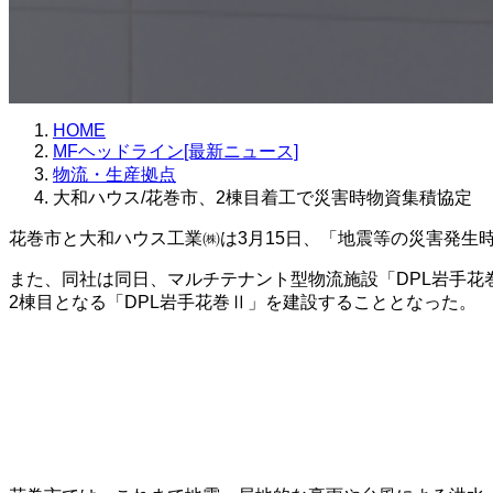
HOME
MFヘッドライン[最新ニュース]
物流・生産拠点
大和ハウス/花巻市、2棟目着工で災害時物資集積協定
花巻市と大和ハウス工業㈱は3月15日、「地震等の災害発生
また、同社は同日、マルチテナント型物流施設「DPL岩手花
2棟目となる「DPL岩手花巻Ⅱ」を建設することとなった。