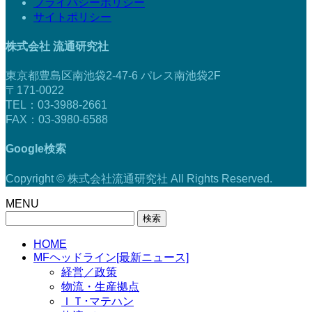
プライバシーポリシー
サイトポリシー
株式会社 流通研究社
東京都豊島区南池袋2-47-6 パレス南池袋2F
〒171-0022
TEL：03-3988-2661
FAX：03-3980-6588
Google検索
Copyright © 株式会社流通研究社 All Rights Reserved.
MENU
検
索:
HOME
MFヘッドライン[最新ニュース]
経営／政策
物流・生産拠点
ＩＴ･マテハン