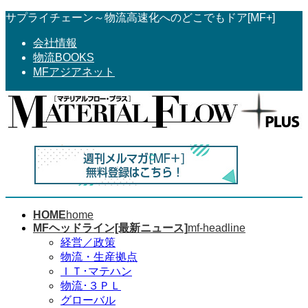
コ
ナ
サプライチェーン～物流高速化へのどこでもドア[MF+]
ン
ビ
会社情報
テ
ゲ
物流BOOKS
ン
ー
MFアジアネット
ツ
シ
へ
ョ
ス
ン
キ
に
ッ
移
プ
動
HOME
home
MFヘッドライン[最新ニュース]
mf-headline
経営／政策
物流・生産拠点
ＩＴ･マテハン
物流･３ＰＬ
グローバル