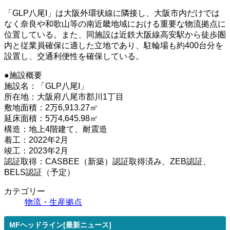
「GLP八尾I」は大阪外環状線に隣接し、大阪市内だけでは
なく奈良や和歌山等の南近畿地域における重要な物流拠点に
位置している。また、同施設は近鉄大阪線高安駅から徒歩圏
内と従業員確保に適した立地であり、駐輪場も約400台分を
設置し、交通利便性を確保している。
●施設概要
施設名：「GLP八尾I」
所在地：大阪府八尾市郡川1丁目
敷地面積：2万6,913.27㎡
延床面積：5万4,645.98㎡
構造：地上4階建て、耐震造
着工：2022年2月
竣工：2023年2月
認証取得：CASBEE（新築）認証取得済み、ZEB認証、
BELS認証（予定）
カテゴリー
物流・生産拠点
MFヘッドライン[最新ニュース]