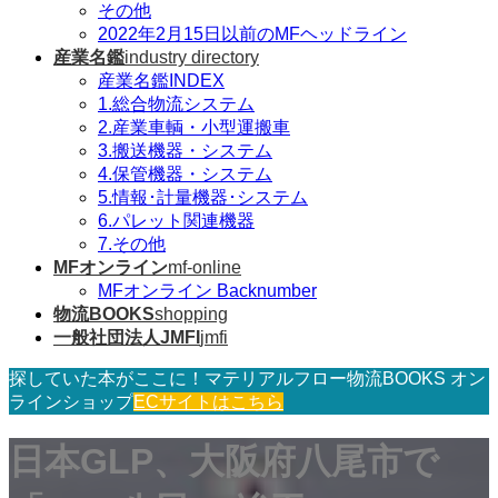
その他
2022年2月15日以前のMFヘッドライン
産業名鑑
industry directory
産業名鑑INDEX
1.総合物流システム
2.産業車輌・小型運搬車
3.搬送機器・システム
4.保管機器・システム
5.情報･計量機器･システム
6.パレット関連機器
7.その他
MFオンライン
mf-online
MFオンライン Backnumber
物流BOOKS
shopping
一般社団法人JMFI
jmfi
探していた本がここに！マテリアルフロー物流BOOKS オン
ラインショップ
ECサイトはこちら
日本GLP、大阪府八尾市で