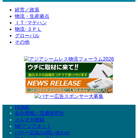
経営／政策
物流・生産拠点
ＩＴ･マテハン
物流･３ＰＬ
グローバル
その他
HOME
会社情報／流通研究社
メルマガ登録
MFアジアネット
バナー広告/お問い合わせ