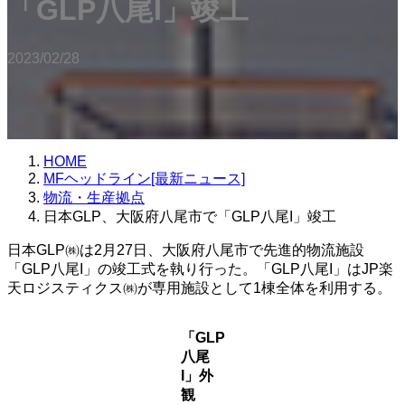
「GLP八尾I」竣工
2023/02/28
HOME
MFヘッドライン[最新ニュース]
物流・生産拠点
日本GLP、大阪府八尾市で「GLP八尾I」竣工
日本GLP㈱は2月27日、大阪府八尾市で先進的物流施設
「GLP八尾I」の竣工式を執り行った。「GLP八尾I」はJP楽
天ロジスティクス㈱が専用施設として1棟全体を利用する。
「GLP
八尾
I」外
観