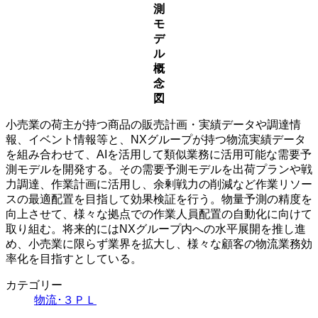
測
モ
デ
ル
概
念
図
小売業の荷主が持つ商品の販売計画・実績データや調達情
報、イベント情報等と、NXグループが持つ物流実績データ
を組み合わせて、AIを活用して類似業務に活用可能な需要予
測モデルを開発する。その需要予測モデルを出荷プランや戦
力調達、作業計画に活用し、余剰戦力の削減など作業リソー
スの最適配置を目指して効果検証を行う。物量予測の精度を
向上させて、様々な拠点での作業人員配置の自動化に向けて
取り組む。将来的にはNXグループ内への水平展開を推し進
め、小売業に限らず業界を拡大し、様々な顧客の物流業務効
率化を目指すとしている。
カテゴリー
物流･３ＰＬ