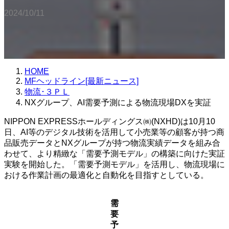
2024/10/11
HOME
MFヘッドライン[最新ニュース]
物流･３ＰＬ
NXグループ、AI需要予測による物流現場DXを実証
NIPPON EXPRESSホールディングス㈱(NXHD)は10月10
日、AI等のデジタル技術を活用して小売業等の顧客が持つ商
品販売データとNXグループが持つ物流実績データを組み合
わせて、より精緻な「需要予測モデル」の構築に向けた実証
実験を開始した。「需要予測モデル」を活用し、物流現場に
おける作業計画の最適化と自動化を目指すとしている。
需
要
予