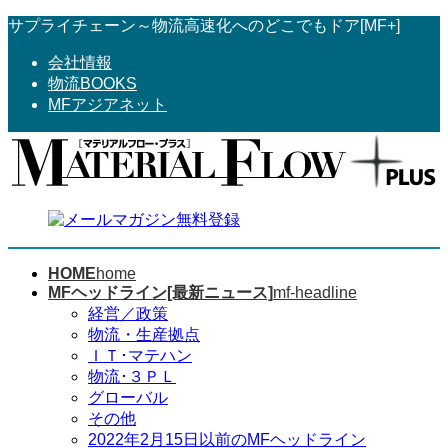
コ
ナ
サプライチェーン～物流高速化へのどこでもドア[MF+]
ン
ビ
会社情報
テ
ゲ
物流BOOKS
ン
ー
MFアジアネット
ツ
シ
へ
ョ
ス
ン
キ
に
ッ
移
プ
動
HOME
home
MFヘッドライン[最新ニュース]
mf-headline
経営／政策
物流・生産拠点
ＩＴ･マテハン
物流･３ＰＬ
グローバル
その他
2022年2月15日以前のMFヘッドライン