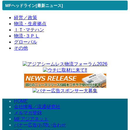
MFヘッドライン[最新ニュース]
経営／政策
物流・生産拠点
ＩＴ･マテハン
物流･３ＰＬ
グローバル
その他
HOME
会社情報／流通研究社
メルマガ登録
MFアジアネット
バナー広告/お問い合わせ