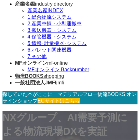
産業名鑑
industry directory
産業名鑑INDEX
1.総合物流システム
2.産業車輌・小型運搬車
3.搬送機器・システム
4.保管機器・システム
5.情報･計量機器･システム
6.パレット関連機器
7.その他
MFオンライン
mf-online
MFオンライン Backnumber
物流BOOKS
shopping
一般社団法人JMFI
jmfi
探していた本がここに！マテリアルフロー物流BOOKS オン
ラインショップ
ECサイトはこちら
NXグループ、AI需要予測に
よる物流現場DXを実証