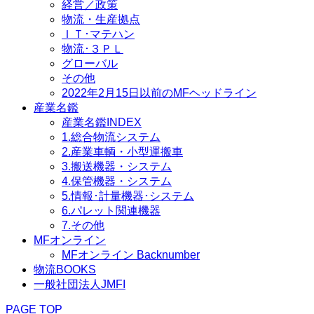
経営／政策
物流・生産拠点
ＩＴ･マテハン
物流･３ＰＬ
グローバル
その他
2022年2月15日以前のMFヘッドライン
産業名鑑
産業名鑑INDEX
1.総合物流システム
2.産業車輌・小型運搬車
3.搬送機器・システム
4.保管機器・システム
5.情報･計量機器･システム
6.パレット関連機器
7.その他
MFオンライン
MFオンライン Backnumber
物流BOOKS
一般社団法人JMFI
PAGE TOP