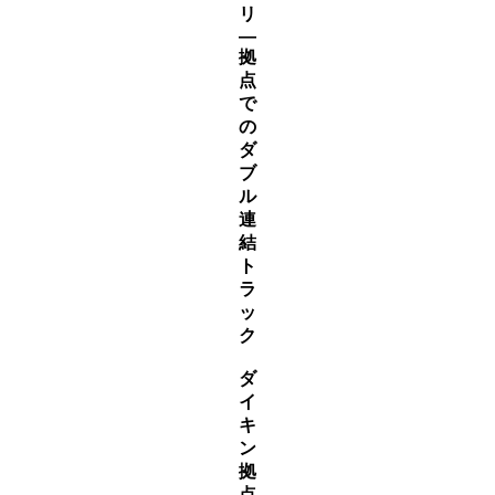
リ
―
拠
点
で
の
ダ
ブ
ル
連
結
ト
ラ
ッ
ク
ダ
イ
キ
ン
拠
点