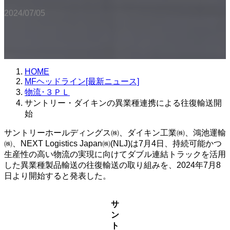
2024/07/05
HOME
MFヘッドライン[最新ニュース]
物流･３ＰＬ
サントリー・ダイキンの異業種連携による往復輸送開
始
サントリーホールディングス㈱、ダイキン工業㈱、鴻池運輸
㈱、NEXT Logistics Japan㈱(NLJ)は7月4日、持続可能かつ
生産性の高い物流の実現に向けてダブル連結トラックを活用
した異業種製品輸送の往復輸送の取り組みを、2024年7月8
日より開始すると発表した。
サ
ン
ト