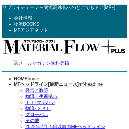
コ
ナ
サプライチェーン～物流高速化へのどこでもドア[MF+]
ン
ビ
会社情報
テ
ゲ
物流BOOKS
ン
ー
MFアジアネット
ツ
シ
へ
ョ
ス
ン
キ
に
ッ
移
プ
動
HOME
home
MFヘッドライン[最新ニュース]
mf-headline
経営／政策
物流・生産拠点
ＩＴ･マテハン
物流･３ＰＬ
グローバル
その他
2022年2月15日以前のMFヘッドライン