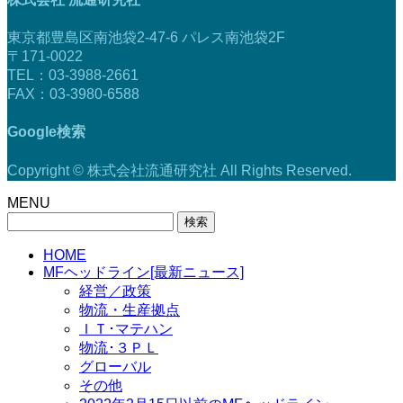
東京都豊島区南池袋2-47-6 パレス南池袋2F
〒171-0022
TEL：03-3988-2661
FAX：03-3980-6588
Google検索
Copyright © 株式会社流通研究社 All Rights Reserved.
MENU
検
索:
HOME
MFヘッドライン[最新ニュース]
経営／政策
物流・生産拠点
ＩＴ･マテハン
物流･３ＰＬ
グローバル
その他