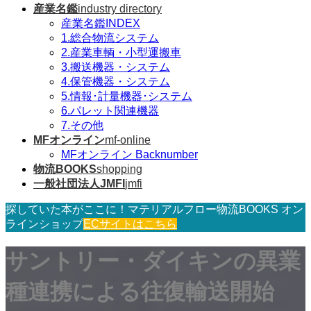
産業名鑑
industry directory
産業名鑑INDEX
1.総合物流システム
2.産業車輌・小型運搬車
3.搬送機器・システム
4.保管機器・システム
5.情報･計量機器･システム
6.パレット関連機器
7.その他
MFオンライン
mf-online
MFオンライン Backnumber
物流BOOKS
shopping
一般社団法人JMFI
jmfi
探していた本がここに！マテリアルフロー物流BOOKS オン
ラインショップ
ECサイトはこちら
サントリー・ダイキンの異業
種連携による往復輸送開始