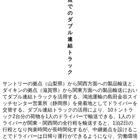
で
の
ダ
ブ
ル
連
結
ト
ラ
ッ
ク
サントリーの拠点（山梨県）から関西方面への製品輸送と、
ダイキンの拠点（滋賀県）から関東方面への製品輸送におい
てダブル連結トラックを活用する。鴻池運輸の島田金谷スイ
ッチセンター営業所（静岡県）を発着地としてドライバーを
交替する。ダブル連結トラックの活用により、10トントラ
ック2台分の荷物を1人のドライバーで輸送できる。1人のド
ライバーが関東・関西間の全行程を輸送すると、1泊2日の
行程となり拘束時間が長時間化するが、中継拠点を設けるこ
とでドライバーは日帰り運行ができるようになり、労働環境