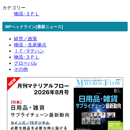
カテゴリー
物流･３ＰＬ
MFヘッドライン[最新ニュース]
経営／政策
物流・生産拠点
ＩＴ･マテハン
物流･３ＰＬ
グローバル
その他