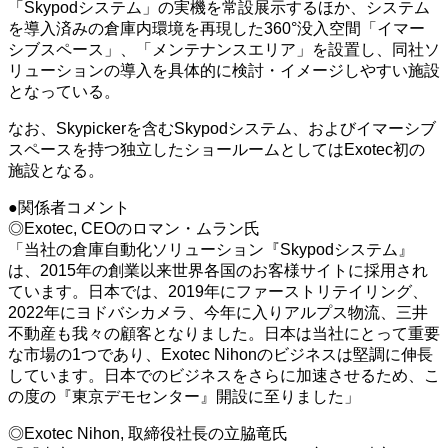
「Skypodシステム」の実機を常設展示するほか、システム
を導入済みの倉庫内環境を再現した360°没入空間「イマー
シブスペース」、「メンテナンスエリア」を設置し、同社ソ
リューションの導入を具体的に検討・イメージしやすい施設
となっている。
なお、Skypickerを含むSkypodシステム、およびイマーシブ
スペースを持つ独立したショールームとしてはExotec初の
施設となる。
●関係者コメント
◎Exotec, CEOのロマン・ムラン氏
「当社の倉庫自動化ソリューション『Skypodシステム』
は、2015年の創業以来世界各国のお客様サイトに採用され
ています。日本では、2019年にファーストリテイリング、
2022年にヨドバシカメラ、今年に入りアルプス物流、三井
不動産も我々の顧客となりました。日本は当社にとって重要
な市場の1つであり、Exotec Nihonのビジネスは堅調に伸長
しています。日本でのビジネスをさらに加速させるため、こ
の度の『東京デモセンター』開設に至りました」
◎Exotec Nihon, 取締役社長の立脇竜氏