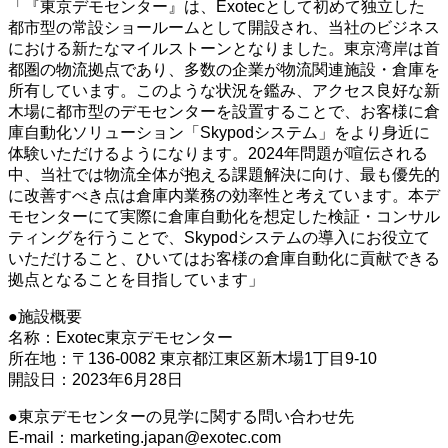
「『東京デモセンター』は、Exotecとして初めて独立した
都市型の常設ショールームとして開設され、当社のビジネス
における新たなマイルストーンとなりました。東京湾岸は首
都圏の物流拠点であり、多数の企業が物流関連施設・倉庫を
所有しています。このような状況を鑑み、アクセス良好な新
木場に都市型のデモセンターを設置することで、お客様に倉
庫自動化ソリューション「Skypodシステム」をより身近に
体験いただけるようになります。2024年問題が喧伝される
中、当社では物流全体が抱える課題解決に向け、最も優先的
に改善すべき点は倉庫内業務の効率性と考えています。本デ
モセンターにて実際に倉庫自動化を想定した検証・コンサル
ティングを行うことで、Skypodシステムの導入にお役立て
いただけること、ひいてはお客様の倉庫自動化に貢献できる
拠点となることを目指しています」
●施設概要
名称：Exotec東京デモセンター
所在地：〒136-0082 東京都江東区新木場1丁目9-10
開設日：2023年6月28日
●東京デモセンターの見学に関する問い合わせ先
E-mail：marketing.japan@exotec.com