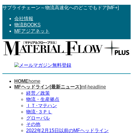
コ
ナ
サプライチェーン～物流高速化へのどこでもドア[MF+]
ン
ビ
会社情報
テ
ゲ
物流BOOKS
ン
ー
MFアジアネット
ツ
シ
へ
ョ
ス
ン
キ
に
ッ
移
プ
動
HOME
home
MFヘッドライン[最新ニュース]
mf-headline
経営／政策
物流・生産拠点
ＩＴ･マテハン
物流･３ＰＬ
グローバル
その他
2022年2月15日以前のMFヘッドライン