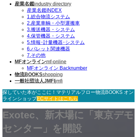
産業名鑑
industry directory
産業名鑑INDEX
1.総合物流システム
2.産業車輌・小型運搬車
3.搬送機器・システム
4.保管機器・システム
5.情報･計量機器･システム
6.パレット関連機器
7.その他
MFオンライン
mf-online
MFオンライン Backnumber
物流BOOKS
shopping
一般社団法人JMFI
jmfi
探していた本がここに！マテリアルフロー物流BOOKS オン
ラインショップ
ECサイトはこちら
Exotec、新木場に「東京デモ
センター」を開設