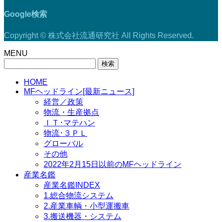
Google検索
Copyright © 株式会社流通研究社 All Rights Reserved.
MENU
検
索:
HOME
MFヘッドライン[最新ニュース]
経営／政策
物流・生産拠点
ＩＴ･マテハン
物流･３ＰＬ
グローバル
その他
2022年2月15日以前のMFヘッドライン
産業名鑑
産業名鑑INDEX
1.総合物流システム
2.産業車輌・小型運搬車
3.搬送機器・システム