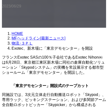
2023/06/29
HOME
MFヘッドライン[最新ニュース]
物流･３ＰＬ
Exotec、新木場に「東京デモセンター」を開設
フランスExotec SASの100％子会社であるExotec Nihon㈱
は6月28日、東京都江東区新木場に同社の倉庫自動化ソリュ
ーション「Skypodシステム」の実機を常設展示する都市型
ショールーム「東京デモセンター」を開設した。
「東京デモセンター」開設式のテープカット
同施設では、3次元立体走行自動搬送ロボット「Skypod」、
専用ラック、ピッキングステーション、および多関節アーム
全自動ロボットピッカー「Skypicker」から構成される