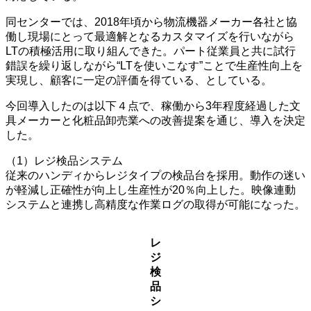
同センターでは、2018年頃から物流機器メーカー各社と協
働し現場にとって最適解となるカスタマイズを行いながら
LTの積極活用に取り組んできた。パート従業員と共に試行
錯誤を繰り返しながら“LTを使いこなす”ことで生産性向上を
実現し、顧客に一定の評価を得ている、としている。
今回導入したのは以下４点で、稼働から3年程度経過した文
具メーカーと化粧品卸売業への改善提案を通じ、導入を決定
した。
（1）レジ検品システム
従来のハンディからレジタイプの検品台を採用。動作の迷い
が軽減し正確性が向上し生産性が20％向上した。映像連動
システムと連携し高精度な作業ログの取得が可能になった。
レ
ジ
検
品
シ