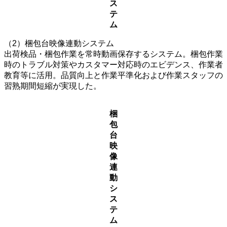
ス
テ
ム
（2）梱包台映像連動システム
出荷検品・梱包作業を常時動画保存するシステム。梱包作業
時のトラブル対策やカスタマー対応時のエビデンス、作業者
教育等に活用。品質向上と作業平準化および作業スタッフの
習熟期間短縮が実現した。
梱
包
台
映
像
連
動
シ
ス
テ
ム