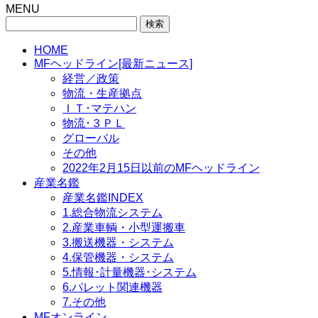
MENU
検
索:
HOME
MFヘッドライン[最新ニュース]
経営／政策
物流・生産拠点
ＩＴ･マテハン
物流･３ＰＬ
グローバル
その他
2022年2月15日以前のMFヘッドライン
産業名鑑
産業名鑑INDEX
1.総合物流システム
2.産業車輌・小型運搬車
3.搬送機器・システム
4.保管機器・システム
5.情報･計量機器･システム
6.パレット関連機器
7.その他
MFオンライン