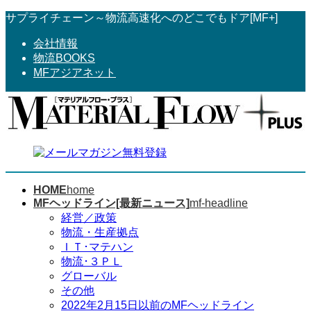
コ
ナ
サプライチェーン～物流高速化へのどこでもドア[MF+]
ン
ビ
会社情報
テ
ゲ
物流BOOKS
ン
ー
MFアジアネット
ツ
シ
へ
ョ
ス
ン
キ
に
ッ
移
プ
動
HOME
home
MFヘッドライン[最新ニュース]
mf-headline
経営／政策
物流・生産拠点
ＩＴ･マテハン
物流･３ＰＬ
グローバル
その他
2022年2月15日以前のMFヘッドライン