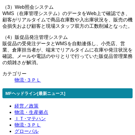
（3）Web照会システム
WMS（在庫管理システム）のデータをWeb上で確認でき、
顧客がリアルタイムで商品在庫数や入出庫状況を、販売の機
会損失および顧客と現場スタッフ双方の工数削減となった。
（4）販促品発注管理システム
販促品の受発注データとWMSを自動連係し、小売店、営
業、倉庫担当者が、端末でリアルタイムに在庫や発注状況を
確認。メールや電話のやりとりで行っていた販促品管理業務
の煩雑さが解消。
カテゴリー
物流･３ＰＬ
MFヘッドライン[最新ニュース]
経営／政策
物流・生産拠点
ＩＴ･マテハン
物流･３ＰＬ
グローバル