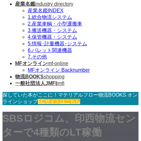
産業名鑑
industry directory
産業名鑑INDEX
1.総合物流システム
2.産業車輌・小型運搬車
3.搬送機器・システム
4.保管機器・システム
5.情報･計量機器･システム
6.パレット関連機器
7.その他
MFオンライン
mf-online
MFオンライン Backnumber
物流BOOKS
shopping
一般社団法人JMFI
jmfi
探していた本がここに！マテリアルフロー物流BOOKS オン
ラインショップ
ECサイトはこちら
SBSロジコム、印西物流セン
ターで4種類のLT稼働