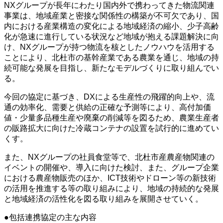
NXグループが長年にわたり国内外で携わってきた物流関連
事業は、地域産業と密接な関係性の構築が不可欠であり、国
内における産業構造の変化による地域経済の縮小、少子高齢
化が急速に進行している状況など地域が抱える課題解決に向
け、NXグループが持つ物流を核としたノウハウを活用する
ことにより、北杜市の基幹産業である農業を通じ、地域の持
続可能な発展を目指し、新たなモデルづくりに取り組んでい
る。
今回の協定に基づき、DXによる生産性の飛躍的向上や、流
通の効率化、需要と供給の正確な予測等により、高付加価
値・少量多品種生産や廃棄の削減等を図るため、農業生産者
の販路拡大に向けた冷蔵コンテナの設置を試行的に進めてい
くす。
また、NXグループの社員食堂等で、北杜市産農産物関連の
イベントの開催や、導入に向けた検討、また、グループ企業
における農産物販売のほか、ICT技術やドローン等の新技術
の活用を推進する等の取り組みにより、地域の持続的な発展
と地域経済の活性化を図る取り組みを展開させていく。
●包括連携協定の主な内容