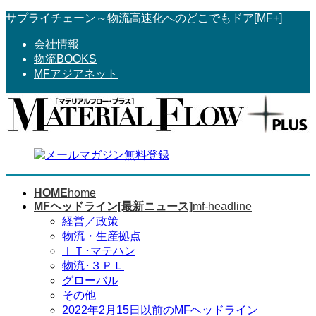
コ
ナ
サプライチェーン～物流高速化へのどこでもドア[MF+]
ン
ビ
会社情報
テ
ゲ
物流BOOKS
ン
ー
MFアジアネット
ツ
シ
へ
ョ
ス
ン
キ
に
ッ
移
プ
動
HOME
home
MFヘッドライン[最新ニュース]
mf-headline
経営／政策
物流・生産拠点
ＩＴ･マテハン
物流･３ＰＬ
グローバル
その他
2022年2月15日以前のMFヘッドライン