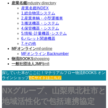
産業名鑑
industry directory
産業名鑑INDEX
1.総合物流システム
2.産業車輌・小型運搬車
3.搬送機器・システム
4.保管機器・システム
5.情報･計量機器･システム
6.パレット関連機器
7.その他
MFオンライン
mf-online
MFオンライン Backnumber
物流BOOKS
shopping
一般社団法人JMFI
jmfi
探していた本がここに！マテリアルフロー物流BOOKS オン
ラインショップ
ECサイトはこちら
NXグループ、山梨県北杜市と
地域活性化で包括連携協定