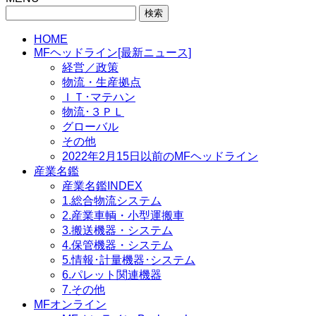
検
索:
HOME
MFヘッドライン[最新ニュース]
経営／政策
物流・生産拠点
ＩＴ･マテハン
物流･３ＰＬ
グローバル
その他
2022年2月15日以前のMFヘッドライン
産業名鑑
産業名鑑INDEX
1.総合物流システム
2.産業車輌・小型運搬車
3.搬送機器・システム
4.保管機器・システム
5.情報･計量機器･システム
6.パレット関連機器
7.その他
MFオンライン