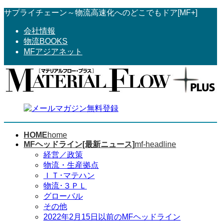
コ
ナ
サプライチェーン～物流高速化へのどこでもドア[MF+]
ン
ビ
会社情報
テ
ゲ
物流BOOKS
ン
ー
MFアジアネット
ツ
シ
へ
ョ
ス
ン
キ
に
ッ
移
プ
動
HOME
home
MFヘッドライン[最新ニュース]
mf-headline
経営／政策
物流・生産拠点
ＩＴ･マテハン
物流･３ＰＬ
グローバル
その他
2022年2月15日以前のMFヘッドライン