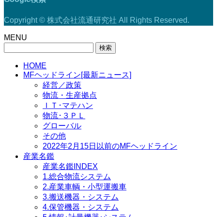
Copyright © 株式会社流通研究社 All Rights Reserved.
MENU
検
索:
HOME
MFヘッドライン[最新ニュース]
経営／政策
物流・生産拠点
ＩＴ･マテハン
物流･３ＰＬ
グローバル
その他
2022年2月15日以前のMFヘッドライン
産業名鑑
産業名鑑INDEX
1.総合物流システム
2.産業車輌・小型運搬車
3.搬送機器・システム
4.保管機器・システム