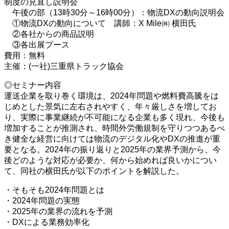
制度の見直し説明会
午後の部（13時30分～16時00分）：物流DXの動向説明会
①物流DXの動向について 講師：X Mile㈱ 横田氏
②各社からの商品説明
③各出展ブース
費用：無料
主催：(一社)三重県トラック協会
◎セミナー内容
運送企業を取り巻く環境は、2024年問題や燃料費高騰をは
じめとした景気に左右されやすく、年々厳しさを増してお
り、実際に事業継続が不可能になる企業も多く現れ、今後も
増加することが推測され、時間外労働規制を守りつつあるべ
き健全な経営に向けては物流のデジタル化やDXの推進が重
要となる。2024年の振り返りと2025年の業界予測から、今
後どのような対応が必要か、何から始めれば良いかについ
て、同社の横田氏が以下のポイントを解説した。
・そもそも2024年問題とは
・2024年問題の実態
・2025年の業界の流れを予測
・DXによる業務効率化