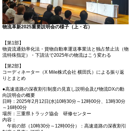
物流革新2025重要説明会の様子（上・右）
【第1部】
物資流通効率化法・貨物自動車運送事業法と独占禁止法（物
流特殊指定）・下請法で2025年の物流はこう変わる
【第2部】
コーディネーター（X Mile株式会社 横田氏）による振り返
りとまとめ
●高速道路の深夜割引制度の見直し説明会及び物流DXの動
向説明会の概要
日時：2025年2月12日(水)10時30分～12時00分、13時30分
～16時00分
場所：三重県トラック協会 研修センター
内容：
午前の部（10時30分～12時00分）：高速道路の深夜割引