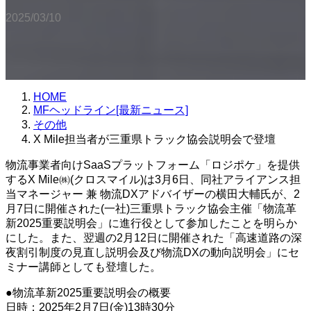
2025/03/10
HOME
MFヘッドライン[最新ニュース]
その他
X Mile担当者が三重県トラック協会説明会で登壇
物流事業者向けSaaSプラットフォーム「ロジポケ」を提供
するX Mile㈱(クロスマイル)は3月6日、同社アライアンス担
当マネージャー 兼 物流DXアドバイザーの横田大輔氏が、2
月7日に開催された(一社)三重県トラック協会主催「物流革
新2025重要説明会」に進行役として参加したことを明らか
にした。また、翌週の2月12日に開催された「高速道路の深
夜割引制度の見直し説明会及び物流DXの動向説明会」にセ
ミナー講師としても登壇した。
●物流革新2025重要説明会の概要
日時：2025年2月7日(金)13時30分