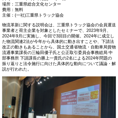
場所：三重県総合文化センター
費用：無料
主催：(一社)三重県トラック協会
物流革新に関する説明会は、三重県トラック協会の会員運送
事業者と荷主企業を対象としたセミナーで、2023年9月、
2024年9月に実施し、今回で3回目の開催。2024年に成立し
た物流関連2法が今年から具体的に動き出すことや、下請法
改正の動きもあることから、国土交通省物流・自動車局貨物
流通事業課長の三輪田優子氏と公正取引委員会事務総局 中
部事務所 下請課長の勝上一貴氏の2名による2024年問題の
振り返りと法令施行に向けた具体的な動向について議論・解
説が行われた。