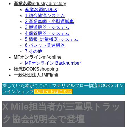
産業名鑑
industry directory
産業名鑑INDEX
1.総合物流システム
2.産業車輌・小型運搬車
3.搬送機器・システム
4.保管機器・システム
5.情報･計量機器･システム
6.パレット関連機器
7.その他
MFオンライン
mf-online
MFオンライン Backnumber
物流BOOKS
shopping
一般社団法人JMFI
jmfi
探していた本がここに！マテリアルフロー物流BOOKS オン
ラインショップ
ECサイトはこちら
X Mile担当者が三重県トラッ
ク協会説明会で登壇