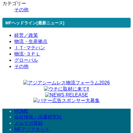
カテゴリー
その他
MFヘッドライン[最新ニュース]
経営／政策
物流・生産拠点
ＩＴ･マテハン
物流･３ＰＬ
グローバル
その他
HOME
会社情報／流通研究社
メルマガ登録
MFアジアネット