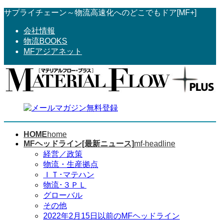
コ
ナ
サプライチェーン～物流高速化へのどこでもドア[MF+]
ン
ビ
会社情報
テ
ゲ
物流BOOKS
ン
ー
MFアジアネット
ツ
シ
へ
ョ
ス
ン
キ
に
ッ
移
プ
動
HOME
home
MFヘッドライン[最新ニュース]
mf-headline
経営／政策
物流・生産拠点
ＩＴ･マテハン
物流･３ＰＬ
グローバル
その他
2022年2月15日以前のMFヘッドライン