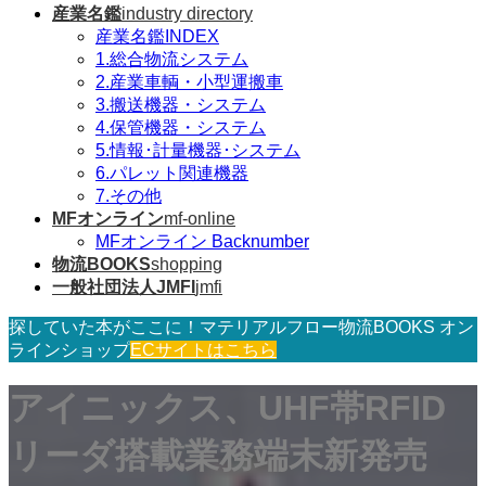
産業名鑑
industry directory
産業名鑑INDEX
1.総合物流システム
2.産業車輌・小型運搬車
3.搬送機器・システム
4.保管機器・システム
5.情報･計量機器･システム
6.パレット関連機器
7.その他
MFオンライン
mf-online
MFオンライン Backnumber
物流BOOKS
shopping
一般社団法人JMFI
jmfi
探していた本がここに！マテリアルフロー物流BOOKS オン
ラインショップ
ECサイトはこちら
アイニックス、UHF帯RFID
リーダ搭載業務端末新発売