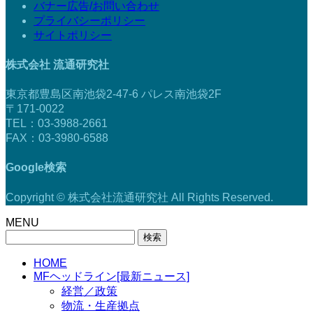
バナー広告/お問い合わせ
プライバシーポリシー
サイトポリシー
株式会社 流通研究社
東京都豊島区南池袋2-47-6 パレス南池袋2F
〒171-0022
TEL：03-3988-2661
FAX：03-3980-6588
Google検索
Copyright © 株式会社流通研究社 All Rights Reserved.
MENU
検
索:
HOME
MFヘッドライン[最新ニュース]
経営／政策
物流・生産拠点