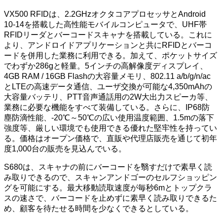
VX500 RFIDは、2.2GHzオクタコアプロセッサとAndroid
10-14を搭載した高性能モバイルコンピュータで、UHF帯
RFIDリーダとバーコードスキャナを搭載している。これに
より、アンドロイドアプリケーションと共にRFIDとバーコ
ードを併用した業務に利用できる。加えて、ポケットサイズ
でわずか286gと軽量。5インチの高解像度ディスプレイ、
4GB RAM / 16GB Flashの大容量メモリ、802.11 a/b/g/n/ac
とLTEの高速データ通信、ユーザ交換が可能な4,350mAhの
大容量バッテリ、PTT音声通話用の2W大出力スピーカ等、
業務に必要な機能をすべて装備している。さらに、IP68防
塵防滴性能、-20℃～50℃の広い使用温度範囲、1.5mの落下
強度等、厳しい環境でも使用できる優れた堅牢性を持ってい
る。価格はオープン価格で、直販や代理店販売を通じて初年
度1,000台の販売を見込んでいる。
S680は、スキャナの前にバーコードを翳すだけで素早く読
み取りできるので、スキャンアンドゴーのセルフショッピン
グを可能にする。最大移動読取速度が毎秒6mとトップクラ
スの速さで、バーコードを止めずに素早く読み取りできるた
め、顧客を待たせる時間を少なくできるとしている。