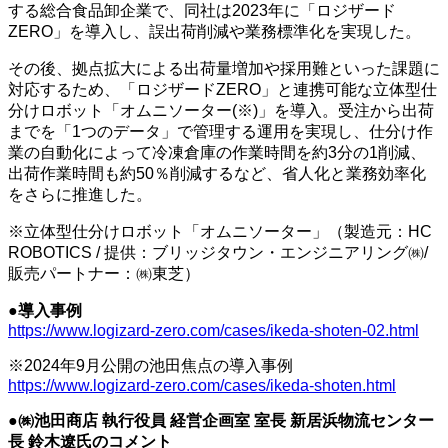
する総合食品卸企業で、同社は2023年に「ロジザード
ZERO」を導入し、誤出荷削減や業務標準化を実現した。
その後、拠点拡大による出荷量増加や採用難といった課題に
対応するため、「ロジザードZERO」と連携可能な立体型仕
分けロボット「オムニソーター(※)」を導入。受注から出荷
までを「1つのデータ」で管理する運用を実現し、仕分け作
業の自動化によって冷凍倉庫の作業時間を約3分の1削減、
出荷作業時間も約50％削減するなど、省人化と業務効率化
をさらに推進した。
※立体型仕分けロボット「オムニソーター」（製造元：HC
ROBOTICS / 提供：ブリッジタウン・エンジニアリング㈱/
販売パートナー：㈱東芝）
●導入事例
https://www.logizard-zero.com/cases/ikeda-shoten-02.html
※2024年9月公開の池田焦点の導入事例
https://www.logizard-zero.com/cases/ikeda-shoten.html
●㈱池田商店 執行役員 経営企画室 室長 新居浜物流センター
長 鈴木遼氏のコメント