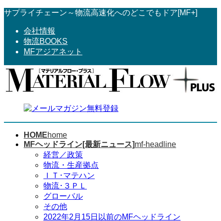
コ
ナ
サプライチェーン～物流高速化へのどこでもドア[MF+]
ン
ビ
会社情報
テ
ゲ
物流BOOKS
ン
ー
MFアジアネット
ツ
シ
へ
ョ
ス
ン
キ
に
ッ
移
プ
動
HOME
home
MFヘッドライン[最新ニュース]
mf-headline
経営／政策
物流・生産拠点
ＩＴ･マテハン
物流･３ＰＬ
グローバル
その他
2022年2月15日以前のMFヘッドライン