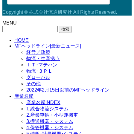
Copyright © 株式会社流通研究社 All Rights Reserved.
MENU
検
索:
HOME
MFヘッドライン[最新ニュース]
経営／政策
物流・生産拠点
ＩＴ･マテハン
物流･３ＰＬ
グローバル
その他
2022年2月15日以前のMFヘッドライン
産業名鑑
産業名鑑INDEX
1.総合物流システム
2.産業車輌・小型運搬車
3.搬送機器・システム
4.保管機器・システム
5.情報･計量機器･システム