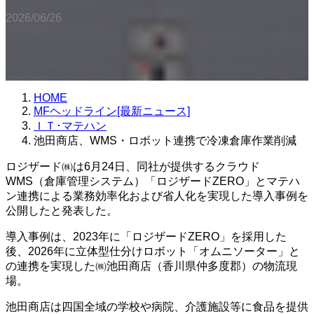
2026/06/26
HOME
MFヘッドライン[最新ニュース]
ＩＴ･マテハン
池田商店、WMS・ロボット連携で冷凍倉庫作業削減
ロジザード㈱は6月24日、同社が提供するクラウド
WMS（倉庫管理システム）「ロジザードZERO」とマテハ
ン連携による業務効率化および省人化を実現した導入事例を
公開したと発表した。
導入事例は、2023年に「ロジザードZERO」を採用した
後、2026年に立体型仕分けロボット「オムニソーター」と
の連携を実現した㈱池田商店（香川県仲多度郡）の物流現
場。
池田商店は四国全域の学校や病院、介護施設等に食品を提供