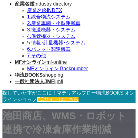
産業名鑑
industry directory
産業名鑑INDEX
1.総合物流システム
2.産業車輌・小型運搬車
3.搬送機器・システム
4.保管機器・システム
5.情報･計量機器･システム
6.パレット関連機器
7.その他
MFオンライン
mf-online
MFオンライン Backnumber
物流BOOKS
shopping
一般社団法人JMFI
jmfi
探していた本がここに！マテリアルフロー物流BOOKS オン
ラインショップ
ECサイトはこちら
池田商店、WMS・ロボット
連携で冷凍倉庫作業削減