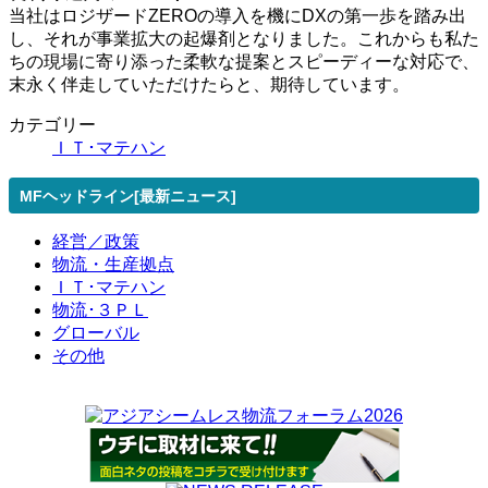
当社はロジザードZEROの導入を機にDXの第一歩を踏み出
し、それが事業拡大の起爆剤となりました。これからも私た
ちの現場に寄り添った柔軟な提案とスピーディーな対応で、
末永く伴走していただけたらと、期待しています。
カテゴリー
ＩＴ･マテハン
MFヘッドライン[最新ニュース]
経営／政策
物流・生産拠点
ＩＴ･マテハン
物流･３ＰＬ
グローバル
その他