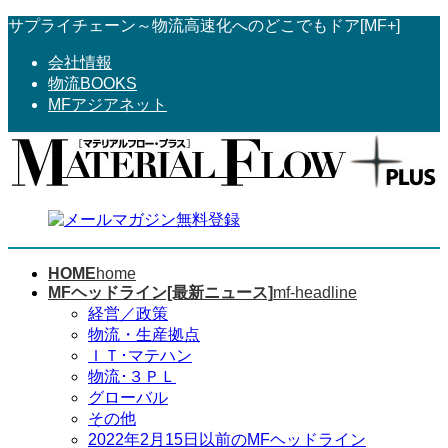
コ
ナ
サプライチェーン～物流高速化へのどこでもドア[MF+]
ン
ビ
会社情報
テ
ゲ
物流BOOKS
ン
ー
MFアジアネット
ツ
シ
へ
ョ
ス
ン
キ
に
ッ
移
プ
動
HOME
home
MFヘッドライン[最新ニュース]
mf-headline
経営／政策
物流・生産拠点
ＩＴ･マテハン
物流･３ＰＬ
グローバル
その他
2022年2月15日以前のMFヘッドライン