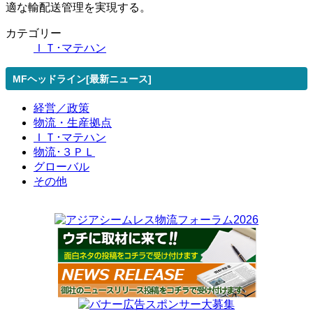
適な輸配送管理を実現する。
カテゴリー
ＩＴ･マテハン
MFヘッドライン[最新ニュース]
経営／政策
物流・生産拠点
ＩＴ･マテハン
物流･３ＰＬ
グローバル
その他