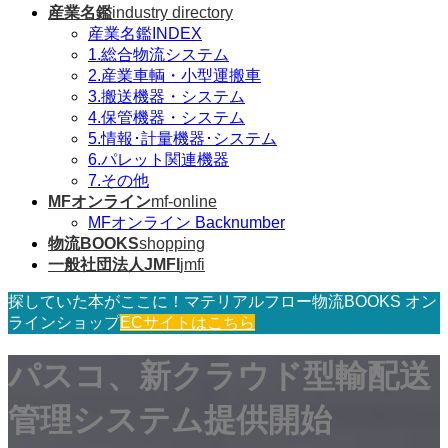
産業名鑑
industry directory
産業名鑑INDEX
1.総合物流システム
2.産業車輌・小型運搬車
3.搬送機器・システム
4.保管機器・システム
5.情報･計量機器･システム
6.パレット関連機器
7.その他
MFオンライン
mf-online
MFオンライン Backnumber
物流BOOKS
shopping
一般社団法人JMFI
jmfi
探していた本がここに！マテリアルフロー物流BOOKS オン
ラインショップ
ECサイトはこちら
パスコ、新クラウド型輸配送
管理システム提供開始