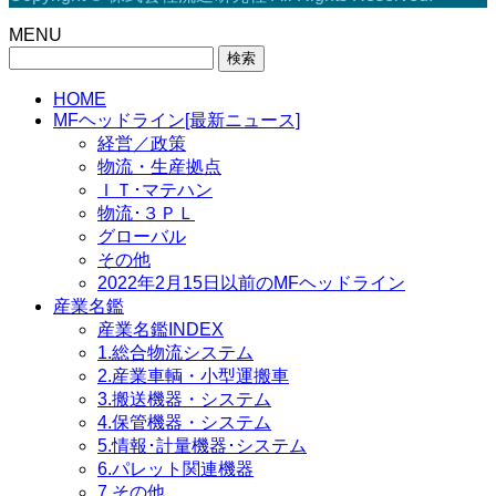
MENU
検
索:
HOME
MFヘッドライン[最新ニュース]
経営／政策
物流・生産拠点
ＩＴ･マテハン
物流･３ＰＬ
グローバル
その他
2022年2月15日以前のMFヘッドライン
産業名鑑
産業名鑑INDEX
1.総合物流システム
2.産業車輌・小型運搬車
3.搬送機器・システム
4.保管機器・システム
5.情報･計量機器･システム
6.パレット関連機器
7.その他