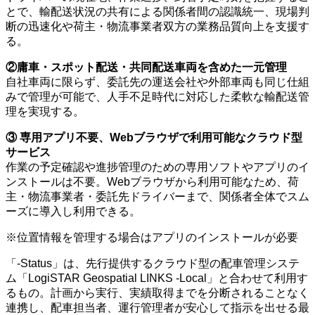
とで、輸配送状況の共有による関係者間の認識統一、現場判
断の迅速化や荷主・物流事業者双方の業務品質向上を支援す
る。
②庸車・スポット配送・共同配送車両を含めた一元管理
自社車両に限らず、委託先の運送会社や外部車両も同じ仕組
みで管理が可能で、人手不足時代に対応した柔軟な輸配送管
理を実現する。
③ 専用アプリ不要、Webブラウザで利用可能なクラウド型
サービス
作業の予定確認や進捗管理のための専用ソフトやアプリのイ
ンストールは不要。Webブラウザから利用可能なため、荷
主・物流事業者・委託先ドライバーまで、関係者全体でスム
ーズに導入し利用できる。
※位置情報を管理する場合はアプリのインストールが必要
「-Status」は、先行提供するクラウド型の配車管理システ
ム「LogiSTAR Geospatial LINKS -Local」と合わせて利用す
るもの。計画から実行、実績取得までを分断されることなく
連携し、配車担当者、運行管理者が安心して指示を出せる最