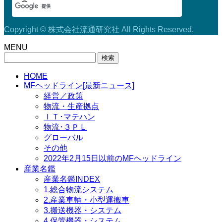
Copyright © 株式会社流通研究社 All Rights Reserved.
MENU
検
索:
HOME
MFヘッドライン[最新ニュース]
経営／政策
物流・生産拠点
ＩＴ･マテハン
物流･３ＰＬ
グローバル
その他
2022年2月15日以前のMFヘッドライン
産業名鑑
産業名鑑INDEX
1.総合物流システム
2.産業車輌・小型運搬車
3.搬送機器・システム
4.保管機器・システム