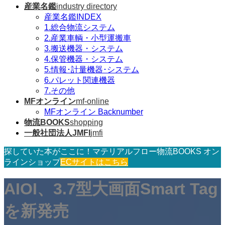
産業名鑑
industry directory
産業名鑑INDEX
1.総合物流システム
2.産業車輌・小型運搬車
3.搬送機器・システム
4.保管機器・システム
5.情報･計量機器･システム
6.パレット関連機器
7.その他
MFオンライン
mf-online
MFオンライン Backnumber
物流BOOKS
shopping
一般社団法人JMFI
jmfi
探していた本がここに！マテリアルフロー物流BOOKS オン
ラインショップ
ECサイトはこちら
AIOI、3.7型大画面Smart Tag
を新発売