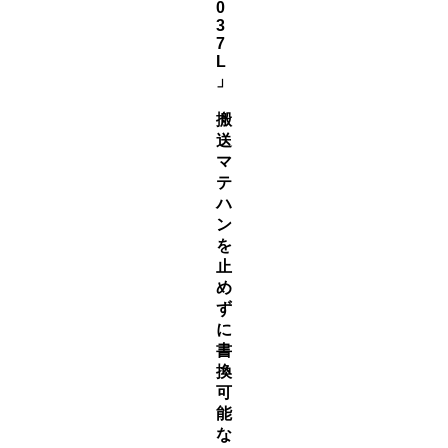
0
3
7
L
」
搬
送
マ
テ
ハ
ン
を
止
め
ず
に
書
換
可
能
な