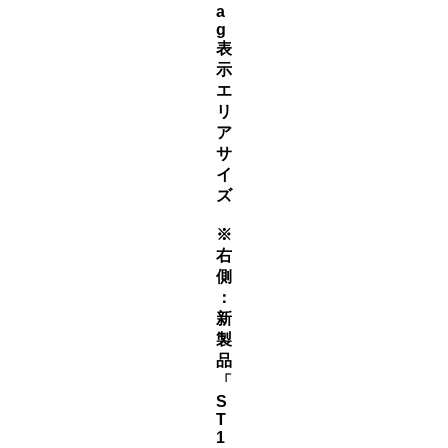
a
g
表
示
エ
リ
ア
サ
イ
ズ
※
右
側
：
新
製
品
「
S
T
1