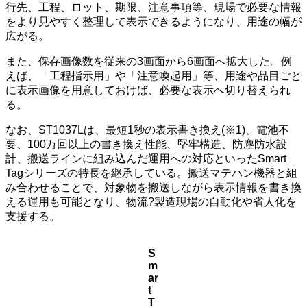
行先、工程、ロット、期限、注意事項等、現場で必要な情報
をより見やすく整理して表示できるようになり、用途の幅が
広がる。
また、保存画像数を従来の3画面から6画面へ拡大した。例
えば、「工程指示用」や「注意喚起用」等、用途や品目ごと
に表示画像を用意しておけば、必要な表示へ切り替えられ
る。
なお、ST1037Lは、最短1秒の表示書き換え(※1)、電池不
要、100万回以上の書き換え性能、堅牢構造、防塵防水設
計、搬送ラインに組み込んだ運用への対応といったSmart
Tagシリーズの特長を継承している。搬送マテハン機器と組
み合わせることで、対象物を搬送しながら表示情報を書き換
える運用も可能となり、物流?製造現場の自動化や省人化を
支援する。
S
m
ar
t
T