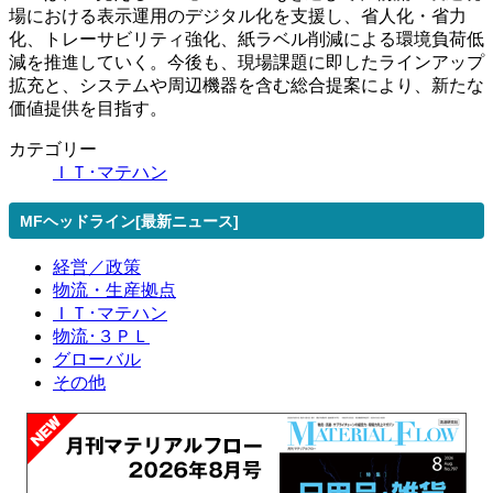
場における表示運用のデジタル化を支援し、省人化・省力
化、トレーサビリティ強化、紙ラベル削減による環境負荷低
減を推進していく。今後も、現場課題に即したラインアップ
拡充と、システムや周辺機器を含む総合提案により、新たな
価値提供を目指す。
カテゴリー
ＩＴ･マテハン
MFヘッドライン[最新ニュース]
経営／政策
物流・生産拠点
ＩＴ･マテハン
物流･３ＰＬ
グローバル
その他