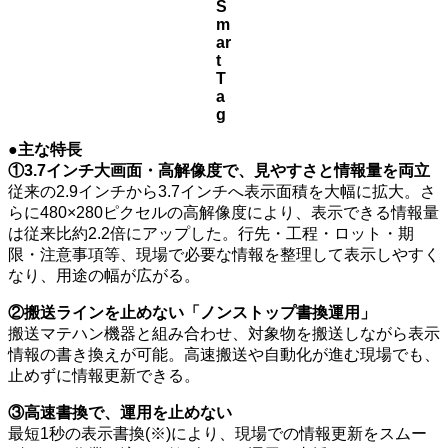
S
m
ar
t
T
a
g
●主な特長
①3.7インチ大画面・高解像度で、見やすさと情報量を両立
従来の2.9インチから3.7インチへ表示面積を大幅に拡大。さ
らに480×280ピクセルの高解像度により、表示できる情報量
は従来比約2.2倍にアップした。行先・工程・ロット・期
限・注意事項等、現場で必要な情報を整理して表示しやすく
なり、用途の幅が広がる。
②搬送ラインを止めない「ノンストップ書換運用」
搬送マテハン機器と組み合わせ、対象物を搬送しながら表示
情報の書き換えが可能。高速搬送や自動化が進む現場でも、
止めずに情報更新できる。
③高速書換で、運用を止めない
最短1秒の表示書換(※)により、現場での情報更新をスムー