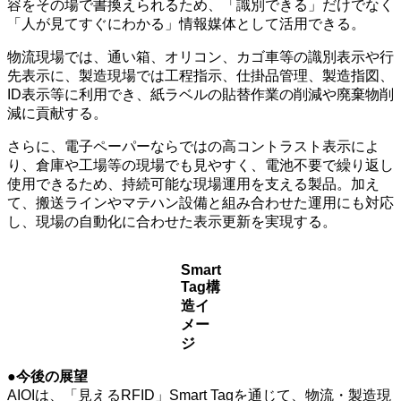
容をその場で書換えられるため、「識別できる」だけでなく
「人が見てすぐにわかる」情報媒体として活用できる。
物流現場では、通い箱、オリコン、カゴ車等の識別表示や行
先表示に、製造現場では工程指示、仕掛品管理、製造指図、
ID表示等に利用でき、紙ラベルの貼替作業の削減や廃棄物削
減に貢献する。
さらに、電子ペーパーならではの高コントラスト表示によ
り、倉庫や工場等の現場でも見やすく、電池不要で繰り返し
使用できるため、持続可能な現場運用を支える製品。加え
て、搬送ラインやマテハン設備と組み合わせた運用にも対応
し、現場の自動化に合わせた表示更新を実現する。
Smart
Tag構
造イ
メー
ジ
●今後の展望
AIOIは、「見えるRFID」Smart Tagを通じて、物流・製造現