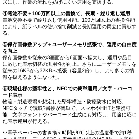
ズにし、作業の流れを妨げにくい運用を支援する。
④電池不要＋100万回以上の書換で、長期・繰り返し運用
電池交換不要で繰り返し使用可能。100万回以上の書換性能
により、紙ラベルの使い捨て削減と長期運用の両立に貢献す
る。
⑤保存画像数アップ＋ユーザーメモリ拡張で、運用の自由度
を向上
保存画像数を従来の3画面から6画面へ拡大し、運用や品目
に応じた表示切替の汎用性が向上。さらにユーザーメモリを
従来の16KBから32KBへ拡張（容量2倍）し、より多くの情
報を扱えるようになった。
⑥現場仕様の堅牢性と、NFCでの簡単運用／文字・バーコ
ード表示
物流・製造現場を想定した堅牢構造・防塵防水に対応。
NFCタッチで読取?書換が簡単で、スマホやHHTと連携可
能。文字フォントやバーコード生成にも対応し、用途に応じ
た表示運用が行える。
※電子ペーパーの書き換え時間が0℃以上の温度帯で約1秒