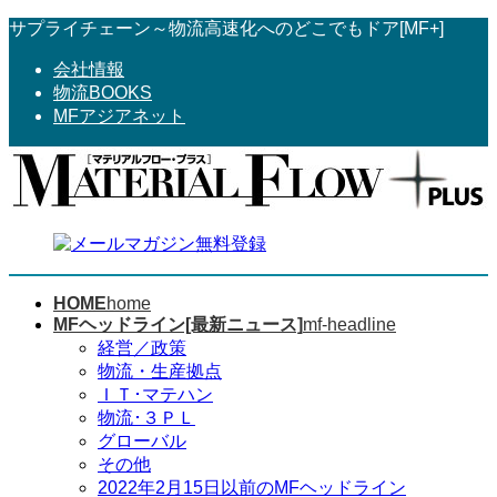
コ
ナ
サプライチェーン～物流高速化へのどこでもドア[MF+]
ン
ビ
会社情報
テ
ゲ
物流BOOKS
ン
ー
MFアジアネット
ツ
シ
へ
ョ
ス
ン
キ
に
ッ
移
プ
動
HOME
home
MFヘッドライン[最新ニュース]
mf-headline
経営／政策
物流・生産拠点
ＩＴ･マテハン
物流･３ＰＬ
グローバル
その他
2022年2月15日以前のMFヘッドライン