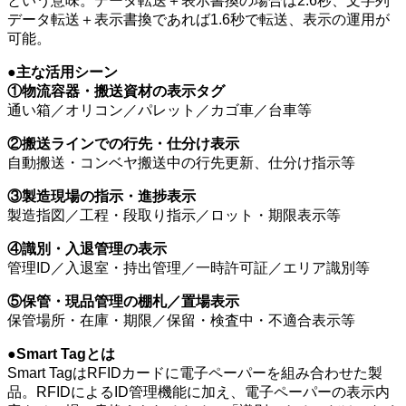
という意味。データ転送＋表示書換の場合は2.6秒、文字列
データ転送＋表示書換であれば1.6秒で転送、表示の運用が
可能。
●主な活用シーン
①物流容器・搬送資材の表示タグ
通い箱／オリコン／パレット／カゴ車／台車等
②搬送ラインでの行先・仕分け表示
自動搬送・コンベヤ搬送中の行先更新、仕分け指示等
③製造現場の指示・進捗表示
製造指図／工程・段取り指示／ロット・期限表示等
④識別・入退管理の表示
管理ID／入退室・持出管理／一時許可証／エリア識別等
⑤保管・現品管理の棚札／置場表示
保管場所・在庫・期限／保留・検査中・不適合表示等
●Smart Tagとは
Smart TagはRFIDカードに電子ペーパーを組み合わせた製
品。RFIDによるID管理機能に加え、電子ペーパーの表示内