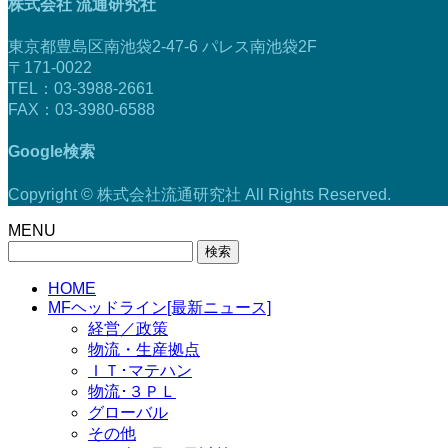
株式会社 流通研究社
東京都豊島区南池袋2-47-6 パレス南池袋2F
〒171-0022
TEL：03-3988-2661
FAX：03-3980-6588
Google検索
Copyright © 株式会社流通研究社 All Rights Reserved.
MENU
検
索:
HOME
MFヘッドライン[最新ニュース]
経営／政策
物流・生産拠点
ＩＴ･マテハン
物流･３ＰＬ
グローバル
その他