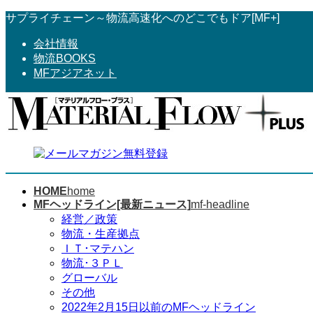
コ
ナ
サプライチェーン～物流高速化へのどこでもドア[MF+]
ン
ビ
会社情報
テ
ゲ
物流BOOKS
ン
ー
MFアジアネット
ツ
シ
へ
ョ
ス
ン
キ
に
ッ
移
プ
動
HOME
home
MFヘッドライン[最新ニュース]
mf-headline
経営／政策
物流・生産拠点
ＩＴ･マテハン
物流･３ＰＬ
グローバル
その他
2022年2月15日以前のMFヘッドライン