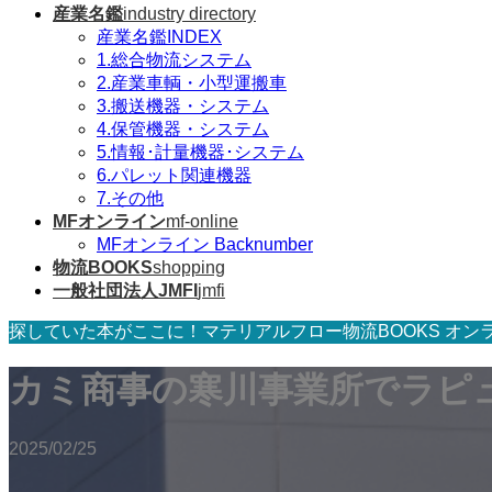
産業名鑑
industry directory
産業名鑑INDEX
1.総合物流システム
2.産業車輌・小型運搬車
3.搬送機器・システム
4.保管機器・システム
5.情報･計量機器･システム
6.パレット関連機器
7.その他
MFオンライン
mf-online
MFオンライン Backnumber
物流BOOKS
shopping
一般社団法人JMFI
jmfi
探していた本がここに！マテリアルフロー物流BOOKS オン
カミ商事の寒川事業所でラピュ
2025/02/25