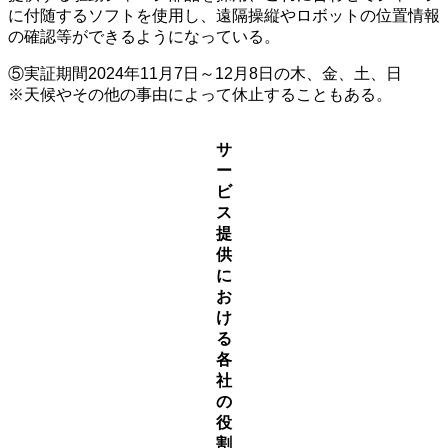
に付随するソフトを使用し、遠隔操縦やロボットの位置情報
の確認等ができるようになっている。
⑤実証期間2024年11月7日～12月8日の木、金、土、日
※天候やその他の事由によって休止することもある。
サ
ー
ビ
ス
提
供
に
お
け
る
各
社
の
役
割