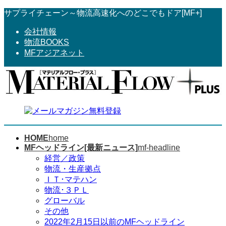
コ
ナ
サプライチェーン～物流高速化へのどこでもドア[MF+]
ン
ビ
会社情報
テ
ゲ
物流BOOKS
ン
ー
MFアジアネット
ツ
シ
へ
ョ
ス
ン
キ
に
ッ
移
プ
動
HOME
home
MFヘッドライン[最新ニュース]
mf-headline
経営／政策
物流・生産拠点
ＩＴ･マテハン
物流･３ＰＬ
グローバル
その他
2022年2月15日以前のMFヘッドライン