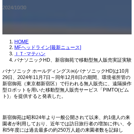
2024/10/30
HOME
MFヘッドライン[最新ニュース]
ＩＴ･マテハン
パナソニックHD、新宿御苑で移動型無人販売実証実験
パナソニック ホールディングス㈱(パナソニックHD)は10月
29日、2024年11月7日～同年12月8日の期間、環境省所管の
新宿御苑（東京都新宿区）で行われる無人販売に、遠隔操作
型ロボットを用いた移動型無人販売サービス「PIMTO(ピム
ト)」を提供すると発表した。
新宿御苑は昭和24年より一般公開されて以来、約1億人の来
園者が利用しており、近年では訪日旅行者の増加に伴い、令
和5年度には過去最多の約250万人超の来園者数を記録し