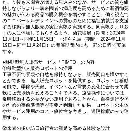
た。今後も来園者が増える見込みのなか、サービスの質を維
持しながらより一層来園者の満足度を高めるために新宿御苑
の魅力が伝わる商品の購入機会を増やすことと、働く視点で
のユニバーサルデザインへの貢献のために福祉的就労を支援
する移動型無人販売の実証実験を実施する。同実験をより多
くの人に体験してもらえるよう、菊花壇展（期間：2024年
11月1日～同年11月15日）・洋らん展（期間：2024年11月
19日～同年11月24日）の開催期間内にも一部の日程で実施
する。
●移動型無人販売サービス「PIMTO」の内容
①移動型無人販売ロボットの活用
工事不要で景観や自然を保持しながら、販売間口を増やすこ
とができる、無人販売ロボットを提供する。ロボットは移動
可能で、季節や天候、イベントなど需要の変化に合わせて柔
軟に販売場所を変えることもできる。遠隔操作については、
常時移動する必要がない運用であることから、自律走行やそ
のための事前準備等が不要と判断した結果、ロボットの本体
やサービス運用のコスト優位性を考慮し、遠隔操縦のみで運
用する。
②来園の多い訪日旅行者の満足を高める体験を設計