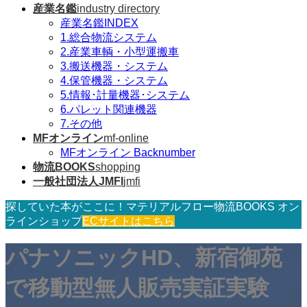
産業名鑑
industry directory
産業名鑑INDEX
1.総合物流システム
2.産業車輌・小型運搬車
3.搬送機器・システム
4.保管機器・システム
5.情報･計量機器･システム
6.パレット関連機器
7.その他
MFオンライン
mf-online
MFオンライン Backnumber
物流BOOKS
shopping
一般社団法人JMFI
jmfi
探していた本がここに！マテリアルフロー物流BOOKS オン
ラインショップ
ECサイトはこちら
パナソニックHD、新宿御苑
で移動型無人販売実証実験