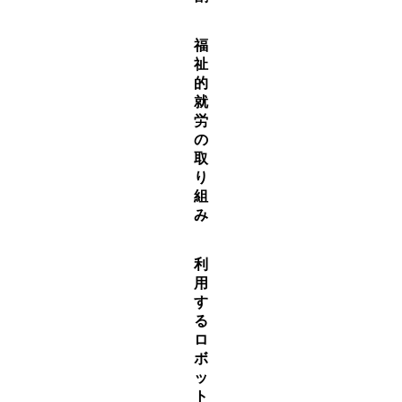
福
祉
的
就
労
の
取
り
組
み
利
用
す
る
ロ
ボ
ッ
ト