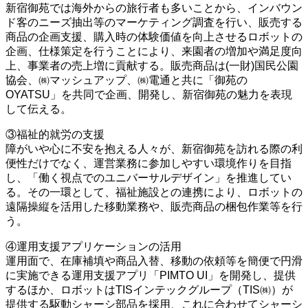
新宿御苑では海外からの旅行者も多いことから、インバウン
ド客のニーズ抽出等のマーケティング調査を行い、販売する
商品の企画支援、購入時の体験価値を向上させるロボットの
企画、仕様策定を行うことにより、来園者の増加や満足度向
上、事業者の売上増に貢献する。販売商品は(一財)国民公園
協会、㈱マッシュアップ、㈱電通と共に「御苑の
OYATSU」を共同で企画、開発し、新宿御苑の魅力を表現
して伝える。
③福祉的就労の支援
障がいや心に不安を抱える人々が、新宿御苑を訪れる際の利
便性だけでなく、運営業務に参加しやすい環境作りを目指
し、「働く視点でのユニバーサルデザイン」を推進してい
る。その一環として、福祉施設との連携により、ロボットの
遠隔操縦を活用した移動業務や、販売商品の梱包作業等を行
う。
④運用支援アプリケーションの活用
運用面で、在庫補填や商品入替、移動の依頼等を簡便で円滑
に実施できる運用支援アプリ「PIMTO UI」を開発し、提供
するほか、ロボットはTISインテックグループ（TIS㈱）が
提供する駆動シャーシ部品を採用、これに合わせてシャーシ