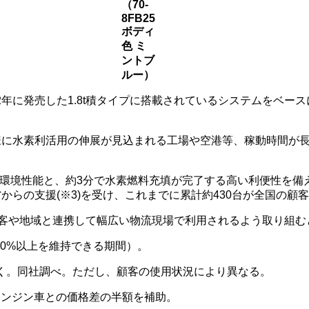
（70-
8FB25
ボディ
色 ミ
ントブ
ルー）
2年に発売した1.8t積タイプに搭載されているシステムをベ
プと同様に水素利活用の伸展が見込まれる工場や空港等、稼動時間
た環境性能と、約3分で水素燃料充填が完了する高い利便性を備
省からの支援(※3)を受け、これまでに累計約430台が全国の顧
で、顧客や地域と連携して幅広い物流現場で利用されるよう取り組
80%以上を維持できる期間）。
に基づく。同社調べ。ただし、顧客の使用状況により異なる。
エンジン車との価格差の半額を補助。