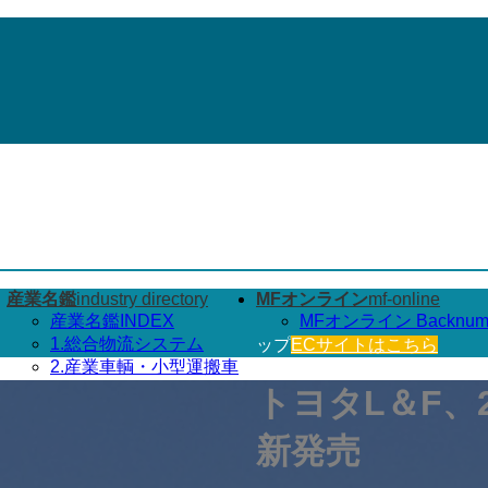
産業名鑑
industry directory
MFオンライン
mf-online
産業名鑑INDEX
MFオンライン Backnum
1.総合物流システム
ップ
ECサイトはこちら
2.産業車輌・小型運搬車
3.搬送機器・システム
トヨタL＆F、
4.保管機器・システム
5.情報･計量機器･システム
新発売
ン
6.パレット関連機器
7.その他