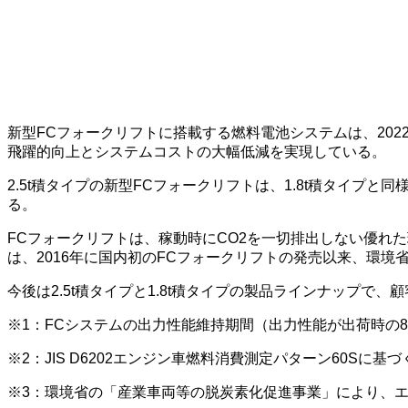
新型FCフォークリフトに搭載する燃料電池システムは、202
飛躍的向上とシステムコストの大幅低減を実現している。
2.5t積タイプの新型FCフォークリフトは、1.8t積タイ
る。
FCフォークリフトは、稼動時にCO2を一切排出しない優れ
は、2016年に国内初のFCフォークリフトの発売以来、環境
今後は2.5t積タイプと1.8t積タイプの製品ラインナップ
※1：FCシステムの出力性能維持期間（出力性能が出荷時の
※2：JIS D6202エンジン車燃料消費測定パターン60S
※3：環境省の「産業車両等の脱炭素化促進事業」により、