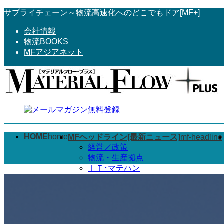
コ
ナ
サプライチェーン～物流高速化へのどこでもドア[MF+]
ン
ビ
会社情報
テ
ゲ
物流BOOKS
ン
ー
MFアジアネット
ツ
シ
へ
ョ
ス
ン
キ
に
ッ
移
プ
動
HOME
home
MFヘッドライン[最新ニュース]
mf-headline
経営／政策
物流・生産拠点
ＩＴ･マテハン
物流･３ＰＬ
グローバル
その他
2022年2月15日以前のMFヘッドライ