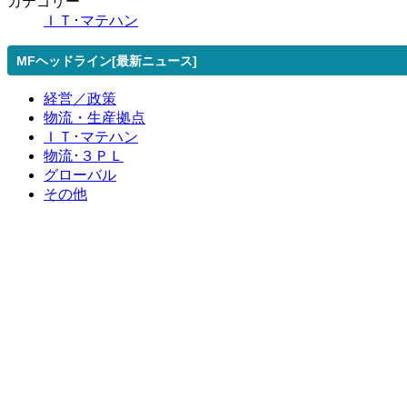
カテゴリー
ＩＴ･マテハン
MFヘッドライン[最新ニュース]
経営／政策
物流・生産拠点
ＩＴ･マテハン
物流･３ＰＬ
グローバル
その他