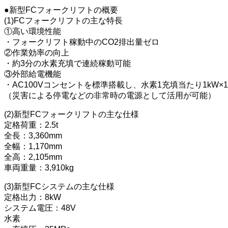
●新型FCフォークリフトの概要
(1)FCフォークリフトの主な特長
①高い環境性能
・フォークリフト稼動中のCO2排出量ゼロ
②作業効率の向上
・約3分の水素充填で連続稼動可能
③外部給電機能
・AC100Vコンセントを標準搭載し、水素1充填当たり1kW×
（災害による停電などの非常時の電源として活用が可能）
(2)新型FCフォークリフトの主な仕様
定格荷重：2.5t
全長：3,360mm
全幅：1,170mm
全高：2,105mm
車両重量：3,910kg
(3)新型FCシステムの主な仕様
定格出力：8kW
システム電圧：48V
水素