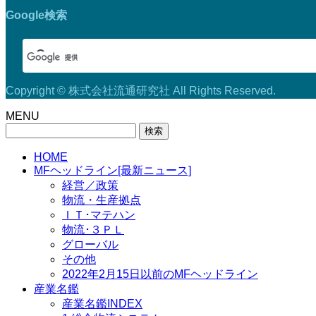
Google検索
Copyright © 株式会社流通研究社 All Rights Reserved.
MENU
検
索:
HOME
MFヘッドライン[最新ニュース]
経営／政策
物流・生産拠点
ＩＴ･マテハン
物流･３ＰＬ
グローバル
その他
2022年2月15日以前のMFヘッドライン
産業名鑑
産業名鑑INDEX