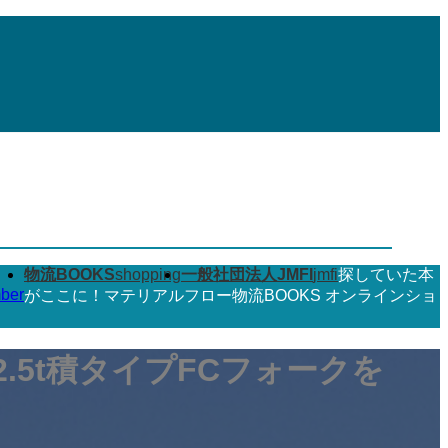
物流BOOKS
shopping
一般社団法人JMFI
jmfi
探していた本
ber
がここに！マテリアルフロー物流BOOKS オンラインショ
2.5t積タイプFCフォークを